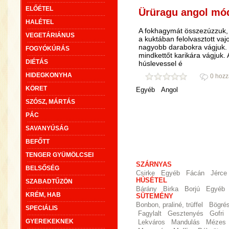
ELŐÉTEL
Ürüragu angol mó
HALÉTEL
A fokhagymát összezúzzuk, s
VEGETÁRIÁNUS
a kuktában felolvasztott vaj
nagyobb darabokra vágjuk. 
FOGYÓKÚRÁS
mindkettőt karikára vágjuk.
DIÉTÁS
húslevessel é
HIDEGKONYHA
0 hozz
KÖRET
Egyéb
Angol
SZÓSZ, MÁRTÁS
PÁC
SAVANYÚSÁG
BEFŐTT
TENGER GYÜMÖLCSEI
SZÁRNYAS
BELSŐSÉG
Csirke
Egyéb
Fácán
Jérce
HÚSÉTEL
SZABADTŰZÖN
Bárány
Birka
Borjú
Egyéb
KRÉM, HAB
SÜTEMÉNY
Bonbon, praliné, trüffel
Bögré
SPECIÁLIS
Fagylalt
Gesztenyés
Gofri
GYEREKEKNEK
Lekváros
Mandulás
Mézes