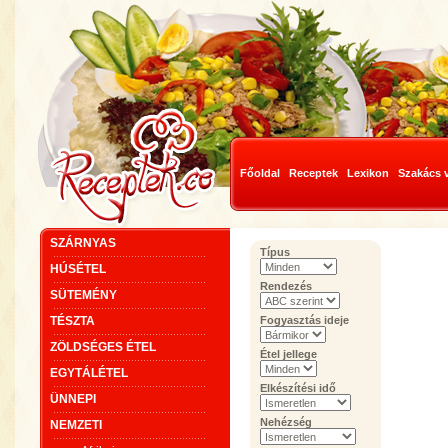
Főoldal
Receptek
Lexikon
Szakács 
SZÁRNYAS
Típus
HÚSÉTEL
Rendezés
SÜTEMÉNY
TÉSZTA
Fogyasztás ideje
ZÖLDSÉGES ÉTEL
Étel jellege
EGYTÁLÉTEL
Elkészítési idő
ÜNNEPI
Nehézség
NEMZETI