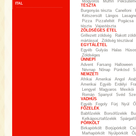
Mogyorós
Muffin
Péksütem
ITAL
TÉSZTA
Burgonyás tészta
Canelloni
Kétszersült
Lángos
Lasagn
Pizza
Pizzafeltét
Pogácsa
tészta
Vajastészta
ZÖLDSÉGES ÉTEL
Grillezett zöldség
Rakott zöld
mártással
Zöldség tésztával
EGYTÁLÉTEL
Egyéb
Gulyás
Halas
Húso
Zöldséges
ÜNNEPI
Advent
Farsang
Halloween
Névnap
Nőnap
Pünkösd
S
NEMZETI
Afrikai
Amerikai
Angol
Ara
Amerikai
Egyéb
Erdélyi
Fr
Lengyel
Magyaros
Mexikói
Román
Spanyol
Svéd
Sze
VADHÚS
Egyéb
Fogoly
Fürj
Nyúl
Ő
FŐZELÉK
Babfőzelék
Borsófőzelék
Bu
Kelkáposztafőzelék
Spárgafő
PÖRKÖLT
Birkapörkölt
Borjúpörkölt
Csi
Marhapörkölt
Nyúlpörkölt
Őz