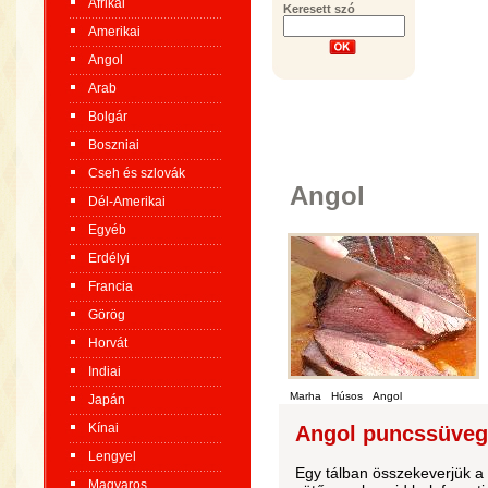
Afrikai
Keresett szó
Amerikai
Angol
Arab
Bolgár
Boszniai
Cseh és szlovák
Angol
Dél-Amerikai
Egyéb
Erdélyi
Francia
Görög
Horvát
Indiai
Marha
Húsos
Angol
Japán
Kínai
Angol puncssüveg
Lengyel
Egy tálban összekeverjük a 
Magyaros