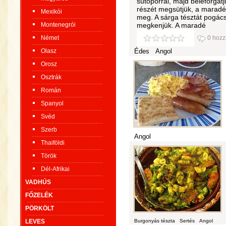
sütőporral, majd beleforgatj
részét megsütjük, a maradék
Mexikói
meg. A sárga tésztát pogác
Montenegrói
megkenjük. A maradé
Német
0 hozz
Olasz
Édes
Angol
Orosz
Osztrák
Román
Spanyol
Svéd
Szerb
Angol
Thaiföldi
Török
Dél-Afrikai
VADHÚS
FŐZELÉK
PÖRKÖLT
LEVES
Burgonyás tészta
Sertés
Angol