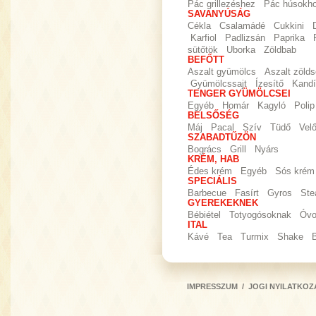
Pác grillezéshez
Pác húsokh
SAVANYÚSÁG
Cékla
Csalamádé
Cukkini
Karfiol
Padlizsán
Paprika
sütőtök
Uborka
Zöldbab
BEFŐTT
Aszalt gyümölcs
Aszalt zöld
Gyümölcssajt
Ízesítő
Kandí
TENGER GYÜMÖLCSEI
Egyéb
Homár
Kagyló
Polip
BELSŐSÉG
Máj
Pacal
Szív
Tüdő
Vel
SZABADTŰZÖN
Bogrács
Grill
Nyárs
KRÉM, HAB
Édes krém
Egyéb
Sós krém
SPECIÁLIS
Barbecue
Fasírt
Gyros
Ste
GYEREKEKNEK
Bébiétel
Totyogósoknak
Óvo
ITAL
Kávé
Tea
Turmix
Shake
IMPRESSZUM
/
JOGI NYILATKOZ