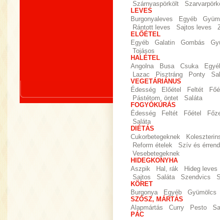
Szárnyaspörkölt
Szarvarpörkö
LEVES
Burgonyaleves
Egyéb
Gyümö
Rántott leves
Sajtos leves
ELŐÉTEL
Egyéb
Galatin
Gombás
Gy
Tojásos
HALÉTEL
Angolna
Busa
Csuka
Egyé
Lazac
Pisztráng
Ponty
Sa
VEGETÁRIÁNUS
Édesség
Előétel
Feltét
Főé
Pástétom, öntet
Saláta
FOGYÓKÚRÁS
Édesség
Feltét
Főétel
Főz
Saláta
DIÉTÁS
Cukorbetegeknek
Koleszteri
Reform ételek
Szív és érrend
Vesebetegeknek
HIDEGKONYHA
Aszpik
Hal, rák
Hideg leves
Sajtos
Saláta
Szendvics
S
KÖRET
Burgonya
Egyéb
Gyümölcs
SZÓSZ, MÁRTÁS
Alapmártás
Curry
Pesto
Sa
PÁC