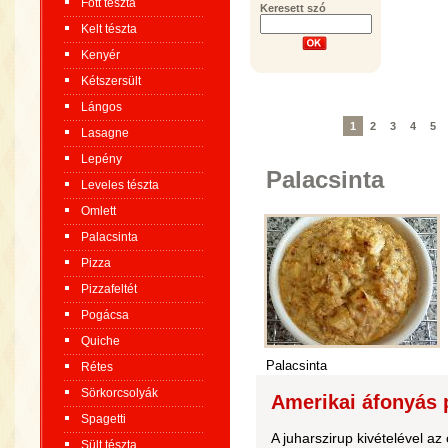
Főtt tészta
Keresett szó
Kelt tészta
Kenyér
Kétszersült
Lángos
1
2
3
4
5
Lasagne
Lepény
Palacsinta
Leveles tészta
Omlett
Palacsinta
Pizza
Pizzafeltét
Pogácsa
Quiche
Palacsinta
Rétes
Sörkorcsolyák
Amerikai áfonyás p
Spagetti
A juharszirup kivételével a
Sült tészta