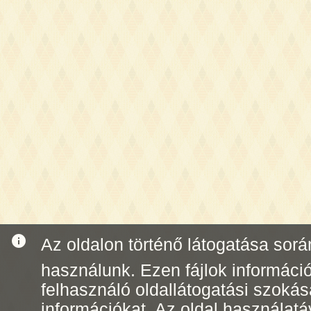
info
Az oldalon történő látogatása során 
használunk. Ezen fájlok informáci
felhasználó oldallátogatási szoká
információkat. Az oldal használatá