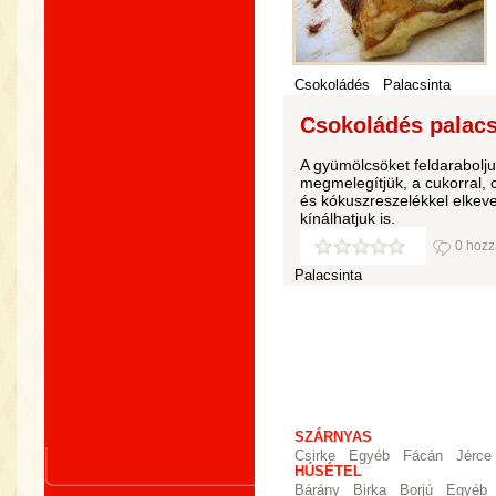
Csokoládés
Palacsinta
Csokoládés palacs
A gyümölcsöket feldarabolju
megmelegítjük, a cukorral, c
és kókuszreszelékkel elkeve
kínálhatjuk is.
0 hozz
Palacsinta
SZÁRNYAS
Csirke
Egyéb
Fácán
Jérce
HÚSÉTEL
Bárány
Birka
Borjú
Egyéb