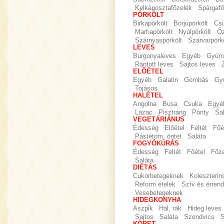
Kelkáposztafőzelék
Spárgafő
PÖRKÖLT
Birkapörkölt
Borjúpörkölt
Csi
Marhapörkölt
Nyúlpörkölt
Őz
Szárnyaspörkölt
Szarvarpörkö
LEVES
Burgonyaleves
Egyéb
Gyümö
Rántott leves
Sajtos leves
ELŐÉTEL
Egyéb
Galatin
Gombás
Gy
Tojásos
HALÉTEL
Angolna
Busa
Csuka
Egyé
Lazac
Pisztráng
Ponty
Sa
VEGETÁRIÁNUS
Édesség
Előétel
Feltét
Főé
Pástétom, öntet
Saláta
FOGYÓKÚRÁS
Édesség
Feltét
Főétel
Főz
Saláta
DIÉTÁS
Cukorbetegeknek
Koleszteri
Reform ételek
Szív és érrend
Vesebetegeknek
HIDEGKONYHA
Aszpik
Hal, rák
Hideg leves
Sajtos
Saláta
Szendvics
S