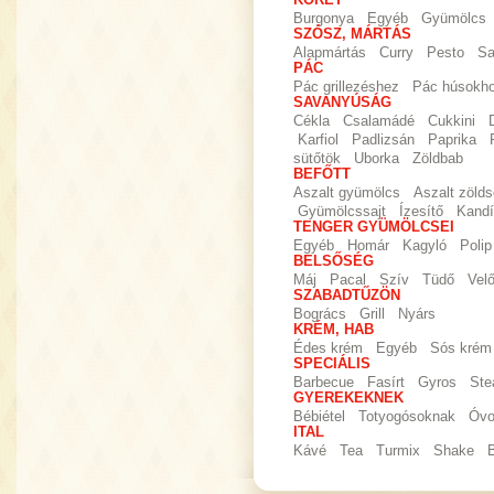
KÖRET
Burgonya
Egyéb
Gyümölcs
SZÓSZ, MÁRTÁS
Alapmártás
Curry
Pesto
Sa
PÁC
Pác grillezéshez
Pác húsokh
SAVANYÚSÁG
Cékla
Csalamádé
Cukkini
Karfiol
Padlizsán
Paprika
sütőtök
Uborka
Zöldbab
BEFŐTT
Aszalt gyümölcs
Aszalt zöld
Gyümölcssajt
Ízesítő
Kandí
TENGER GYÜMÖLCSEI
Egyéb
Homár
Kagyló
Polip
BELSŐSÉG
Máj
Pacal
Szív
Tüdő
Vel
SZABADTŰZÖN
Bogrács
Grill
Nyárs
KRÉM, HAB
Édes krém
Egyéb
Sós krém
SPECIÁLIS
Barbecue
Fasírt
Gyros
Ste
GYEREKEKNEK
Bébiétel
Totyogósoknak
Óvo
ITAL
Kávé
Tea
Turmix
Shake