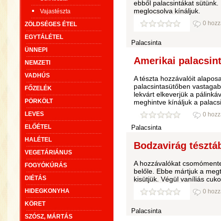
ebből palacsintákat sütünk. 
meglocsolva kínáljuk.
Vajastészta
0 hozz
ZÖLDSÉGES ÉTEL
EGYTÁLÉTEL
Palacsinta
ÜNNEPI
Amerikai palacsint
NEMZETI
VADHÚS
A tészta hozzávalóit alapos
palacsintasütőben vastagab
FŐZELÉK
lekvárt elkeverjük a pálink
PÖRKÖLT
meghintve kínáljuk a palacsi
LEVES
0 hozz
ELŐÉTEL
Palacsinta
HALÉTEL
Bodzavirág tésztá
VEGETÁRIÁNUS
A hozzávalókat csomómentes
FOGYÓKÚRÁS
belőle. Ebbe mártjuk a megt
DIÉTÁS
kisütjük. Végül vaníliás cuk
HIDEGKONYHA
0 hozz
KÖRET
Palacsinta
SZÓSZ, MÁRTÁS