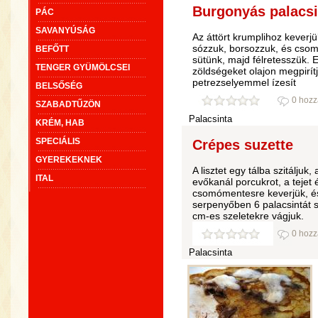
Burgonyás palacsin
PÁC
SAVANYÚSÁG
Az áttört krumplihoz keverjük
sózzuk, borsozzuk, és csom
BEFŐTT
sütünk, majd félretesszük. E
TENGER GYÜMÖLCSEI
zöldségeket olajon megpirít
petrezselyemmel ízesít
BELSŐSÉG
0 hozz
SZABADTŰZÖN
Palacsinta
KRÉM, HAB
SPECIÁLIS
Crépes suzette
GYEREKEKNEK
A lisztet egy tálba szitálju
ITAL
evőkanál porcukrot, a tejet 
csomómentesre keverjük, és 
serpenyőben 6 palacsintát 
cm-es szeletekre vágjuk.
0 hozz
Palacsinta