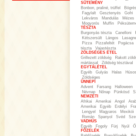
SÜTEMÉNY
Bonbon, praliné, trüffel
Bögré
Fagylalt
Gesztenyés
Gofri
Lekváros
Mandulás
Mézes
Mogyorós
Muffin
Péksütem
TÉSZTA
Burgonyás tészta
Canelloni
Kétszersült
Lángos
Lasagn
Pizza
Pizzafeltét
Pogácsa
tészta
Vajastészta
ZÖLDSÉGES ÉTEL
Grillezett zöldség
Rakott zöld
mártással
Zöldség tésztával
EGYTÁLÉTEL
Egyéb
Gulyás
Halas
Húso
Zöldséges
ÜNNEPI
Advent
Farsang
Halloween
Névnap
Nőnap
Pünkösd
S
NEMZETI
Afrikai
Amerikai
Angol
Ara
Amerikai
Egyéb
Erdélyi
Fr
Lengyel
Magyaros
Mexikói
Román
Spanyol
Svéd
Sze
VADHÚS
Egyéb
Fogoly
Fürj
Nyúl
Ő
FŐZELÉK
Babfőzelék
Borsófőzelék
Bu