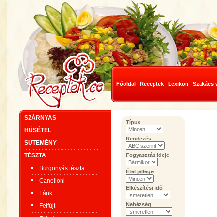
Főoldal
Receptek
Lexikon
Szakács 
SZÁRNYAS
Típus
HÚSÉTEL
Rendezés
SÜTEMÉNY
TÉSZTA
Fogyasztás ideje
Burgonyás tészta
Étel jellege
Canelloni
Elkészítési idő
Fánk
Nehézség
Felfújt