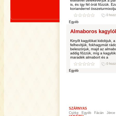
elteltével belekeverjük a p
is, és így fél órát főzzük. 
korianderrel összeturmixolj
0 hozz
Egyéb
Almaboros kagylól
Kinyílt kagylókat kidobjuk, a
felhevítjük, fokhagymát rádob
beleszórjuk, majd az almabor
addig főzzük, míg a kagylók 
maradék almabort és a
0 hozz
Egyéb
SZÁRNYAS
Csirke
Egyéb
Fácán
Jérce