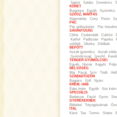
Sajtos
Saláta
Szendvics
S
KÖRET
Burgonya
Egyéb
Gyümölcs
SZÓSZ, MÁRTÁS
Alapmártás
Curry
Pesto
Sa
PÁC
Pác grillezéshez
Pác húsokh
SAVANYÚSÁG
Cékla
Csalamádé
Cukkini
Karfiol
Padlizsán
Paprika
sütőtök
Uborka
Zöldbab
BEFŐTT
Aszalt gyümölcs
Aszalt zöld
Gyümölcssajt
Ízesítő
Kandí
TENGER GYÜMÖLCSEI
Egyéb
Homár
Kagyló
Polip
BELSŐSÉG
Máj
Pacal
Szív
Tüdő
Vel
SZABADTŰZÖN
Bogrács
Grill
Nyárs
KRÉM, HAB
Édes krém
Egyéb
Sós krém
SPECIÁLIS
Barbecue
Fasírt
Gyros
Ste
GYEREKEKNEK
Bébiétel
Totyogósoknak
Óvo
ITAL
Kávé
Tea
Turmix
Shake