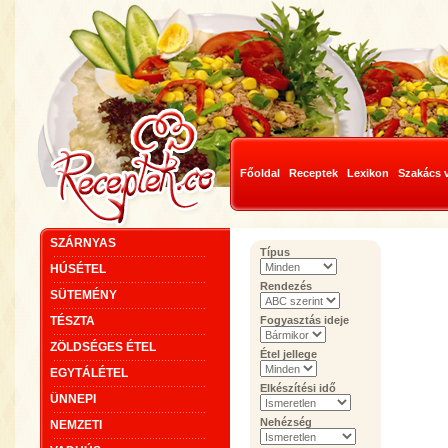
Főoldal
Receptek
Lexikon
Szakács 
SZÁRNYAS
Típus
HÚSÉTEL
Rendezés
SÜTEMÉNY
TÉSZTA
Fogyasztás ideje
ZÖLDSÉGES ÉTEL
Étel jellege
EGYTÁLÉTEL
Elkészítési idő
ÜNNEPI
Nehézség
NEMZETI