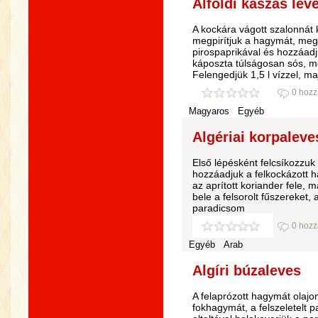
Alföldi kaszás lev
A kockára vágott szalonnát k
megpirítjuk a hagymát, meg
pirospaprikával és hozzáad
káposzta túlságosan sós, mo
Felengedjük 1,5 l vízzel, ma
0 hozz
Magyaros
Egyéb
Algériai korpaleve
Első lépésként felcsíkozzuk 
hozzáadjuk a felkockázott 
az aprított koriander fele, m
bele a felsorolt fűszereket,
paradicsom
0 hozz
Egyéb
Arab
Algíri búzaleves
A felaprózott hagymát olajo
fokhagymát, a felszeletelt p