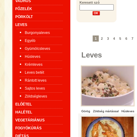
VADHÚS
Keresett szó
FŐZELÉK
PÖRKÖLT
LEVES
Burgonyaleves
1
2
3
4
5
6
7
Egyéb
Gyümölcsleves
Leves
Húsleves
Krémleves
Leves betét
Rántott leves
Sajtos leves
Zöldségleves
ELŐÉTEL
Görög
Zöldség mártással
Húsleves
HALÉTEL
VEGETÁRIÁNUS
FOGYÓKÚRÁS
DIÉTÁS