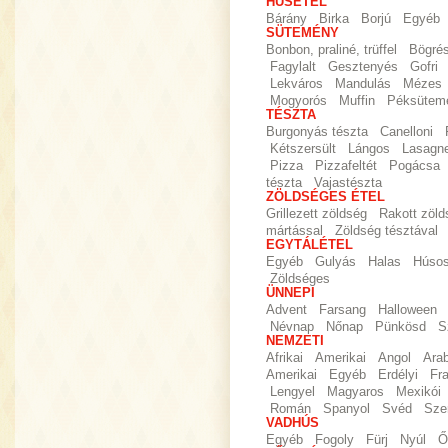
HÚSÉTEL
Bárány
Birka
Borjú
Egyéb
SÜTEMÉNY
Bonbon, praliné, trüffel
Bögré
Fagylalt
Gesztenyés
Gofri
Lekváros
Mandulás
Mézes
Mogyorós
Muffin
Péksütem
TÉSZTA
Burgonyás tészta
Canelloni
Kétszersült
Lángos
Lasagn
Pizza
Pizzafeltét
Pogácsa
tészta
Vajastészta
ZÖLDSÉGES ÉTEL
Grillezett zöldség
Rakott zöld
mártással
Zöldség tésztával
EGYTÁLÉTEL
Egyéb
Gulyás
Halas
Húso
Zöldséges
ÜNNEPI
Advent
Farsang
Halloween
Névnap
Nőnap
Pünkösd
S
NEMZETI
Afrikai
Amerikai
Angol
Ara
Amerikai
Egyéb
Erdélyi
Fr
Lengyel
Magyaros
Mexikói
Román
Spanyol
Svéd
Sze
VADHÚS
Egyéb
Fogoly
Fürj
Nyúl
Ő