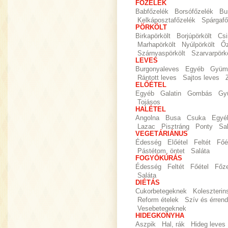
FŐZELÉK
Babfőzelék
Borsófőzelék
Bu
Kelkáposztafőzelék
Spárgafő
PÖRKÖLT
Birkapörkölt
Borjúpörkölt
Csi
Marhapörkölt
Nyúlpörkölt
Őz
Szárnyaspörkölt
Szarvarpörkö
LEVES
Burgonyaleves
Egyéb
Gyümö
Rántott leves
Sajtos leves
ELŐÉTEL
Egyéb
Galatin
Gombás
Gy
Tojásos
HALÉTEL
Angolna
Busa
Csuka
Egyé
Lazac
Pisztráng
Ponty
Sa
VEGETÁRIÁNUS
Édesség
Előétel
Feltét
Főé
Pástétom, öntet
Saláta
FOGYÓKÚRÁS
Édesség
Feltét
Főétel
Főz
Saláta
DIÉTÁS
Cukorbetegeknek
Koleszteri
Reform ételek
Szív és érrend
Vesebetegeknek
HIDEGKONYHA
Aszpik
Hal, rák
Hideg leves