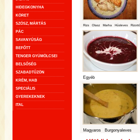
HIDEGKONYHA
KÖRET
SZÓSZ, MÁRTÁS
Rizs
Olasz
Marha
Húsleves
Rizott
PÁC
SAVANYÚSÁG
BEFŐTT
TENGER GYÜMÖLCSEI
BELSŐSÉG
SZABADTŰZÖN
Egyéb
KRÉM, HAB
SPECIÁLIS
GYEREKEKNEK
ITAL
Magyaros
Burgonyaleves