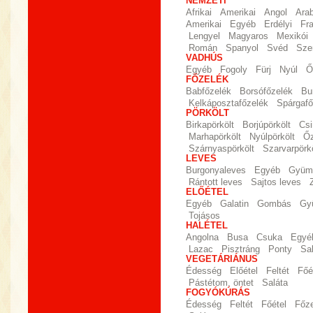
NEMZETI
Afrikai
Amerikai
Angol
Ara
Amerikai
Egyéb
Erdélyi
Fr
Lengyel
Magyaros
Mexikói
Román
Spanyol
Svéd
Sze
VADHÚS
Egyéb
Fogoly
Fürj
Nyúl
Ő
FŐZELÉK
Babfőzelék
Borsófőzelék
Bu
Kelkáposztafőzelék
Spárgafő
PÖRKÖLT
Birkapörkölt
Borjúpörkölt
Csi
Marhapörkölt
Nyúlpörkölt
Őz
Szárnyaspörkölt
Szarvarpörkö
LEVES
Burgonyaleves
Egyéb
Gyümö
Rántott leves
Sajtos leves
ELŐÉTEL
Egyéb
Galatin
Gombás
Gy
Tojásos
HALÉTEL
Angolna
Busa
Csuka
Egyé
Lazac
Pisztráng
Ponty
Sa
VEGETÁRIÁNUS
Édesség
Előétel
Feltét
Főé
Pástétom, öntet
Saláta
FOGYÓKÚRÁS
Édesség
Feltét
Főétel
Főz