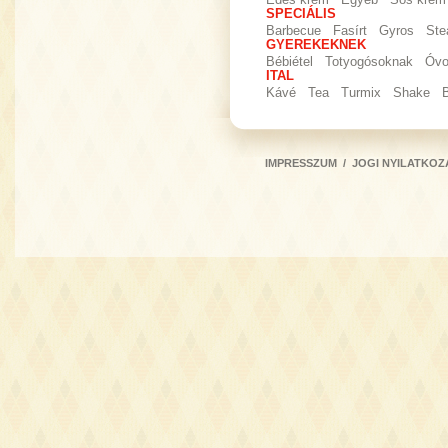
Édes krém
Egyéb
Sós krém
SPECIÁLIS
Barbecue
Fasírt
Gyros
Ste
GYEREKEKNEK
Bébiétel
Totyogósoknak
Óvo
ITAL
Kávé
Tea
Turmix
Shake
IMPRESSZUM
/
JOGI NYILATKOZ