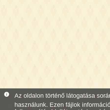
info
Az oldalon történő látogatása során 
használunk. Ezen fájlok informáci