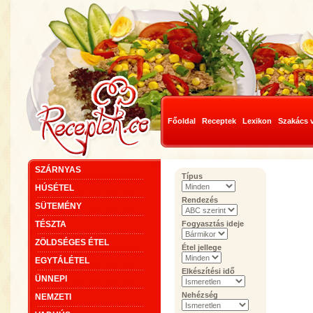
Főoldal
Receptek
Lexikon
Szakács 
SZÁRNYAS
Típus
HÚSÉTEL
Rendezés
SÜTEMÉNY
TÉSZTA
Fogyasztás ideje
ZÖLDSÉGES ÉTEL
Étel jellege
EGYTÁLÉTEL
Elkészítési idő
ÜNNEPI
Nehézség
NEMZETI