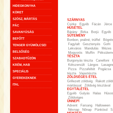
HIDEGKONYHA
KÖRET
SZÓSZ, MÁRTÁS
SZÁRNYAS
Csirke
Egyéb
Fácán
Jérce
PÁC
HÚSÉTEL
SAVANYÚSÁG
Bárány
Birka
Borjú
Egyéb
SÜTEMÉNY
BEFŐTT
Bonbon, praliné, trüffel
Bögré
Fagylalt
Gesztenyés
Gofri
TENGER GYÜMÖLCSEI
Lekváros
Mandulás
Mézes
BELSŐSÉG
Mogyorós
Muffin
Péksütem
TÉSZTA
SZABADTŰZÖN
Burgonyás tészta
Canelloni
KRÉM, HAB
Kétszersült
Lángos
Lasagn
Pizza
Pizzafeltét
Pogácsa
SPECIÁLIS
tészta
Vajastészta
ZÖLDSÉGES ÉTEL
GYEREKEKNEK
Grillezett zöldség
Rakott zöld
ITAL
mártással
Zöldség tésztával
EGYTÁLÉTEL
Egyéb
Gulyás
Halas
Húso
Zöldséges
ÜNNEPI
Advent
Farsang
Halloween
Névnap
Nőnap
Pünkösd
S