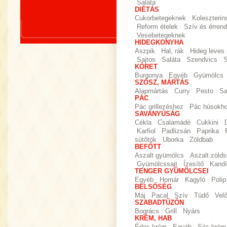
Saláta
DIÉTÁS
Cukorbetegeknek
Koleszteri
Reform ételek
Szív és érrend
Vesebetegeknek
HIDEGKONYHA
Aszpik
Hal, rák
Hideg leves
Sajtos
Saláta
Szendvics
S
KÖRET
Burgonya
Egyéb
Gyümölcs
SZÓSZ, MÁRTÁS
Alapmártás
Curry
Pesto
Sa
PÁC
Pác grillezéshez
Pác húsokh
SAVANYÚSÁG
Cékla
Csalamádé
Cukkini
Karfiol
Padlizsán
Paprika
sütőtök
Uborka
Zöldbab
BEFŐTT
Aszalt gyümölcs
Aszalt zöld
Gyümölcssajt
Ízesítő
Kandí
TENGER GYÜMÖLCSEI
Egyéb
Homár
Kagyló
Polip
BELSŐSÉG
Máj
Pacal
Szív
Tüdő
Vel
SZABADTŰZÖN
Bogrács
Grill
Nyárs
KRÉM, HAB