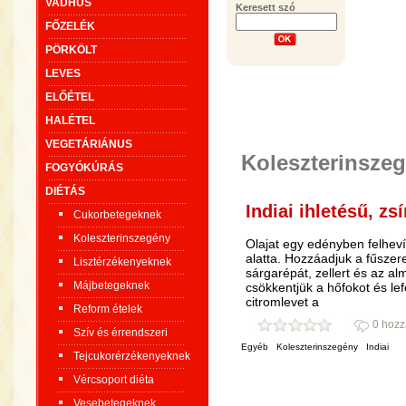
VADHÚS
Keresett szó
FŐZELÉK
PÖRKÖLT
LEVES
ELŐÉTEL
HALÉTEL
VEGETÁRIÁNUS
Koleszterinsze
FOGYÓKÚRÁS
DIÉTÁS
Indiai ihletésű, zs
Cukorbetegeknek
Koleszterinszegény
Olajat egy edényben felhev
alatta. Hozzáadjuk a fűszere
Lisztérzékenyeknek
sárgarépát, zellert és az alm
Májbetegeknek
csökkentjük a hőfokot és lef
citromlevet a
Reform ételek
0 hozz
Szív és érrendszeri
Egyéb
Koleszterinszegény
Indiai
Tejcukorérzékenyeknek
Vércsoport diéta
Vesebetegeknek