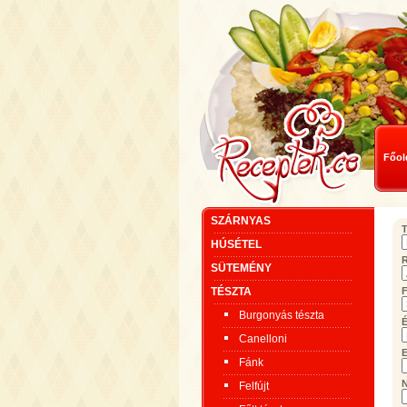
Főol
SZÁRNYAS
T
HÚSÉTEL
SÜTEMÉNY
TÉSZTA
F
Burgonyás tészta
É
Canelloni
E
Fánk
Felfújt