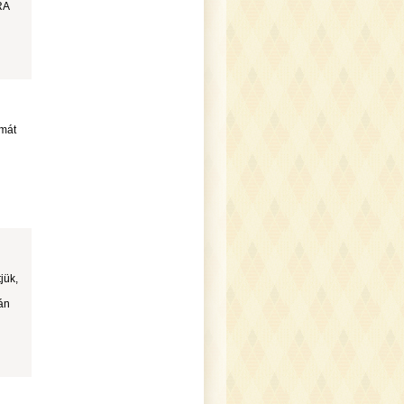
RA
ymát
jük,
tán