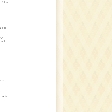
Rétes
nkösd
lyi
émet
jtos
Ponty