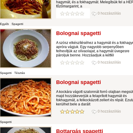
hagymát, és a fokhagymát. Melegítsük fel a HE
főzőmargarint, a
0 hozzászólás
Egyéb
Spagetti
Bolognai spagetti
A szósz elkészítéséhez a hagymát és a fokhag
apróra vágjuk. Egy nagyobb serpenyőben
felhevítjük az olívaolajat, a hagymát üvegesre
pároljuk benne. Hozzáadjuk a kétfél
0 hozzászólás
Spagetti
Tésztás
Bolognai spagetti
A kockára vágott szalonnát forró olajban megsüt
majd hozzákeverjük a felaprított hagymát és
fokhagymát, a felkockázott zellert és répát. Ezu
kerülhet bele a darált
0 hozzászólás
Spagetti
Bottargás spagetti