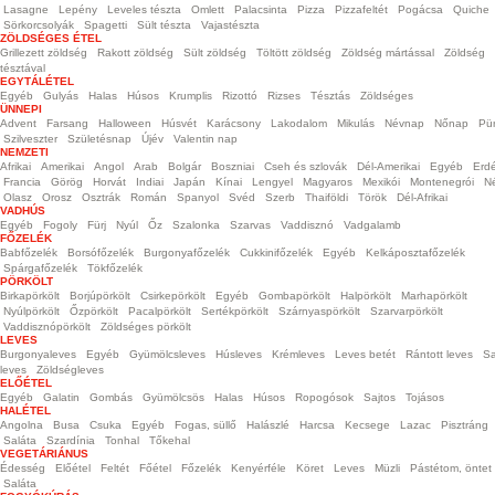
Lasagne
Lepény
Leveles tészta
Omlett
Palacsinta
Pizza
Pizzafeltét
Pogácsa
Quiche
Sörkorcsolyák
Spagetti
Sült tészta
Vajastészta
ZÖLDSÉGES ÉTEL
Grillezett zöldség
Rakott zöldség
Sült zöldség
Töltött zöldség
Zöldség mártással
Zöldség
tésztával
EGYTÁLÉTEL
Egyéb
Gulyás
Halas
Húsos
Krumplis
Rizottó
Rizses
Tésztás
Zöldséges
ÜNNEPI
Advent
Farsang
Halloween
Húsvét
Karácsony
Lakodalom
Mikulás
Névnap
Nőnap
Pü
Szilveszter
Születésnap
Újév
Valentin nap
NEMZETI
Afrikai
Amerikai
Angol
Arab
Bolgár
Boszniai
Cseh és szlovák
Dél-Amerikai
Egyéb
Erdé
Francia
Görög
Horvát
Indiai
Japán
Kínai
Lengyel
Magyaros
Mexikói
Montenegrói
N
Olasz
Orosz
Osztrák
Román
Spanyol
Svéd
Szerb
Thaiföldi
Török
Dél-Afrikai
VADHÚS
Egyéb
Fogoly
Fürj
Nyúl
Őz
Szalonka
Szarvas
Vaddisznó
Vadgalamb
FŐZELÉK
Babfőzelék
Borsófőzelék
Burgonyafőzelék
Cukkinifőzelék
Egyéb
Kelkáposztafőzelék
Spárgafőzelék
Tökfőzelék
PÖRKÖLT
Birkapörkölt
Borjúpörkölt
Csirkepörkölt
Egyéb
Gombapörkölt
Halpörkölt
Marhapörkölt
Nyúlpörkölt
Őzpörkölt
Pacalpörkölt
Sertékpörkölt
Szárnyaspörkölt
Szarvarpörkölt
Vaddisznópörkölt
Zöldséges pörkölt
LEVES
Burgonyaleves
Egyéb
Gyümölcsleves
Húsleves
Krémleves
Leves betét
Rántott leves
Sa
leves
Zöldségleves
ELŐÉTEL
Egyéb
Galatin
Gombás
Gyümölcsös
Halas
Húsos
Ropogósok
Sajtos
Tojásos
HALÉTEL
Angolna
Busa
Csuka
Egyéb
Fogas, süllő
Halászlé
Harcsa
Kecsege
Lazac
Pisztráng
Saláta
Szardínia
Tonhal
Tőkehal
VEGETÁRIÁNUS
Édesség
Előétel
Feltét
Főétel
Főzelék
Kenyérféle
Köret
Leves
Müzli
Pástétom, öntet
Saláta