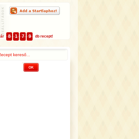
8
1
7
9
Már
db recept!