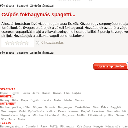
Főtt tészta
Spagetti
Zöldség tésztával
Csípős fokhagymás spagetti...
A tésztát forrásban lévő vízben rugalmasra főzzük. Közben egy serpenyőben olaja
forrósítunk és üvegesre pároljuk a zúzott fokhagymát. Hozzáadjuk az apróra vágot
cseresznyepaprikát, majd a villával szétnyomott szardellafilét. 2 percig kevergetve
pirítjuk. Hozzáadjuk a csíkokra vágott borsmustárleve
0 hozzászólás
Főtt tészta
Spagetti
Zöldség tésztával
SZÁRNYAS
Csirke
Egyéb
Fácán
Jérce
Kacsa
Kakas
Liba
Pulyka
HÚSÉTEL
Bárány
Birka
Borjú
Egyéb
Kecske
Malac
Marha
Sertés
SÜTEMÉNY
Bonbon, praliné, trüffel
Bögrés
Brownie
Burgonyás
Csokoládés
Diós
Édes
Fagylalt
Gesztenyés
Gofri
Gyümölcsös
Kalács
Keksz
Krémes
Kuglóf
Lekváros
Mandulás
Méz
Mézeskalács
Mignon
Mikroban készíthető
Mogyorós
Muffin
Péksütemény
Pite
Sajtos
Sós
Torta
Túrós
TÉSZTA
Burgonyás tészta
Canelloni
Fánk
Felfújt
Főtt tészta
Kelt tészta
Kenyér
Kétszersült
Lán