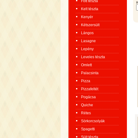
Főtt tészta
K
Kelt tészta
Kenyér
Kétszersült
Lángos
Lasagne
Lepény
Leveles tészta
Omlett
Palacsinta
Pizza
Pizzafeltét
Pogácsa
Quiche
Rétes
Sörkorcsolyák
Spagetti
Sült tészta