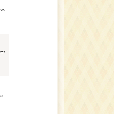
k és
zott
sra