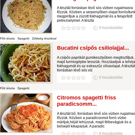
A tésztát forrásban lévő sós vízben rugalmasra
főzzük. Közben a serpenyőben olajat forrósítun
megpirítjuk a zúzott fokhagymát és a felaprított
petrezselymet. A tésztá
0 hozzászólás
Főtt tészta
Spagetti
Zöldség tésztával
Bucatini csípős csiliolajjal...
A csípős paprikát gumikesztyűben megtisztítjuk,
majd turmixgépbe tesszük. Hozzáadjuk a lehéja
fokhagymát és az extraszűz olívaolajat. A tésztát
forrásban lévő sós víz
0 hozzászólás
Főtt tészta
Spagetti
Citromos spagetti friss
paradicsomm...
A tésztát bő, forrásban lévő sós vízben rugalma
főzzük. Közben a paradicsomot forró vízbe
mártjuk,héját lehúzzuk, majd félbevágjuk és a
belsejét kikaparjuk. A paradic
0 hozzászólás