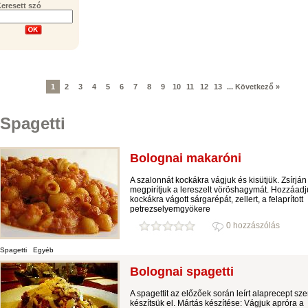
eresett szó
1
2
3
4
5
6
7
8
9
10
11
12
13
...
Következő »
Spagetti
Bolognai makaróni
A szalonnát kockákra vágjuk és kisütjük. Zsírján
megpirítjuk a lereszelt vöröshagymát. Hozzáadj
kockákra vágott sárgarépát, zellert, a felaprított
petrezselyemgyökere
0 hozzászólás
Spagetti
Egyéb
Bolognai spagetti
A spagettit az előzőek során leírt alaprecept sze
készítsük el. Mártás készítése: Vágjuk apróra a