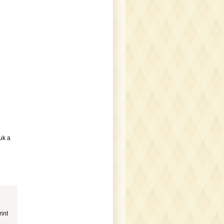
uk a
rint