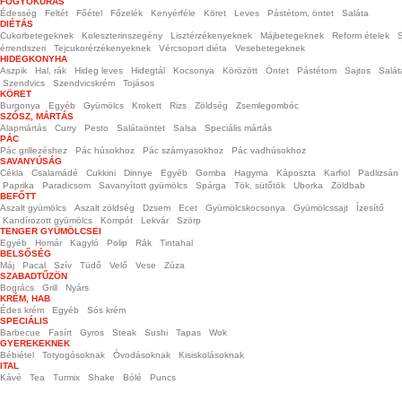
FOGYÓKÚRÁS
Édesség
Feltét
Főétel
Főzelék
Kenyérféle
Köret
Leves
Pástétom, öntet
Saláta
DIÉTÁS
Cukorbetegeknek
Koleszterinszegény
Lisztérzékenyeknek
Májbetegeknek
Reform ételek
S
érrendszeri
Tejcukorérzékenyeknek
Vércsoport diéta
Vesebetegeknek
HIDEGKONYHA
Aszpik
Hal, rák
Hideg leves
Hidegtál
Kocsonya
Körözött
Öntet
Pástétom
Sajtos
Salát
Szendvics
Szendvicskrém
Tojásos
KÖRET
Burgonya
Egyéb
Gyümölcs
Krokett
Rizs
Zöldség
Zsemlegombóc
SZÓSZ, MÁRTÁS
Alapmártás
Curry
Pesto
Salátaöntet
Salsa
Speciális mártás
PÁC
Pác grillezéshez
Pác húsokhoz
Pác szárnyasokhoz
Pác vadhúsokhoz
SAVANYÚSÁG
Cékla
Csalamádé
Cukkini
Dinnye
Egyéb
Gomba
Hagyma
Káposzta
Karfiol
Padlizsán
Paprika
Paradicsom
Savanyított gyümölcs
Spárga
Tök, sütőtök
Uborka
Zöldbab
BEFŐTT
Aszalt gyümölcs
Aszalt zöldség
Dzsem
Ecet
Gyümölcskocsonya
Gyümölcssajt
Ízesítő
Kandírozott gyümölcs
Kompót
Lekvár
Szörp
TENGER GYÜMÖLCSEI
Egyéb
Homár
Kagyló
Polip
Rák
Tintahal
BELSŐSÉG
Máj
Pacal
Szív
Tüdő
Velő
Vese
Zúza
SZABADTŰZÖN
Bogrács
Grill
Nyárs
KRÉM, HAB
Édes krém
Egyéb
Sós krém
SPECIÁLIS
Barbecue
Fasírt
Gyros
Steak
Sushi
Tapas
Wok
GYEREKEKNEK
Bébiétel
Totyogósoknak
Óvodásoknak
Kisiskolásoknak
ITAL
Kávé
Tea
Turmix
Shake
Bólé
Puncs