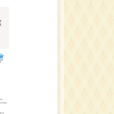
t
t
es
Sorbet
gos