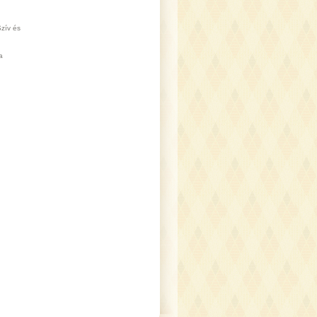
zív és
a