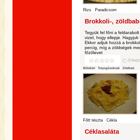
Rizs
Paradicsom
Brokkoli-, zöldbab
Tegyük fel főni a feldarabo
vizet, hogy ellepje. Hagyjuk 
Ekkor adjuk hozzá a brokkol
percig, míg a zöldségek me
főzőlevet
0 hozz
Bébiétel
Totyogósoknak
Zöldbab
Főtt tészta
Cékla
Céklasaláta