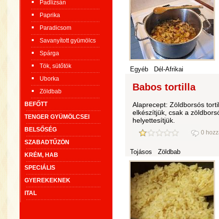
Padlizsán
Paprika
Paradicsom
Savanyított gyümölcs
Spárga
Tök, sütőtök
Egyéb
Dél-Afrikai
Uborka
Babos tortilla
Zöldbab
BEFŐTT
Alaprecept: Zöldborsós tortil
elkészítjük, csak a zöldbors
TENGER GYÜMÖLCSEI
helyettesítjük.
BELSŐSÉG
0 hozz
SZABADTŰZÖN
Tojásos
Zöldbab
KRÉM, HAB
SPECIÁLIS
GYEREKEKNEK
ITAL