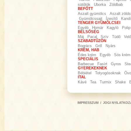
sütőtök
Uborka
Zöldbab
BEFŐTT
Aszalt gyümölcs
Aszalt zöld
Gyümölcssajt
Ízesítő
Kandí
TENGER GYÜMÖLCSEI
Egyéb
Homár
Kagyló
Polip
BELSŐSÉG
Máj
Pacal
Szív
Tüdő
Vel
SZABADTŰZÖN
Bogrács
Grill
Nyárs
KRÉM, HAB
Édes krém
Egyéb
Sós krém
SPECIÁLIS
Barbecue
Fasírt
Gyros
Ste
GYEREKEKNEK
Bébiétel
Totyogósoknak
Óvo
ITAL
Kávé
Tea
Turmix
Shake
IMPRESSZUM
/
JOGI NYILATKOZ