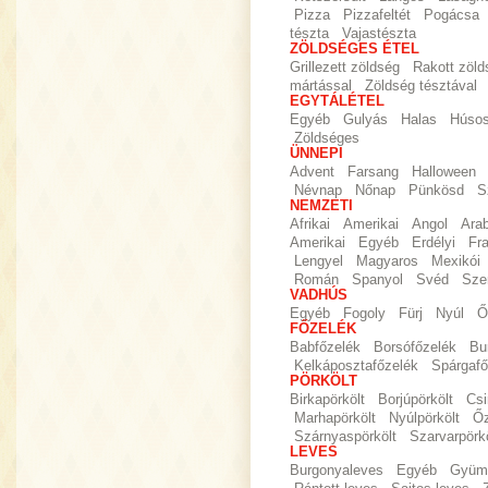
Pizza
Pizzafeltét
Pogácsa
tészta
Vajastészta
ZÖLDSÉGES ÉTEL
Grillezett zöldség
Rakott zöld
mártással
Zöldség tésztával
EGYTÁLÉTEL
Egyéb
Gulyás
Halas
Húso
Zöldséges
ÜNNEPI
Advent
Farsang
Halloween
Névnap
Nőnap
Pünkösd
S
NEMZETI
Afrikai
Amerikai
Angol
Ara
Amerikai
Egyéb
Erdélyi
Fr
Lengyel
Magyaros
Mexikói
Román
Spanyol
Svéd
Sze
VADHÚS
Egyéb
Fogoly
Fürj
Nyúl
Ő
FŐZELÉK
Babfőzelék
Borsófőzelék
Bu
Kelkáposztafőzelék
Spárgafő
PÖRKÖLT
Birkapörkölt
Borjúpörkölt
Csi
Marhapörkölt
Nyúlpörkölt
Őz
Szárnyaspörkölt
Szarvarpörkö
LEVES
Burgonyaleves
Egyéb
Gyümö