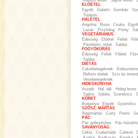
Rántott leves
Sajtos leves
ELŐÉTEL
Egyéb
Galatin
Gombás
Gy
Tojásos
HALÉTEL
Angolna
Busa
Csuka
Egyé
Lazac
Pisztráng
Ponty
Sa
VEGETÁRIÁNUS
Édesség
Előétel
Feltét
Főé
Pástétom, öntet
Saláta
FOGYÓKÚRÁS
Édesség
Feltét
Főétel
Főz
Saláta
DIÉTÁS
Cukorbetegeknek
Koleszteri
Reform ételek
Szív és érrend
Vesebetegeknek
HIDEGKONYHA
Aszpik
Hal, rák
Hideg leves
Sajtos
Saláta
Szendvics
S
KÖRET
Burgonya
Egyéb
Gyümölcs
SZÓSZ, MÁRTÁS
Alapmártás
Curry
Pesto
Sa
PÁC
Pác grillezéshez
Pác húsokh
SAVANYÚSÁG
Cékla
Csalamádé
Cukkini
Karfiol
Padlizsán
Paprika