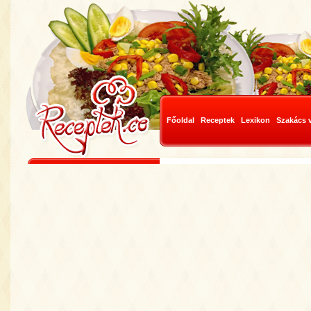
Főoldal
Receptek
Lexikon
Szakács 