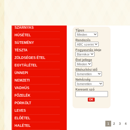
SZÁRNYAS
Típus
HÚSÉTEL
Rendezés
SÜTEMÉNY
TÉSZTA
Fogyasztás ideje
ZÖLDSÉGES ÉTEL
Étel jellege
EGYTÁLÉTEL
Elkészítési idő
ÜNNEPI
Nehézség
NEMZETI
VADHÚS
Keresett szó
FŐZELÉK
PÖRKÖLT
LEVES
ELŐÉTEL
1
2
3
4
HALÉTEL