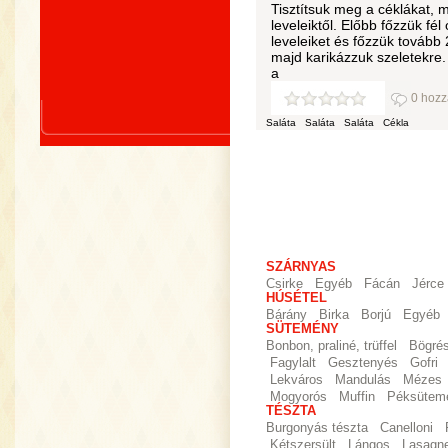
Tisztítsuk meg a céklákat, 
leveleiktől. Előbb főzzük fé
leveleiket és főzzük tovább 2
majd karikázzuk szeletekre.
a
0 hozz
Saláta
Saláta
Saláta
Cékla
SZÁRNYAS
Csirke
Egyéb
Fácán
Jérce
HÚSÉTEL
Bárány
Birka
Borjú
Egyéb
SÜTEMÉNY
Bonbon, praliné, trüffel
Bögré
Fagylalt
Gesztenyés
Gofri
Lekváros
Mandulás
Mézes
Mogyorós
Muffin
Péksütem
TÉSZTA
Burgonyás tészta
Canelloni
Kétszersült
Lángos
Lasagn