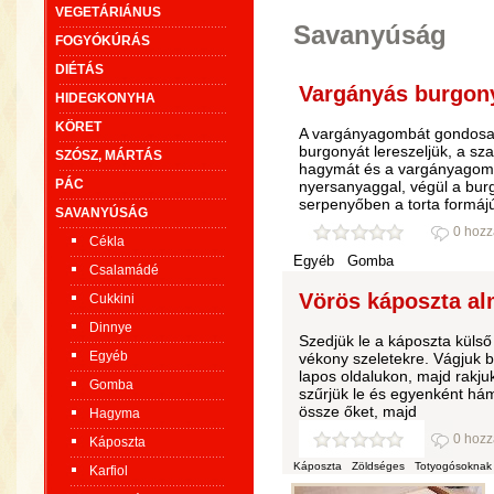
VEGETÁRIÁNUS
Savanyúság
FOGYÓKÚRÁS
DIÉTÁS
Vargányás burgonya
HIDEGKONYHA
KÖRET
A vargányagombát gondosan 
burgonyát lereszeljük, a sza
SZÓSZ, MÁRTÁS
hagymát és a vargányagomb
PÁC
nyersanyaggal, végül a bur
serpenyőben a torta formáj
SAVANYÚSÁG
0 hozz
Cékla
Egyéb
Gomba
Csalamádé
Vörös káposzta alm
Cukkini
Dinnye
Szedjük le a káposzta külső l
Egyéb
vékony szeletekre. Vágjuk 
lapos oldalukon, majd rakjuk
Gomba
szűrjük le és egyenként há
össze őket, majd
Hagyma
0 hozz
Káposzta
Káposzta
Zöldséges
Totyogósoknak
Karfiol