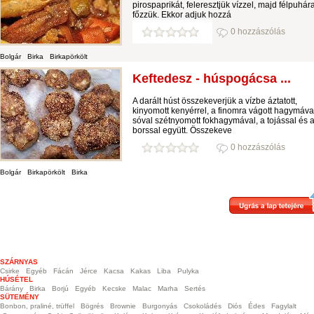
pirospaprikát, feleresztjük vízzel, majd félpuhár
főzzük. Ekkor adjuk hozzá
0 hozzászólás
Bolgár
Birka
Birkapörkölt
Keftedesz - húspogácsa ...
A darált húst összekeverjük a vízbe áztatott,
kinyomott kenyérrel, a finomra vágott hagymával
sóval szétnyomott fokhagymával, a tojással és 
borssal együtt. Összekeve
0 hozzászólás
Bolgár
Birkapörkölt
Birka
SZÁRNYAS
Csirke
Egyéb
Fácán
Jérce
Kacsa
Kakas
Liba
Pulyka
HÚSÉTEL
Bárány
Birka
Borjú
Egyéb
Kecske
Malac
Marha
Sertés
SÜTEMÉNY
Bonbon, praliné, trüffel
Bögrés
Brownie
Burgonyás
Csokoládés
Diós
Édes
Fagylalt