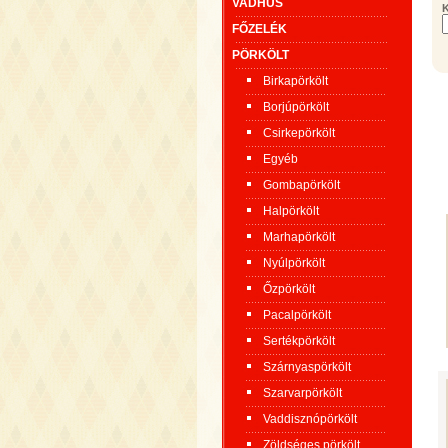
VADHÚS
K
FŐZELÉK
PÖRKÖLT
Birkapörkölt
Borjúpörkölt
Csirkepörkölt
Egyéb
Gombapörkölt
Halpörkölt
Marhapörkölt
Nyúlpörkölt
Őzpörkölt
Pacalpörkölt
Sertékpörkölt
Szárnyaspörkölt
Szarvarpörkölt
Vaddisznópörkölt
Zöldséges pörkölt