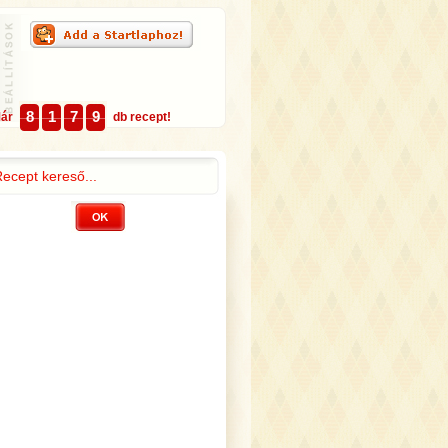
8
1
7
9
Már
db recept!