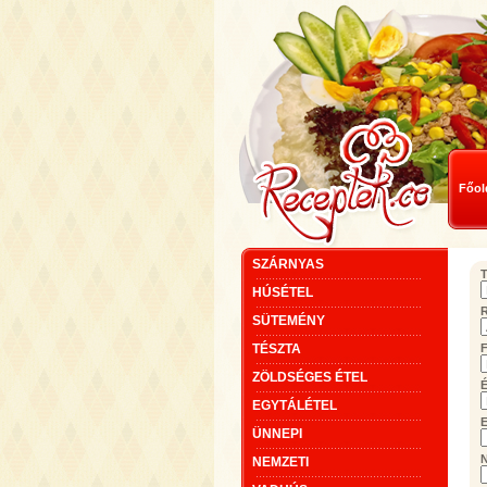
Főol
SZÁRNYAS
T
HÚSÉTEL
SÜTEMÉNY
TÉSZTA
F
ZÖLDSÉGES ÉTEL
É
EGYTÁLÉTEL
E
ÜNNEPI
NEMZETI