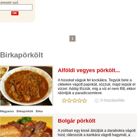
eresett szó
1
Birkapörkölt
Alföldi vegyes pörkölt...
A húsokat vágjuk fel kockákra. Tegyük bele a
cikkekre vágott paprikát, sózzuk, majd lepjük el
vízzel. Addig főzzük, míg a víz el nem főtt, ekkor
ráöntjük a paradicsomleve
0 hozzászólás
Magyaros
Birkapörkölt
Birka
Bolgár pörkölt
A zsírban egy kissé átsütjük a darabokra vágott
húst, rátesszük a karikára vágott hagymát, a