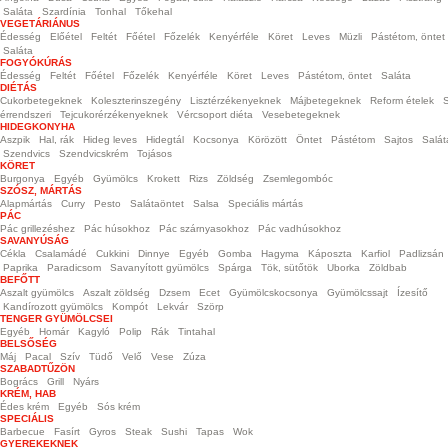
Saláta
Szardínia
Tonhal
Tőkehal
VEGETÁRIÁNUS
Édesség
Előétel
Feltét
Főétel
Főzelék
Kenyérféle
Köret
Leves
Müzli
Pástétom, öntet
Saláta
FOGYÓKÚRÁS
Édesség
Feltét
Főétel
Főzelék
Kenyérféle
Köret
Leves
Pástétom, öntet
Saláta
DIÉTÁS
Cukorbetegeknek
Koleszterinszegény
Lisztérzékenyeknek
Májbetegeknek
Reform ételek
S
érrendszeri
Tejcukorérzékenyeknek
Vércsoport diéta
Vesebetegeknek
HIDEGKONYHA
Aszpik
Hal, rák
Hideg leves
Hidegtál
Kocsonya
Körözött
Öntet
Pástétom
Sajtos
Salát
Szendvics
Szendvicskrém
Tojásos
KÖRET
Burgonya
Egyéb
Gyümölcs
Krokett
Rizs
Zöldség
Zsemlegombóc
SZÓSZ, MÁRTÁS
Alapmártás
Curry
Pesto
Salátaöntet
Salsa
Speciális mártás
PÁC
Pác grillezéshez
Pác húsokhoz
Pác szárnyasokhoz
Pác vadhúsokhoz
SAVANYÚSÁG
Cékla
Csalamádé
Cukkini
Dinnye
Egyéb
Gomba
Hagyma
Káposzta
Karfiol
Padlizsán
Paprika
Paradicsom
Savanyított gyümölcs
Spárga
Tök, sütőtök
Uborka
Zöldbab
BEFŐTT
Aszalt gyümölcs
Aszalt zöldség
Dzsem
Ecet
Gyümölcskocsonya
Gyümölcssajt
Ízesítő
Kandírozott gyümölcs
Kompót
Lekvár
Szörp
TENGER GYÜMÖLCSEI
Egyéb
Homár
Kagyló
Polip
Rák
Tintahal
BELSŐSÉG
Máj
Pacal
Szív
Tüdő
Velő
Vese
Zúza
SZABADTŰZÖN
Bogrács
Grill
Nyárs
KRÉM, HAB
Édes krém
Egyéb
Sós krém
SPECIÁLIS
Barbecue
Fasírt
Gyros
Steak
Sushi
Tapas
Wok
GYEREKEKNEK