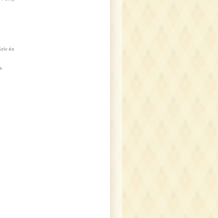
zív és
a