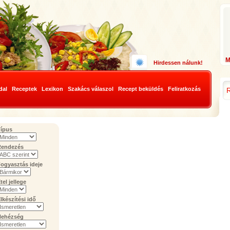
Hirdessen nálunk!
dal
Receptek
Lexikon
Szakács válaszol
Recept beküldés
Feliratkozás
ípus
Rendezés
ogyasztás ideje
tel jellege
lkészítési idő
Nehézség