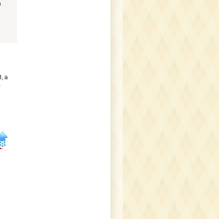
a
, a
a