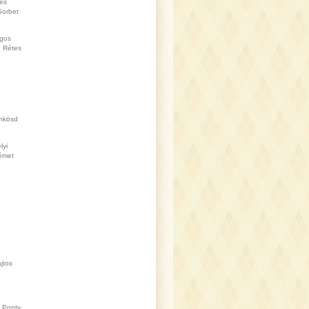
es
Sorbet
gos
Rétes
nkösd
lyi
émet
jtos
Ponty