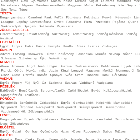
Gesztenyés
Gofri
Gyümölcsös
Kalács
Keksz
Krémes
Kuglóf
Lekváros
Mandulás
Méz
Mézeskalács
Mignon
Mikroban készíthető
Mogyorós
Muffin
Péksütemény
Pite
Sajtos
Sós
Torta
Túrós
TÉSZTA
Burgonyás tészta
Canelloni
Fánk
Felfújt
Főtt tészta
Kelt tészta
Kenyér
Kétszersült
Lán
Lasagne
Lepény
Leveles tészta
Omlett
Palacsinta
Pizza
Pizzafeltét
Pogácsa
Quiche
Sörkorcsolyák
Spagetti
Sült tészta
Vajastészta
ZÖLDSÉGES ÉTEL
Grillezett zöldség
Rakott zöldség
Sült zöldség
Töltött zöldség
Zöldség mártással
Zöldség
tésztával
EGYTÁLÉTEL
Egyéb
Gulyás
Halas
Húsos
Krumplis
Rizottó
Rizses
Tésztás
Zöldséges
ÜNNEPI
Advent
Farsang
Halloween
Húsvét
Karácsony
Lakodalom
Mikulás
Névnap
Nőnap
Pü
Szilveszter
Születésnap
Újév
Valentin nap
NEMZETI
Afrikai
Amerikai
Angol
Arab
Bolgár
Boszniai
Cseh és szlovák
Dél-Amerikai
Egyéb
Erdé
Francia
Görög
Horvát
Indiai
Japán
Kínai
Lengyel
Magyaros
Mexikói
Montenegrói
N
Olasz
Orosz
Osztrák
Román
Spanyol
Svéd
Szerb
Thaiföldi
Török
Dél-Afrikai
VADHÚS
Egyéb
Fogoly
Fürj
Nyúl
Őz
Szalonka
Szarvas
Vaddisznó
Vadgalamb
FŐZELÉK
Babfőzelék
Borsófőzelék
Burgonyafőzelék
Cukkinifőzelék
Egyéb
Kelkáposztafőzelék
Spárgafőzelék
Tökfőzelék
PÖRKÖLT
Birkapörkölt
Borjúpörkölt
Csirkepörkölt
Egyéb
Gombapörkölt
Halpörkölt
Marhapörkölt
Nyúlpörkölt
Őzpörkölt
Pacalpörkölt
Sertékpörkölt
Szárnyaspörkölt
Szarvarpörkölt
Vaddisznópörkölt
Zöldséges pörkölt
LEVES
Burgonyaleves
Egyéb
Gyümölcsleves
Húsleves
Krémleves
Leves betét
Rántott leves
Sa
leves
Zöldségleves
ELŐÉTEL
Egyéb
Galatin
Gombás
Gyümölcsös
Halas
Húsos
Ropogósok
Sajtos
Tojásos
HALÉTEL
Angolna
Busa
Csuka
Egyéb
Fogas, süllő
Halászlé
Harcsa
Kecsege
Lazac
Pisztráng