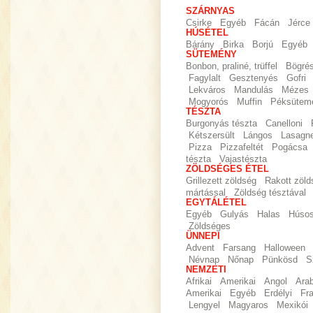
SZÁRNYAS
Csirke
Egyéb
Fácán
Jérce
HÚSÉTEL
Bárány
Birka
Borjú
Egyéb
SÜTEMÉNY
Bonbon, praliné, trüffel
Bögré
Fagylalt
Gesztenyés
Gofri
Lekváros
Mandulás
Mézes
Mogyorós
Muffin
Péksütem
TÉSZTA
Burgonyás tészta
Canelloni
Kétszersült
Lángos
Lasagn
Pizza
Pizzafeltét
Pogácsa
tészta
Vajastészta
ZÖLDSÉGES ÉTEL
Grillezett zöldség
Rakott zöld
mártással
Zöldség tésztával
EGYTÁLÉTEL
Egyéb
Gulyás
Halas
Húso
Zöldséges
ÜNNEPI
Advent
Farsang
Halloween
Névnap
Nőnap
Pünkösd
S
NEMZETI
Afrikai
Amerikai
Angol
Ara
Amerikai
Egyéb
Erdélyi
Fr
Lengyel
Magyaros
Mexikói