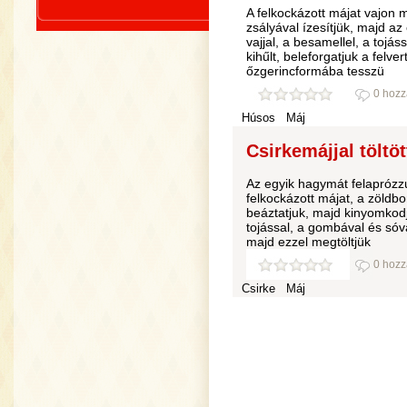
A felkockázott májat vajon 
zsályával ízesítjük, majd a
vajjal, a besamellel, a tojás
kihűlt, beleforgatjuk a felve
őzgerincformába tesszü
0 hozz
Húsos
Máj
Csirkemájjal töltö
Az egyik hagymát felaprózzu
felkockázott májat, a zöldb
beáztatjuk, majd kinyomkod
tojással, a gombával és sóv
majd ezzel megtöltjük
0 hozz
Csirke
Máj