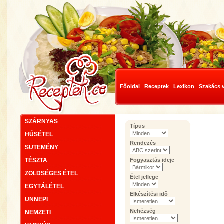
Főoldal
Receptek
Lexikon
Szakács 
SZÁRNYAS
Típus
HÚSÉTEL
Rendezés
SÜTEMÉNY
TÉSZTA
Fogyasztás ideje
ZÖLDSÉGES ÉTEL
Étel jellege
EGYTÁLÉTEL
Elkészítési idő
ÜNNEPI
Nehézség
NEMZETI