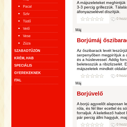
A májszeleteket meghintjük 
Pacal
3-3 percig grillezzük. Tálal
áfonyazselével díszítjük.
Szív
0 hozz
Tüdő
Velő
Máj
Vese
Borjúmáj őszibarac
Zúza
Az őszibarack levét leszűrj
SZABADTŰZÖN
serpenyőben megpirítjuk a cu
KRÉM, HAB
és a húslevessel. Addig for
beletesszük a ribizlizselét. 
SPECIÁLIS
májszeletek mindkét oldalá
GYEREKEKNEK
0 hozz
ITAL
Máj
Borjúvelő
A borjú agyvelőt alaposan leö
róla, és fél liter ecettel és 
forraljuk. A keletkező habot
pár percig állni hagyjuk, ma
0 hozz