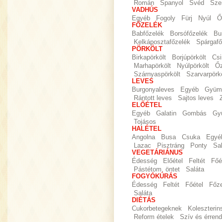
Román
Spanyol
Svéd
Sze
VADHÚS
Egyéb
Fogoly
Fürj
Nyúl
Ő
FŐZELÉK
Babfőzelék
Borsófőzelék
Bu
Kelkáposztafőzelék
Spárgafő
PÖRKÖLT
Birkapörkölt
Borjúpörkölt
Csi
Marhapörkölt
Nyúlpörkölt
Őz
Szárnyaspörkölt
Szarvarpörkö
LEVES
Burgonyaleves
Egyéb
Gyümö
Rántott leves
Sajtos leves
ELŐÉTEL
Egyéb
Galatin
Gombás
Gy
Tojásos
HALÉTEL
Angolna
Busa
Csuka
Egyé
Lazac
Pisztráng
Ponty
Sa
VEGETÁRIÁNUS
Édesség
Előétel
Feltét
Főé
Pástétom, öntet
Saláta
FOGYÓKÚRÁS
Édesség
Feltét
Főétel
Főz
Saláta
DIÉTÁS
Cukorbetegeknek
Koleszteri
Reform ételek
Szív és érrend