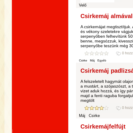
Velő
Csirkemáj almával
A csirkemájat megtisztítju
és vékony szeletekre vágjuk
serpenyőben felhevítünk 50 
benne, megsózzuk, kivesszü
serpenyőbe teszünk még 30
0 hozz
Csirke
Máj
Egyéb
Csirkemáj padlizsá
A felszeletelt hagymát olaj
a mustárt, a szójaszószt, a t
vizet aduk hozzá, és így pá
majd a fenti raguba forgatju
megtölt
0 hozz
Máj
Csirke
Csirkemájfelfújt