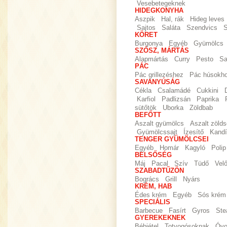
Vesebetegeknek
HIDEGKONYHA
Aszpik
Hal, rák
Hideg leves
Sajtos
Saláta
Szendvics
S
KÖRET
Burgonya
Egyéb
Gyümölcs
SZÓSZ, MÁRTÁS
Alapmártás
Curry
Pesto
Sa
PÁC
Pác grillezéshez
Pác húsokh
SAVANYÚSÁG
Cékla
Csalamádé
Cukkini
Karfiol
Padlizsán
Paprika
sütőtök
Uborka
Zöldbab
BEFŐTT
Aszalt gyümölcs
Aszalt zöld
Gyümölcssajt
Ízesítő
Kandí
TENGER GYÜMÖLCSEI
Egyéb
Homár
Kagyló
Polip
BELSŐSÉG
Máj
Pacal
Szív
Tüdő
Vel
SZABADTŰZÖN
Bogrács
Grill
Nyárs
KRÉM, HAB
Édes krém
Egyéb
Sós krém
SPECIÁLIS
Barbecue
Fasírt
Gyros
Ste
GYEREKEKNEK
Bébiétel
Totyogósoknak
Óvo