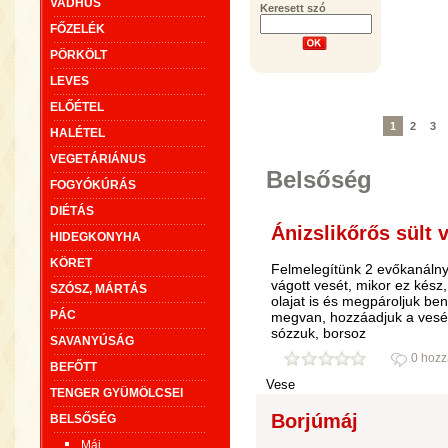
VADHÚS
Keresett szó
FŐZELÉK
PÖRKÖLT
LEVES
ELŐÉTEL
1
2
3
HALÉTEL
VEGETÁRIÁNUS
Belsőség
FOGYÓKÚRÁS
DIÉTÁS
Ánizslikőrős sült v
HIDEGKONYHA
KÖRET
Felmelegítünk 2 evőkanálnyi
vágott vesét, mikor ez kész,
SZÓSZ, MÁRTÁS
olajat is és megpároljuk be
PÁC
megvan, hozzáadjuk a vesét., 
sózzuk, borsoz
SAVANYÚSÁG
0 hozz
BEFŐTT
Vese
TENGER GYÜMÖLCSEI
Borjúmáj
BELSŐSÉG
Máj