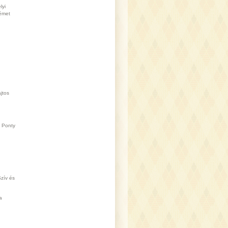
lyi
émet
jtos
Ponty
zív és
a