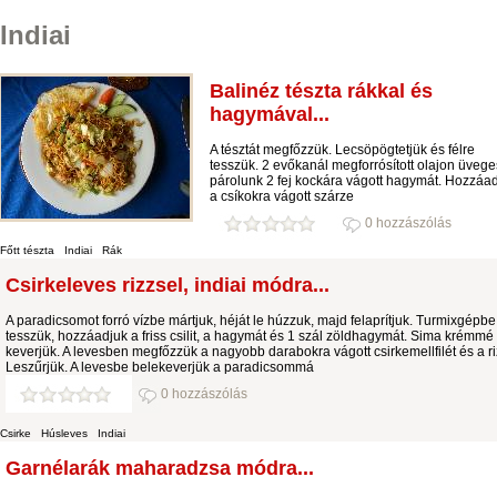
Indiai
Balinéz tészta rákkal és
hagymával...
A tésztát megfőzzük. Lecsöpögtetjük és félre
tesszük. 2 evőkanál megforrósított olajon üvege
párolunk 2 fej kockára vágott hagymát. Hozzáa
a csíkokra vágott szárze
0 hozzászólás
Főtt tészta
Indiai
Rák
Csirkeleves rizzsel, indiai módra...
A paradicsomot forró vízbe mártjuk, héját le húzzuk, majd felaprítjuk. Turmixgépbe
tesszük, hozzáadjuk a friss csilit, a hagymát és 1 szál zöldhagymát. Sima krémmé
keverjük. A levesben megfőzzük a nagyobb darabokra vágott csirkemellfilét és a ri
Leszűrjük. A levesbe belekeverjük a paradicsommá
0 hozzászólás
Csirke
Húsleves
Indiai
Garnélarák maharadzsa módra...