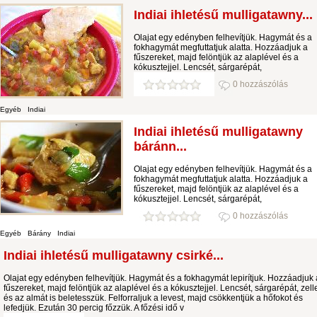
Indiai ihletésű mulligatawny...
Olajat egy edényben felhevítjük. Hagymát és a
fokhagymát megfuttatjuk alatta. Hozzáadjuk a
fűszereket, majd felöntjük az alaplével és a
kókusztejjel. Lencsét, sárgarépát,
0 hozzászólás
Egyéb
Indiai
Indiai ihletésű mulligatawny
báránn...
Olajat egy edényben felhevítjük. Hagymát és a
fokhagymát megfuttatjuk alatta. Hozzáadjuk a
fűszereket, majd felöntjük az alaplével és a
kókusztejjel. Lencsét, sárgarépát,
0 hozzászólás
Egyéb
Bárány
Indiai
Indiai ihletésű mulligatawny csirké...
Olajat egy edényben felhevítjük. Hagymát és a fokhagymát lepirítjuk. Hozzáadjuk 
fűszereket, majd felöntjük az alaplével és a kókusztejjel. Lencsét, sárgarépát, zelle
és az almát is beletesszük. Felforraljuk a levest, majd csökkentjük a hőfokot és
lefedjük. Ezután 30 percig főzzük. A főzési idő v