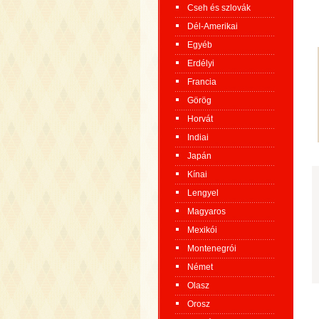
Cseh és szlovák
Dél-Amerikai
Egyéb
Erdélyi
Francia
Görög
Horvát
Indiai
Japán
Kínai
Lengyel
Magyaros
Mexikói
Montenegrói
Német
Olasz
Orosz