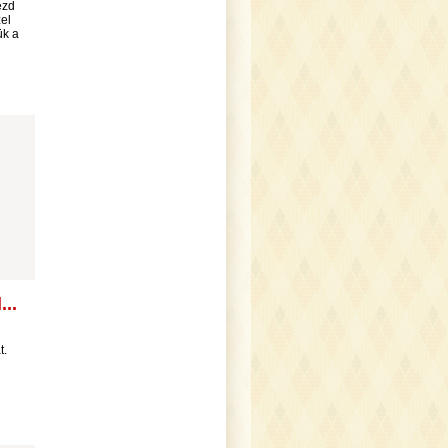
ezd
zel
ük a
..
t.