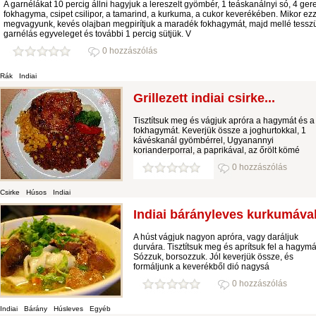
A garnélákat 10 percig állni hagyjuk a lereszelt gyömbér, 1 teáskanálnyi só, 4 ger
fokhagyma, csipet csilipor, a tamarind, a kurkuma, a cukor keverékében. Mikor ez
megvagyunk, kevés olajban megpirítjuk a maradék fokhagymát, majd mellé tessz
garnélás egyveleget és további 1 percig sütjük. V
0 hozzászólás
Rák
Indiai
Grillezett indiai csirke...
Tisztítsuk meg és vágjuk apróra a hagymát és a
fokhagymát. Keverjük össze a joghurtokkal, 1
kávéskanál gyömbérrel, Ugyanannyi
korianderporral, a paprikával, az őrölt kömé
0 hozzászólás
Csirke
Húsos
Indiai
Indiai bárányleves kurkumával.
A húst vágjuk nagyon apróra, vagy daráljuk
durvára. Tisztítsuk meg és aprítsuk fel a hagymá
Sózzuk, borsozzuk. Jól keverjük össze, és
formáljunk a keverékből dió nagysá
0 hozzászólás
Indiai
Bárány
Húsleves
Egyéb