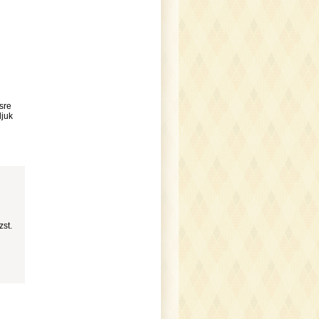
sre
djuk
zst.