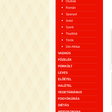
Osztrák
Román
Spanyol
Svéd
Szerb
Thaiföldi
Török
Dél-Afrikai
VADHÚS
FŐZELÉK
PÖRKÖLT
LEVES
ELŐÉTEL
HALÉTEL
VEGETÁRIÁNUS
FOGYÓKÚRÁS
DIÉTÁS
HIDEGKONYHA