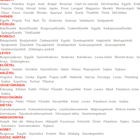
Afrikai
Amerikai
Angol
Arab
Bolgár
Boszniai
Cseh és szlovák
Dél-Amerikai
Egyéb
Erdé
Francia
Görög
Horvát
Indiai
Japán
Kínai
Lengyel
Magyaros
Mexikói
Montenegrói
N
Olasz
Orosz
Osztrák
Román
Spanyol
Svéd
Szerb
Thaiföldi
Török
Dél-Afrikai
VADHÚS
Egyéb
Fogoly
Fürj
Nyúl
Őz
Szalonka
Szarvas
Vaddisznó
Vadgalamb
FŐZELÉK
Babfőzelék
Borsófőzelék
Burgonyafőzelék
Cukkinifőzelék
Egyéb
Kelkáposztafőzelék
Spárgafőzelék
Tökfőzelék
PÖRKÖLT
Birkapörkölt
Borjúpörkölt
Csirkepörkölt
Egyéb
Gombapörkölt
Halpörkölt
Marhapörkölt
Nyúlpörkölt
Őzpörkölt
Pacalpörkölt
Sertékpörkölt
Szárnyaspörkölt
Szarvarpörkölt
Vaddisznópörkölt
Zöldséges pörkölt
LEVES
Burgonyaleves
Egyéb
Gyümölcsleves
Húsleves
Krémleves
Leves betét
Rántott leves
Sa
leves
Zöldségleves
ELŐÉTEL
Egyéb
Galatin
Gombás
Gyümölcsös
Halas
Húsos
Ropogósok
Sajtos
Tojásos
HALÉTEL
Angolna
Busa
Csuka
Egyéb
Fogas, süllő
Halászlé
Harcsa
Kecsege
Lazac
Pisztráng
Saláta
Szardínia
Tonhal
Tőkehal
VEGETÁRIÁNUS
Édesség
Előétel
Feltét
Főétel
Főzelék
Kenyérféle
Köret
Leves
Müzli
Pástétom, öntet
Saláta
FOGYÓKÚRÁS
Édesség
Feltét
Főétel
Főzelék
Kenyérféle
Köret
Leves
Pástétom, öntet
Saláta
DIÉTÁS
Cukorbetegeknek
Koleszterinszegény
Lisztérzékenyeknek
Májbetegeknek
Reform ételek
S
érrendszeri
Tejcukorérzékenyeknek
Vércsoport diéta
Vesebetegeknek
HIDEGKONYHA
Aszpik
Hal, rák
Hideg leves
Hidegtál
Kocsonya
Körözött
Öntet
Pástétom
Sajtos
Salát
Szendvics
Szendvicskrém
Tojásos
KÖRET
Burgonya
Egyéb
Gyümölcs
Krokett
Rizs
Zöldség
Zsemlegombóc
SZÓSZ, MÁRTÁS