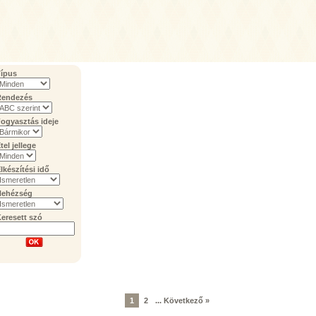
ípus
Rendezés
ogyasztás ideje
tel jellege
lkészítési idő
Nehézség
eresett szó
1
2
...
Következő »