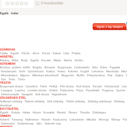
0 hozzászólás
Egyéb
Indiai
SZÁRNYAS
Csirke
Egyéb
Fácán
Jérce
Kacsa
Kakas
Liba
Pulyka
HÚSÉTEL
Bárány
Birka
Borjú
Egyéb
Kecske
Malac
Marha
Sertés
SÜTEMÉNY
Bonbon, praliné, trüffel
Bögrés
Brownie
Burgonyás
Csokoládés
Diós
Édes
Fagylalt
Gesztenyés
Gofri
Gyümölcsös
Kalács
Keksz
Krémes
Kuglóf
Lekváros
Mandulás
Méz
Mézeskalács
Mignon
Mikroban készíthető
Mogyorós
Muffin
Péksütemény
Pite
Sajtos
Sós
Torta
Túrós
TÉSZTA
Burgonyás tészta
Canelloni
Fánk
Felfújt
Főtt tészta
Kelt tészta
Kenyér
Kétszersült
Lán
Lasagne
Lepény
Leveles tészta
Omlett
Palacsinta
Pizza
Pizzafeltét
Pogácsa
Quiche
Sörkorcsolyák
Spagetti
Sült tészta
Vajastészta
ZÖLDSÉGES ÉTEL
Grillezett zöldség
Rakott zöldség
Sült zöldség
Töltött zöldség
Zöldség mártással
Zöldség
tésztával
EGYTÁLÉTEL
Egyéb
Gulyás
Halas
Húsos
Krumplis
Rizottó
Rizses
Tésztás
Zöldséges
ÜNNEPI
Advent
Farsang
Halloween
Húsvét
Karácsony
Lakodalom
Mikulás
Névnap
Nőnap
Pü
Szilveszter
Születésnap
Újév
Valentin nap
NEMZETI