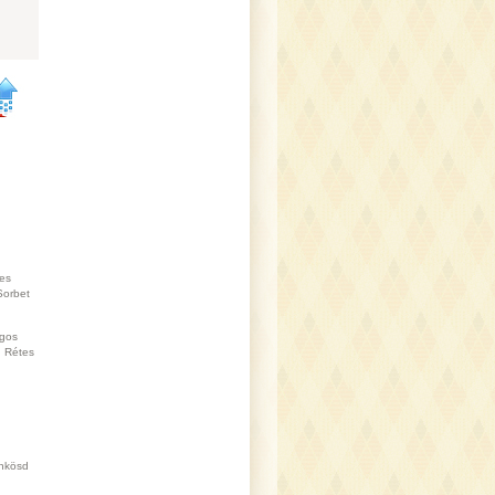
es
Sorbet
gos
Rétes
nkösd