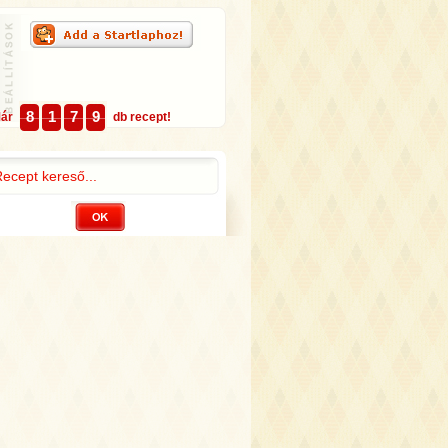
8
1
7
9
Már
db recept!