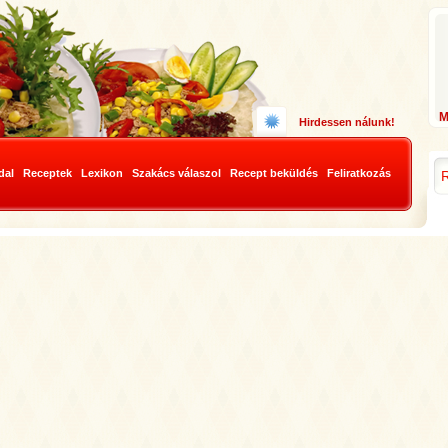
Hirdessen nálunk!
dal
Receptek
Lexikon
Szakács válaszol
Recept beküldés
Feliratkozás