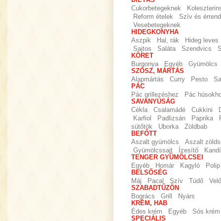
DIÉTÁS
Cukorbetegeknek
Koleszteri
Reform ételek
Szív és érrend
Vesebetegeknek
HIDEGKONYHA
Aszpik
Hal, rák
Hideg leves
Sajtos
Saláta
Szendvics
S
KÖRET
Burgonya
Egyéb
Gyümölcs
SZÓSZ, MÁRTÁS
Alapmártás
Curry
Pesto
Sa
PÁC
Pác grillezéshez
Pác húsokh
SAVANYÚSÁG
Cékla
Csalamádé
Cukkini
Karfiol
Padlizsán
Paprika
sütőtök
Uborka
Zöldbab
BEFŐTT
Aszalt gyümölcs
Aszalt zöld
Gyümölcssajt
Ízesítő
Kandí
TENGER GYÜMÖLCSEI
Egyéb
Homár
Kagyló
Polip
BELSŐSÉG
Máj
Pacal
Szív
Tüdő
Vel
SZABADTŰZÖN
Bogrács
Grill
Nyárs
KRÉM, HAB
Édes krém
Egyéb
Sós krém
SPECIÁLIS