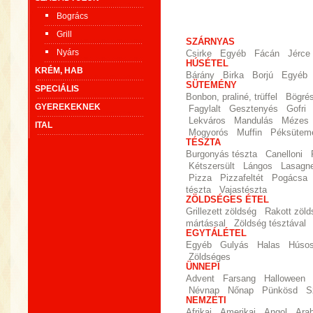
Bogrács
Grill
SZÁRNYAS
Nyárs
Csirke
Egyéb
Fácán
Jérce
HÚSÉTEL
KRÉM, HAB
Bárány
Birka
Borjú
Egyéb
SÜTEMÉNY
SPECIÁLIS
Bonbon, praliné, trüffel
Bögré
GYEREKEKNEK
Fagylalt
Gesztenyés
Gofri
Lekváros
Mandulás
Mézes
ITAL
Mogyorós
Muffin
Péksütem
TÉSZTA
Burgonyás tészta
Canelloni
Kétszersült
Lángos
Lasagn
Pizza
Pizzafeltét
Pogácsa
tészta
Vajastészta
ZÖLDSÉGES ÉTEL
Grillezett zöldség
Rakott zöld
mártással
Zöldség tésztával
EGYTÁLÉTEL
Egyéb
Gulyás
Halas
Húso
Zöldséges
ÜNNEPI
Advent
Farsang
Halloween
Névnap
Nőnap
Pünkösd
S
NEMZETI
Afrikai
Amerikai
Angol
Ara