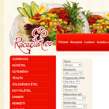
Főoldal
Receptek
Lexikon
Szakács 
SZÁRNYAS
Típus
HÚSÉTEL
Rendezés
SÜTEMÉNY
TÉSZTA
Fogyasztás ideje
ZÖLDSÉGES ÉTEL
Étel jellege
EGYTÁLÉTEL
Elkészítési idő
ÜNNEPI
Nehézség
NEMZETI