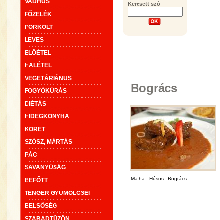
VADHÚS
Keresett szó
FŐZELÉK
PÖRKÖLT
LEVES
ELŐÉTEL
HALÉTEL
VEGETÁRIÁNUS
Bogrács
FOGYÓKÚRÁS
DIÉTÁS
HIDEGKONYHA
KÖRET
SZÓSZ, MÁRTÁS
PÁC
SAVANYÚSÁG
Marha
Húsos
Bogrács
BEFŐTT
TENGER GYÜMÖLCSEI
BELSŐSÉG
SZABADTŰZÖN