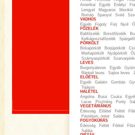
Amerikai
Egyéb
Erdélyi
Fr
Lengyel
Magyaros
Mexikói
Román
Spanyol
Svéd
Sze
VADHÚS
Egyéb
Fogoly
Fürj
Nyúl
Ő
FŐZELÉK
Babfőzelék
Borsófőzelék
Bu
Kelkáposztafőzelék
Spárgafő
PÖRKÖLT
Birkapörkölt
Borjúpörkölt
Csi
Marhapörkölt
Nyúlpörkölt
Őz
Szárnyaspörkölt
Szarvarpörkö
LEVES
Burgonyaleves
Egyéb
Gyümö
Rántott leves
Sajtos leves
ELŐÉTEL
Egyéb
Galatin
Gombás
Gy
Tojásos
HALÉTEL
Angolna
Busa
Csuka
Egyé
Lazac
Pisztráng
Ponty
Sa
VEGETÁRIÁNUS
Édesség
Előétel
Feltét
Főé
Pástétom, öntet
Saláta
FOGYÓKÚRÁS
Édesség
Feltét
Főétel
Főz
Saláta