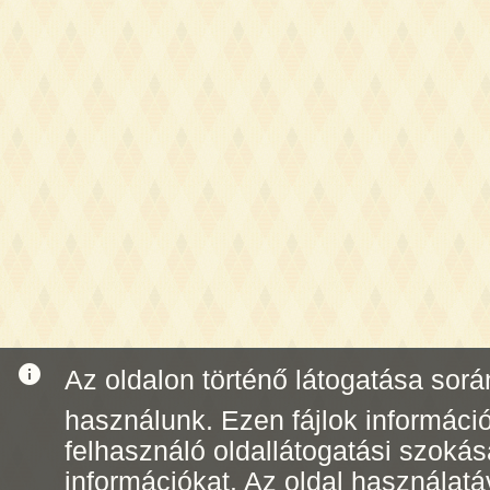
info
Az oldalon történő látogatása során 
használunk. Ezen fájlok informáci
felhasználó oldallátogatási szoká
információkat. Az oldal használatá