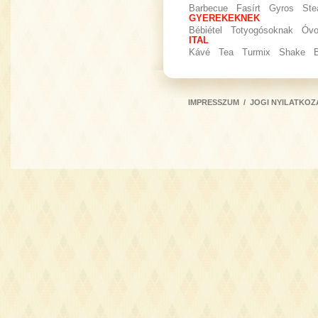
Barbecue
Fasírt
Gyros
Ste
GYEREKEKNEK
Bébiétel
Totyogósoknak
Óvo
ITAL
Kávé
Tea
Turmix
Shake
IMPRESSZUM
/
JOGI NYILATKOZ