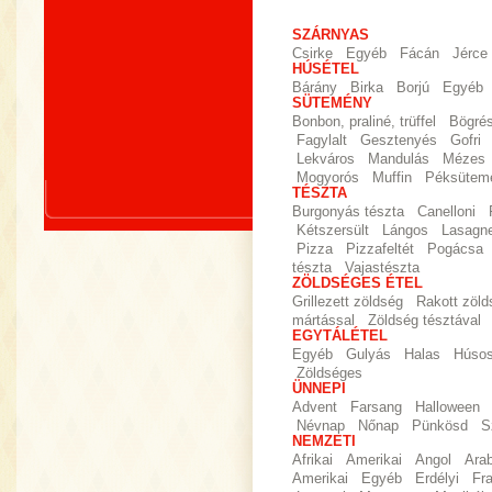
SZÁRNYAS
Csirke
Egyéb
Fácán
Jérce
HÚSÉTEL
Bárány
Birka
Borjú
Egyéb
SÜTEMÉNY
Bonbon, praliné, trüffel
Bögré
Fagylalt
Gesztenyés
Gofri
Lekváros
Mandulás
Mézes
Mogyorós
Muffin
Péksütem
TÉSZTA
Burgonyás tészta
Canelloni
Kétszersült
Lángos
Lasagn
Pizza
Pizzafeltét
Pogácsa
tészta
Vajastészta
ZÖLDSÉGES ÉTEL
Grillezett zöldség
Rakott zöld
mártással
Zöldség tésztával
EGYTÁLÉTEL
Egyéb
Gulyás
Halas
Húso
Zöldséges
ÜNNEPI
Advent
Farsang
Halloween
Névnap
Nőnap
Pünkösd
S
NEMZETI
Afrikai
Amerikai
Angol
Ara
Amerikai
Egyéb
Erdélyi
Fr