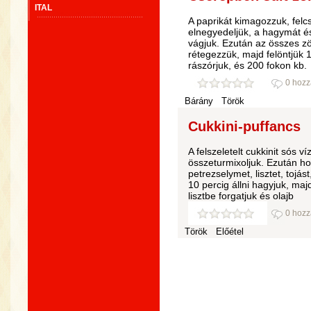
ITAL
A paprikát kimagozzuk, fel
elnegyedeljük, a hagymát és
vágjuk. Ezután az összes zö
rétegezzük, majd felöntjük 1
rászórjuk, és 200 fokon kb.
0 hozz
Bárány
Török
Cukkini-puffancs
A felszeletelt cukkinit sós v
összeturmixoljuk. Ezután ho
petrezselymet, lisztet, tojás
10 percig állni hagyjuk, ma
lisztbe forgatjuk és olajb
0 hozz
Török
Előétel