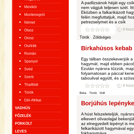
A padlizsánok héját egy cs
Mexikói
nem vágjuk teljesen szét. I
Eközben a falkarikázott hag
Montenegrói
felén megfuttatjuk, majd ho
petrezselymet és a csík
Német
0 hozz
Olasz
Török
Zöldséges
Orosz
Osztrák
Birkahúsos kebab p
Román
Egy tálban összekeverjük a c
Spanyol
hagymát, majd ebben pácolju
Ezután nyársra tűzzük, majd
Svéd
folyamatosan a páccal keneg
Szerb
taboulival együtt, és a szós
Thaiföldi
0 hozz
Török
Birka
Török
Grill
Dél-Afrikai
Borjúhús lepényke
VADHÚS
A húst felszeleteljük, nyárs
FŐZELÉK
elkevert olívaolajjal bekenj
az elnegyedelt lepényt is me
PÖRKÖLT
felkarikázott hagymával egy
LEVES
fokhagymáva