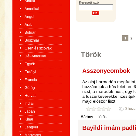
Afrikai
Keresett szó
Amerikai
Angol
Arab
Bolgár
1
2
Boszniai
Cseh és szlovák
Török
Dél-Amerikai
Egyéb
Asszonycombok
Erdélyi
Francia
Az olaj harmadán megfuttatj
hozzáadjuk a hús felét, és 6
Görög
rizst, a maradék húst, egy t
Horvát
a fűszerkeverékkel ízesítjük
majd először liszt
Indiai
0 hozz
Japán
Bárány
Török
Kínai
Bayildi imám padli
Lengyel
Magyaros