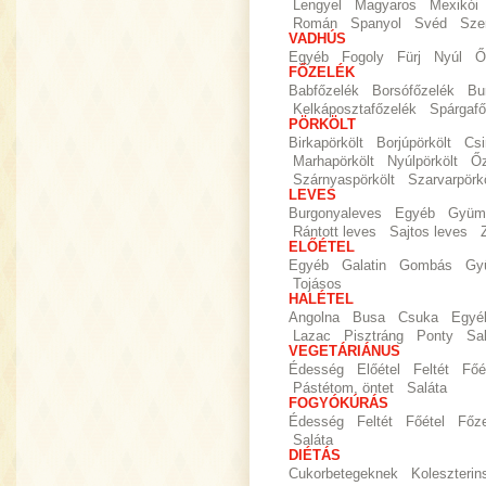
Lengyel
Magyaros
Mexikói
Román
Spanyol
Svéd
Sze
VADHÚS
Egyéb
Fogoly
Fürj
Nyúl
Ő
FŐZELÉK
Babfőzelék
Borsófőzelék
Bu
Kelkáposztafőzelék
Spárgafő
PÖRKÖLT
Birkapörkölt
Borjúpörkölt
Csi
Marhapörkölt
Nyúlpörkölt
Őz
Szárnyaspörkölt
Szarvarpörkö
LEVES
Burgonyaleves
Egyéb
Gyümö
Rántott leves
Sajtos leves
ELŐÉTEL
Egyéb
Galatin
Gombás
Gy
Tojásos
HALÉTEL
Angolna
Busa
Csuka
Egyé
Lazac
Pisztráng
Ponty
Sa
VEGETÁRIÁNUS
Édesség
Előétel
Feltét
Főé
Pástétom, öntet
Saláta
FOGYÓKÚRÁS
Édesség
Feltét
Főétel
Főz
Saláta
DIÉTÁS
Cukorbetegeknek
Koleszteri