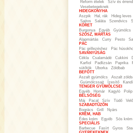
Reform ételek
Szív és érrend
Vesebetegeknek
HIDEGKONYHA
Aszpik
Hal, rák
Hideg leves
Sajtos
Saláta
Szendvics
S
KÖRET
Burgonya
Egyéb
Gyümölcs
SZÓSZ, MÁRTÁS
Alapmártás
Curry
Pesto
Sa
PÁC
Pác grillezéshez
Pác húsokh
SAVANYÚSÁG
Cékla
Csalamádé
Cukkini
Karfiol
Padlizsán
Paprika
sütőtök
Uborka
Zöldbab
BEFŐTT
Aszalt gyümölcs
Aszalt zöld
Gyümölcssajt
Ízesítő
Kandí
TENGER GYÜMÖLCSEI
Egyéb
Homár
Kagyló
Polip
BELSŐSÉG
Máj
Pacal
Szív
Tüdő
Vel
SZABADTŰZÖN
Bogrács
Grill
Nyárs
KRÉM, HAB
Édes krém
Egyéb
Sós krém
SPECIÁLIS
Barbecue
Fasírt
Gyros
Ste
GYEREKEKNEK