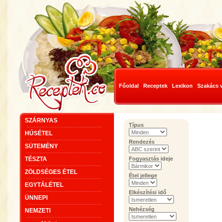
Főoldal
Receptek
Lexikon
Szakács 
SZÁRNYAS
Típus
HÚSÉTEL
Rendezés
SÜTEMÉNY
TÉSZTA
Fogyasztás ideje
ZÖLDSÉGES ÉTEL
Étel jellege
EGYTÁLÉTEL
Elkészítési idő
ÜNNEPI
Nehézség
NEMZETI