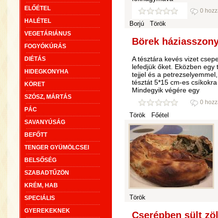
ELŐÉTEL
0 hozz
HALÉTEL
Borjú
Török
VEGETÁRIÁNUS
Börek háziasszony
FOGYÓKÚRÁS
A tésztára kevés vizet cse
DIÉTÁS
lefedjük őket. Eközben egy t
HIDEGKONYHA
tejjel és a petrezselyemmel,
tésztát 5*15 cm-es csíkokra
KÖRET
Mindegyik végére egy
SZÓSZ, MÁRTÁS
0 hozz
PÁC
Török
Főétel
SAVANYÚSÁG
BEFŐTT
TENGER GYÜMÖLCSEI
BELSŐSÉG
SZABADTŰZÖN
KRÉM, HAB
Török
SPECIÁLIS
GYEREKEKNEK
Cserépben sült zöl