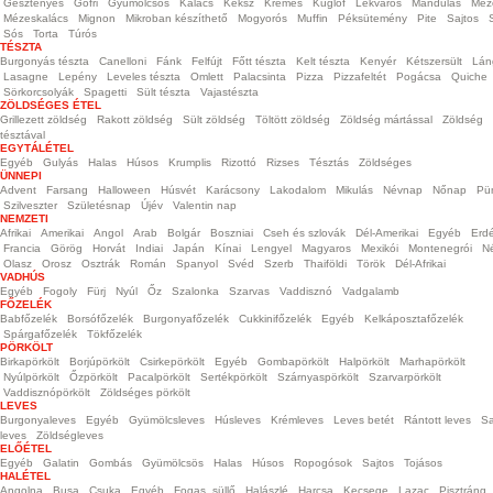
Gesztenyés
Gofri
Gyümölcsös
Kalács
Keksz
Krémes
Kuglóf
Lekváros
Mandulás
Méz
Mézeskalács
Mignon
Mikroban készíthető
Mogyorós
Muffin
Péksütemény
Pite
Sajtos
Sós
Torta
Túrós
TÉSZTA
Burgonyás tészta
Canelloni
Fánk
Felfújt
Főtt tészta
Kelt tészta
Kenyér
Kétszersült
Lán
Lasagne
Lepény
Leveles tészta
Omlett
Palacsinta
Pizza
Pizzafeltét
Pogácsa
Quiche
Sörkorcsolyák
Spagetti
Sült tészta
Vajastészta
ZÖLDSÉGES ÉTEL
Grillezett zöldség
Rakott zöldség
Sült zöldség
Töltött zöldség
Zöldség mártással
Zöldség
tésztával
EGYTÁLÉTEL
Egyéb
Gulyás
Halas
Húsos
Krumplis
Rizottó
Rizses
Tésztás
Zöldséges
ÜNNEPI
Advent
Farsang
Halloween
Húsvét
Karácsony
Lakodalom
Mikulás
Névnap
Nőnap
Pü
Szilveszter
Születésnap
Újév
Valentin nap
NEMZETI
Afrikai
Amerikai
Angol
Arab
Bolgár
Boszniai
Cseh és szlovák
Dél-Amerikai
Egyéb
Erdé
Francia
Görög
Horvát
Indiai
Japán
Kínai
Lengyel
Magyaros
Mexikói
Montenegrói
N
Olasz
Orosz
Osztrák
Román
Spanyol
Svéd
Szerb
Thaiföldi
Török
Dél-Afrikai
VADHÚS
Egyéb
Fogoly
Fürj
Nyúl
Őz
Szalonka
Szarvas
Vaddisznó
Vadgalamb
FŐZELÉK
Babfőzelék
Borsófőzelék
Burgonyafőzelék
Cukkinifőzelék
Egyéb
Kelkáposztafőzelék
Spárgafőzelék
Tökfőzelék
PÖRKÖLT
Birkapörkölt
Borjúpörkölt
Csirkepörkölt
Egyéb
Gombapörkölt
Halpörkölt
Marhapörkölt
Nyúlpörkölt
Őzpörkölt
Pacalpörkölt
Sertékpörkölt
Szárnyaspörkölt
Szarvarpörkölt
Vaddisznópörkölt
Zöldséges pörkölt
LEVES
Burgonyaleves
Egyéb
Gyümölcsleves
Húsleves
Krémleves
Leves betét
Rántott leves
Sa
leves
Zöldségleves
ELŐÉTEL
Egyéb
Galatin
Gombás
Gyümölcsös
Halas
Húsos
Ropogósok
Sajtos
Tojásos
HALÉTEL
Angolna
Busa
Csuka
Egyéb
Fogas, süllő
Halászlé
Harcsa
Kecsege
Lazac
Pisztráng