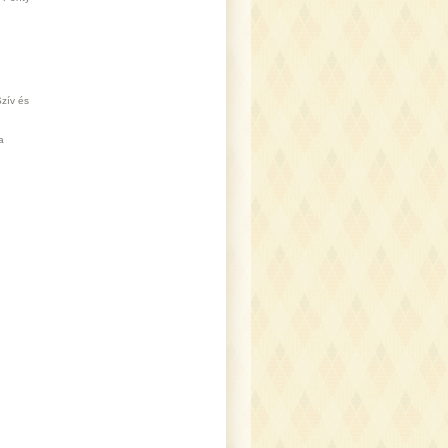
zív és
a