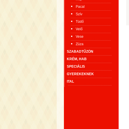
Pacal
Szív
Tüdő
Velő
Vese
Zúza
SZABADTŰZÖN
KRÉM, HAB
SPECIÁLIS
GYEREKEKNEK
ITAL