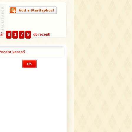
8
1
7
9
Már
db recept!