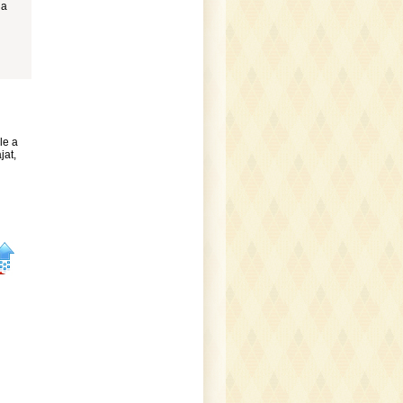
 a
le a
jat,