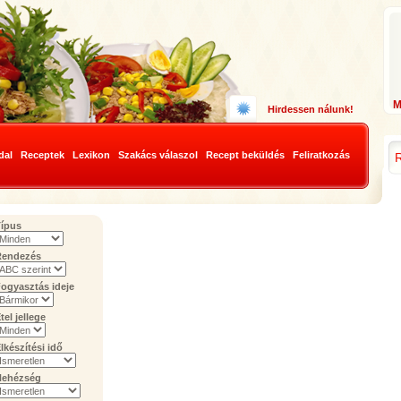
Hirdessen nálunk!
dal
Receptek
Lexikon
Szakács válaszol
Recept beküldés
Feliratkozás
ípus
Rendezés
ogyasztás ideje
tel jellege
lkészítési idő
Nehézség