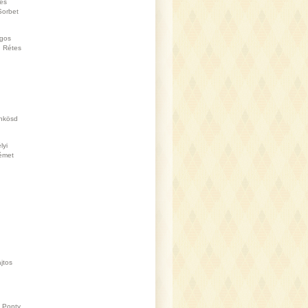
es
Sorbet
gos
Rétes
nkösd
lyi
émet
jtos
Ponty