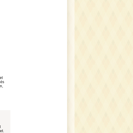
et
 és
n,
t
et.