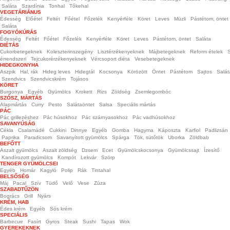
Saláta
Szardínia
Tonhal
Tőkehal
VEGETÁRIÁNUS
Édesség
Előétel
Feltét
Főétel
Főzelék
Kenyérféle
Köret
Leves
Müzli
Pástétom, öntet
Saláta
FOGYÓKÚRÁS
Édesség
Feltét
Főétel
Főzelék
Kenyérféle
Köret
Leves
Pástétom, öntet
Saláta
DIÉTÁS
Cukorbetegeknek
Koleszterinszegény
Lisztérzékenyeknek
Májbetegeknek
Reform ételek
S
érrendszeri
Tejcukorérzékenyeknek
Vércsoport diéta
Vesebetegeknek
HIDEGKONYHA
Aszpik
Hal, rák
Hideg leves
Hidegtál
Kocsonya
Körözött
Öntet
Pástétom
Sajtos
Salát
Szendvics
Szendvicskrém
Tojásos
KÖRET
Burgonya
Egyéb
Gyümölcs
Krokett
Rizs
Zöldség
Zsemlegombóc
SZÓSZ, MÁRTÁS
Alapmártás
Curry
Pesto
Salátaöntet
Salsa
Speciális mártás
PÁC
Pác grillezéshez
Pác húsokhoz
Pác szárnyasokhoz
Pác vadhúsokhoz
SAVANYÚSÁG
Cékla
Csalamádé
Cukkini
Dinnye
Egyéb
Gomba
Hagyma
Káposzta
Karfiol
Padlizsán
Paprika
Paradicsom
Savanyított gyümölcs
Spárga
Tök, sütőtök
Uborka
Zöldbab
BEFŐTT
Aszalt gyümölcs
Aszalt zöldség
Dzsem
Ecet
Gyümölcskocsonya
Gyümölcssajt
Ízesítő
Kandírozott gyümölcs
Kompót
Lekvár
Szörp
TENGER GYÜMÖLCSEI
Egyéb
Homár
Kagyló
Polip
Rák
Tintahal
BELSŐSÉG
Máj
Pacal
Szív
Tüdő
Velő
Vese
Zúza
SZABADTŰZÖN
Bogrács
Grill
Nyárs
KRÉM, HAB
Édes krém
Egyéb
Sós krém
SPECIÁLIS
Barbecue
Fasírt
Gyros
Steak
Sushi
Tapas
Wok
GYEREKEKNEK