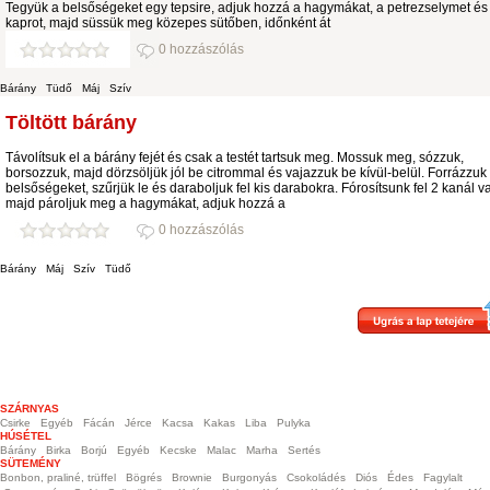
Tegyük a belsőségeket egy tepsire, adjuk hozzá a hagymákat, a petrezselymet és
kaprot, majd süssük meg közepes sütőben, időnként át
0 hozzászólás
Bárány
Tüdő
Máj
Szív
Töltött bárány
Távolítsuk el a bárány fejét és csak a testét tartsuk meg. Mossuk meg, sózzuk,
borsozzuk, majd dörzsöl­jük jól be citrommal és vajazzuk be kívül-belül. Forrázzuk 
belsőségeket, szűrjük le és daraboljuk fel kis darabokra. Fórosítsunk fel 2 kanál va
majd pároljuk meg a hagymákat, adjuk hozzá a
0 hozzászólás
Bárány
Máj
Szív
Tüdő
SZÁRNYAS
Csirke
Egyéb
Fácán
Jérce
Kacsa
Kakas
Liba
Pulyka
HÚSÉTEL
Bárány
Birka
Borjú
Egyéb
Kecske
Malac
Marha
Sertés
SÜTEMÉNY
Bonbon, praliné, trüffel
Bögrés
Brownie
Burgonyás
Csokoládés
Diós
Édes
Fagylalt