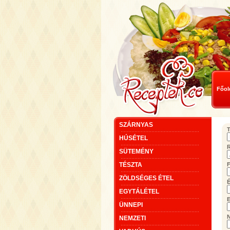
Főol
SZÁRNYAS
T
HÚSÉTEL
SÜTEMÉNY
TÉSZTA
F
ZÖLDSÉGES ÉTEL
É
EGYTÁLÉTEL
E
ÜNNEPI
NEMZETI