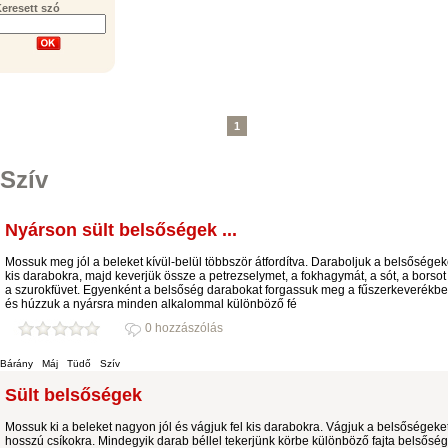
eresett szó
1
Szív
Nyárson sült belsőségek ...
Mossuk meg jól a beleket kívül-belül többször átfordítva. Daraboljuk a belsőségek
kis darabokra, majd keverjük össze a petrezselymet, a fokhagymát, a sót, a borsot
a szurokfüvet. Egyenként a belsőség da­rabokat forgassuk meg a fűszerkeverékbe
és húzzuk a nyársra minden alkalommal különböző fé
0 hozzászólás
Bárány
Máj
Tüdő
Szív
Sült belsőségek
Mossuk ki a beleket nagyon jól és vágjuk fel kis darabokra. Vágjuk a belsőségeke
hosszú csíkokra. Mindegyik darab béllel tekerjünk körbe külön­böző fajta belsőség