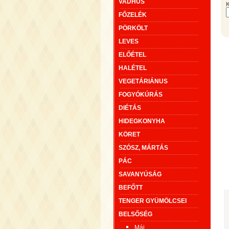
VADHÚS
K
FŐZELÉK
PÖRKÖLT
LEVES
ELŐÉTEL
HALÉTEL
VEGETÁRIÁNUS
FOGYÓKÚRÁS
DIÉTÁS
HIDEGKONYHA
KÖRET
SZÓSZ, MÁRTÁS
PÁC
SAVANYÚSÁG
BEFŐTT
TENGER GYÜMÖLCSEI
BELSŐSÉG
Máj