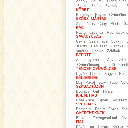
Aszpik
Hal, rák
Hideg leves
Sajtos
Saláta
Szendvics
S
KÖRET
Burgonya
Egyéb
Gyümölcs
SZÓSZ, MÁRTÁS
Alapmártás
Curry
Pesto
Sa
PÁC
Pác grillezéshez
Pác húsokh
SAVANYÚSÁG
Cékla
Csalamádé
Cukkini
Karfiol
Padlizsán
Paprika
sütőtök
Uborka
Zöldbab
BEFŐTT
Aszalt gyümölcs
Aszalt zöld
Gyümölcssajt
Ízesítő
Kandí
TENGER GYÜMÖLCSEI
Egyéb
Homár
Kagyló
Polip
BELSŐSÉG
Máj
Pacal
Szív
Tüdő
Vel
SZABADTŰZÖN
Bogrács
Grill
Nyárs
KRÉM, HAB
Édes krém
Egyéb
Sós krém
SPECIÁLIS
Barbecue
Fasírt
Gyros
Ste
GYEREKEKNEK
Bébiétel
Totyogósoknak
Óvo
ITAL
Kávé
Tea
Turmix
Shake