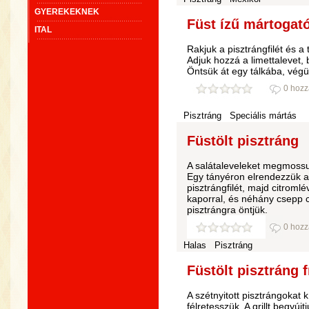
GYEREKEKNEK
Füst ízű mártogató
ITAL
Rakjuk a pisztrángfilét és a
Adjuk hozzá a limettalevet,
Öntsük át egy tálkába, végül
0 hozz
Pisztráng
Speciális mártás
Füstölt pisztráng
A salátaleveleket megmossuk
Egy tányéron elrendezzük a 
pisztrángfilét, majd citromlé
kaporral, és néhány csepp ci
pisztrángra öntjük.
0 hozz
Halas
Pisztráng
Füstölt pisztráng f
A szétnyitott pisztrángokat k
félretesszük. A grillt begyúj