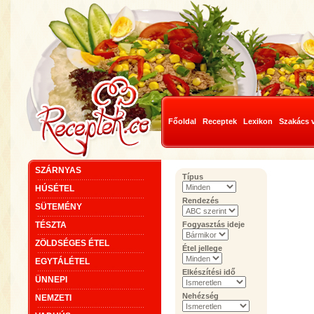
Főoldal
Receptek
Lexikon
Szakács 
SZÁRNYAS
Típus
HÚSÉTEL
Rendezés
SÜTEMÉNY
TÉSZTA
Fogyasztás ideje
ZÖLDSÉGES ÉTEL
Étel jellege
EGYTÁLÉTEL
Elkészítési idő
ÜNNEPI
Nehézség
NEMZETI