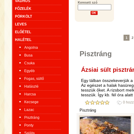
VADHÚS
Keresett szó
FŐZELÉK
PÖRKÖLT
LEVES
ELŐÉTEL
1
2
HALÉTEL
Angolna
Pisztráng
Busa
Csuka
Ázsiai sült pisztrá
Egyéb
Fogas, süllő
Egy tálban összekeverjük a 
Az egészet a halak hasüregé
Halászlé
tesszük őket. A rizsbort mel
Harcsa
tesszük. Így kb. fél óra alatt
Kecsege
0 hozz
Lazac
Pisztráng
Pisztráng
Ponty
Saláta