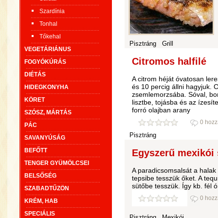
Szardínia
Tonhal
Tőkehal
Pisztráng
Grill
VEGETÁRIÁNUS
Citromos halfilé
FOGYÓKÚRÁS
DIÉTÁS
A citrom héját óvatosan lere
és 10 percig állni hagyjuk. 
HIDEGKONYHA
zsemlemorzsába. Sóval, bor
KÖRET
lisztbe, tojásba és az ízesí
forró olajban arany
SZÓSZ, MÁRTÁS
0 hozz
PÁC
Pisztráng
SAVANYÚSÁG
BEFŐTT
Egyszerű mexikói s
TENGER GYÜMÖLCSEI
A paradicsomsalsát a halak 
BELSŐSÉG
tepsibe tesszük őket. A tequi
sütőbe tesszük. Így kb. fél ó
SZABADTŰZÖN
0 hozz
KRÉM, HAB
SPECIÁLIS
Pisztráng
Mexikói