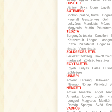
HÚSÉTEL
Bárány
Birka
Borjú
Egyéb
SÜTEMÉNY
Bonbon, praliné, trüffel
Bögré
Fagylalt
Gesztenyés
Gofri
Lekváros
Mandulás
Mézes
Mogyorós
Muffin
Péksütem
TÉSZTA
Burgonyás tészta
Canelloni
Kétszersült
Lángos
Lasagn
Pizza
Pizzafeltét
Pogácsa
tészta
Vajastészta
ZÖLDSÉGES ÉTEL
Grillezett zöldség
Rakott zöld
mártással
Zöldség tésztával
EGYTÁLÉTEL
Egyéb
Gulyás
Halas
Húso
Zöldséges
ÜNNEPI
Advent
Farsang
Halloween
Névnap
Nőnap
Pünkösd
S
NEMZETI
Afrikai
Amerikai
Angol
Ara
Amerikai
Egyéb
Erdélyi
Fr
Lengyel
Magyaros
Mexikói
Román
Spanyol
Svéd
Sze
VADHÚS