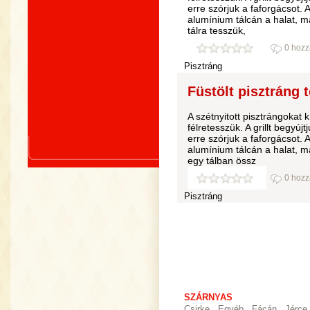
erre szórjuk a faforgácsot. 
alumínium tálcán a halat, ma
tálra tesszük,
0 hozz
Pisztráng
Füstölt pisztráng t
A szétnyitott pisztrángokat k
félretesszük. A grillt begyúj
erre szórjuk a faforgácsot. 
alumínium tálcán a halat, ma
egy tálban össz
0 hozz
Pisztráng
SZÁRNYAS
Csirke
Egyéb
Fácán
Jérce