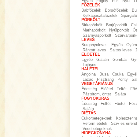
Egyéb
Fogoly
Fürj
Nyúl
Ő
FŐZELÉK
Babfőzelék
Borsófőzelék
Bu
Kelkáposztafőzelék
Spárgafő
PÖRKÖLT
Birkapörkölt
Borjúpörkölt
Csi
Marhapörkölt
Nyúlpörkölt
Őz
Szárnyaspörkölt
Szarvarpörkö
LEVES
Burgonyaleves
Egyéb
Gyümö
Rántott leves
Sajtos leves
ELŐÉTEL
Egyéb
Galatin
Gombás
Gy
Tojásos
HALÉTEL
Angolna
Busa
Csuka
Egyé
Lazac
Pisztráng
Ponty
Sa
VEGETÁRIÁNUS
Édesség
Előétel
Feltét
Főé
Pástétom, öntet
Saláta
FOGYÓKÚRÁS
Édesség
Feltét
Főétel
Főz
Saláta
DIÉTÁS
Cukorbetegeknek
Koleszteri
Reform ételek
Szív és érrend
Vesebetegeknek
HIDEGKONYHA