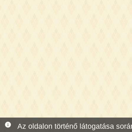
info
Az oldalon történő látogatása során 