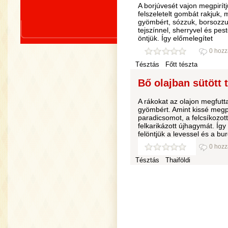
A borjúvesét vajon megpirít
felszeletelt gombát rakjuk,
gyömbért, sózzuk, borsozzuk.
tejszínnel, sherryvel és pes
öntjük. Így előmelegítet
0 hozz
Tésztás
Főtt tészta
Bő olajban sütött té
A rákokat az olajon megfutt
gyömbért. Amint kissé megpi
paradicsomot, a felcsíkozott
felkarikázott újhagymát. Így
felöntjük a levessel és a bu
0 hozz
Tésztás
Thaiföldi