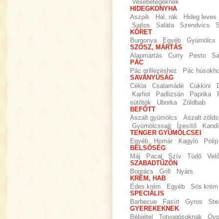
Vesebetegeknek
HIDEGKONYHA
Aszpik
Hal, rák
Hideg leves
Sajtos
Saláta
Szendvics
S
KÖRET
Burgonya
Egyéb
Gyümölcs
SZÓSZ, MÁRTÁS
Alapmártás
Curry
Pesto
Sa
PÁC
Pác grillezéshez
Pác húsokh
SAVANYÚSÁG
Cékla
Csalamádé
Cukkini
Karfiol
Padlizsán
Paprika
sütőtök
Uborka
Zöldbab
BEFŐTT
Aszalt gyümölcs
Aszalt zöld
Gyümölcssajt
Ízesítő
Kandí
TENGER GYÜMÖLCSEI
Egyéb
Homár
Kagyló
Polip
BELSŐSÉG
Máj
Pacal
Szív
Tüdő
Vel
SZABADTŰZÖN
Bogrács
Grill
Nyárs
KRÉM, HAB
Édes krém
Egyéb
Sós krém
SPECIÁLIS
Barbecue
Fasírt
Gyros
Ste
GYEREKEKNEK
Bébiétel
Totyogósoknak
Óvo