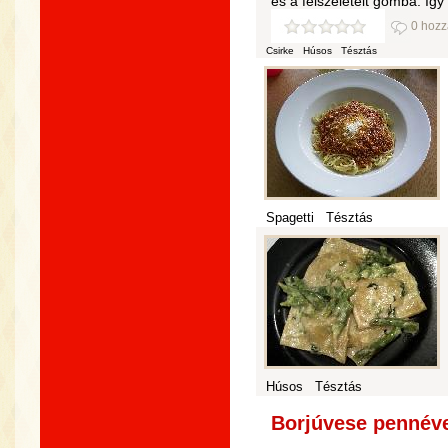
és a felszeletelt gomba. Így
0 hozz
Csirke
Húsos
Tésztás
Spagetti
Tésztás
Húsos
Tésztás
Borjúvese pennével