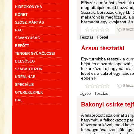
Először a mártást készítjük
HIDEGKONYHA
megfuttatjuk, majd hozzáad
Sózzuk, borsozzuk, így kb. 
KÖRET
makarónit is megfőzzük, a s
harmadát egy kivajazott jén
SZÓSZ, MÁRTÁS
0 hozz
PÁC
Tésztás
Főétel
SAVANYÚSÁG
BEFŐTT
Ázsiai tésztatál
TENGER GYÜMÖLCSEI
Egy turmixba tesszük a curr
BELSŐSÉG
héját és a szardellapasztát
felkarikázott újhagymát olaj
SZABADTŰZÖN
levét és a cukrot egy lábosba
KRÉM, HAB
ebben k
SPECIÁLIS
0 hozz
GYEREKEKNEK
Egyéb
Tésztás
ITAL
Bakonyi csirke tej
A felaprózott szalonnát zsírj
hagymát, a felkockázott pa
fűszerpaprikával, majd kevé
fokhagymával ízesítjük. Így 