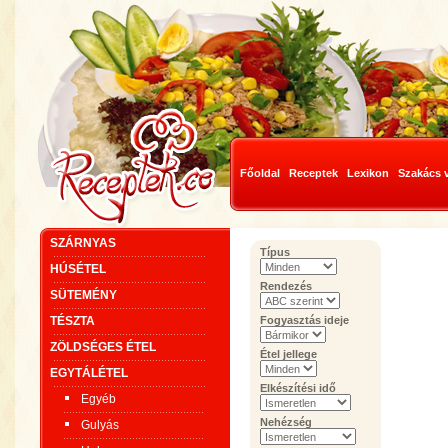
Főoldal
Receptek
Lexikon
Szakács 
SZÁRNYAS
Típus
HÚSÉTEL
Rendezés
SÜTEMÉNY
TÉSZTA
Fogyasztás ideje
ZÖLDSÉGES ÉTEL
Étel jellege
EGYTÁLÉTEL
Elkészítési idő
Egyéb
Nehézség
Gulyás