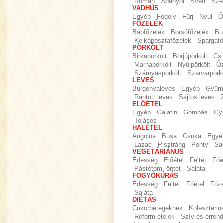
Román
Spanyol
Svéd
Sze
VADHÚS
Egyéb
Fogoly
Fürj
Nyúl
Ő
FŐZELÉK
Babfőzelék
Borsófőzelék
Bu
Kelkáposztafőzelék
Spárgafő
PÖRKÖLT
Birkapörkölt
Borjúpörkölt
Csi
Marhapörkölt
Nyúlpörkölt
Őz
Szárnyaspörkölt
Szarvarpörkö
LEVES
Burgonyaleves
Egyéb
Gyümö
Rántott leves
Sajtos leves
ELŐÉTEL
Egyéb
Galatin
Gombás
Gy
Tojásos
HALÉTEL
Angolna
Busa
Csuka
Egyé
Lazac
Pisztráng
Ponty
Sa
VEGETÁRIÁNUS
Édesség
Előétel
Feltét
Főé
Pástétom, öntet
Saláta
FOGYÓKÚRÁS
Édesség
Feltét
Főétel
Főz
Saláta
DIÉTÁS
Cukorbetegeknek
Koleszteri
Reform ételek
Szív és érrend