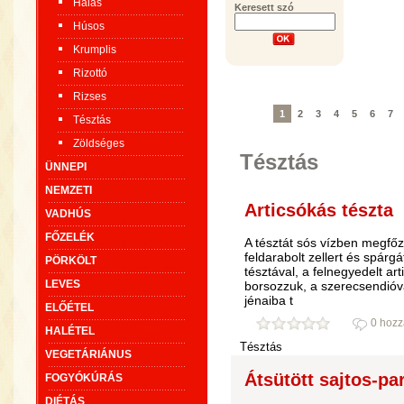
Halas
Keresett szó
Húsos
Krumplis
Rizottó
Rizses
1
2
3
4
5
6
7
Tésztás
Zöldséges
Tésztás
ÜNNEPI
NEMZETI
Articsókás tészta
VADHÚS
FŐZELÉK
A tésztát sós vízben megfőz
feldarabolt zellert és spárg
PÖRKÖLT
tésztával, a felnegyedelt art
LEVES
borsozzuk, a szerecsendióva
jénaiba t
ELŐÉTEL
0 hozz
HALÉTEL
Tésztás
VEGETÁRIÁNUS
Átsütött sajtos-p
FOGYÓKÚRÁS
DIÉTÁS