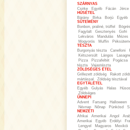
SZÁRNYAS
Csirke
Egyéb
Fácán
Jérce
HÚSÉTEL
Bárány
Birka
Borjú
Egyéb
SÜTEMÉNY
Bonbon, praliné, trüffel
Bögré
Fagylalt
Gesztenyés
Gofri
Lekváros
Mandulás
Mézes
Mogyorós
Muffin
Péksütem
TÉSZTA
Burgonyás tészta
Canelloni
Kétszersült
Lángos
Lasagn
Pizza
Pizzafeltét
Pogácsa
tészta
Vajastészta
ZÖLDSÉGES ÉTEL
Grillezett zöldség
Rakott zöld
mártással
Zöldség tésztával
EGYTÁLÉTEL
Egyéb
Gulyás
Halas
Húso
Zöldséges
ÜNNEPI
Advent
Farsang
Halloween
Névnap
Nőnap
Pünkösd
S
NEMZETI
Afrikai
Amerikai
Angol
Ara
Amerikai
Egyéb
Erdélyi
Fr
Lengyel
Magyaros
Mexikói