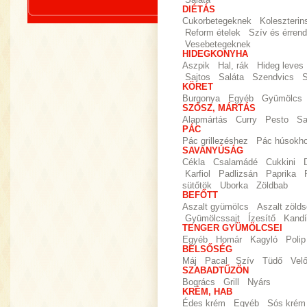
Saláta
DIÉTÁS
Cukorbetegeknek
Koleszteri
Reform ételek
Szív és érrend
Vesebetegeknek
HIDEGKONYHA
Aszpik
Hal, rák
Hideg leves
Sajtos
Saláta
Szendvics
S
KÖRET
Burgonya
Egyéb
Gyümölcs
SZÓSZ, MÁRTÁS
Alapmártás
Curry
Pesto
Sa
PÁC
Pác grillezéshez
Pác húsokh
SAVANYÚSÁG
Cékla
Csalamádé
Cukkini
Karfiol
Padlizsán
Paprika
sütőtök
Uborka
Zöldbab
BEFŐTT
Aszalt gyümölcs
Aszalt zöld
Gyümölcssajt
Ízesítő
Kandí
TENGER GYÜMÖLCSEI
Egyéb
Homár
Kagyló
Polip
BELSŐSÉG
Máj
Pacal
Szív
Tüdő
Vel
SZABADTŰZÖN
Bogrács
Grill
Nyárs
KRÉM, HAB
Édes krém
Egyéb
Sós krém