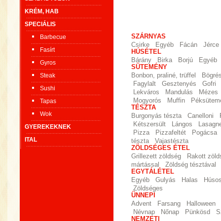
KRÉM, HAB
SPECIÁLIS
SZÁRNYAS
Barbecue
Csirke
Egyéb
Fácán
Jérce
Fasírt
HÚSÉTEL
Bárány
Birka
Borjú
Egyéb
Gyros
SÜTEMÉNY
Steak
Bonbon, praliné, trüffel
Bögré
Fagylalt
Gesztenyés
Gofri
Sushi
Lekváros
Mandulás
Mézes
Mogyorós
Muffin
Péksütem
Tapas
TÉSZTA
Wok
Burgonyás tészta
Canelloni
Kétszersült
Lángos
Lasagn
GYEREKEKNEK
Pizza
Pizzafeltét
Pogácsa
ITAL
tészta
Vajastészta
ZÖLDSÉGES ÉTEL
Grillezett zöldség
Rakott zöld
mártással
Zöldség tésztával
EGYTÁLÉTEL
Egyéb
Gulyás
Halas
Húso
Zöldséges
ÜNNEPI
Advent
Farsang
Halloween
Névnap
Nőnap
Pünkösd
S
NEMZETI