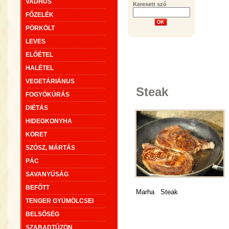
VADHÚS
Keresett szó
FŐZELÉK
PÖRKÖLT
LEVES
ELŐÉTEL
HALÉTEL
VEGETÁRIÁNUS
Steak
FOGYÓKÚRÁS
DIÉTÁS
HIDEGKONYHA
KÖRET
SZÓSZ, MÁRTÁS
PÁC
SAVANYÚSÁG
BEFŐTT
Marha
Steak
TENGER GYÜMÖLCSEI
BELSŐSÉG
SZABADTŰZÖN