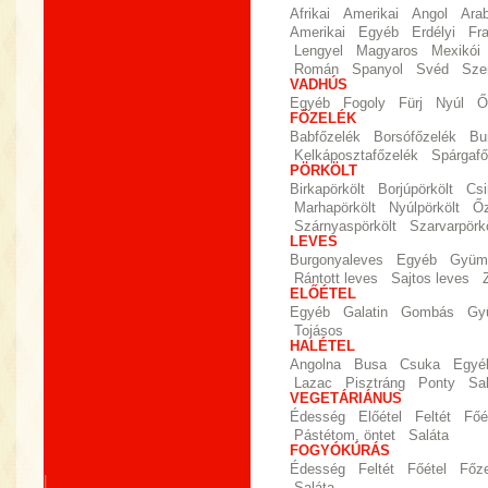
Afrikai
Amerikai
Angol
Ara
Amerikai
Egyéb
Erdélyi
Fr
Lengyel
Magyaros
Mexikói
Román
Spanyol
Svéd
Sze
VADHÚS
Egyéb
Fogoly
Fürj
Nyúl
Ő
FŐZELÉK
Babfőzelék
Borsófőzelék
Bu
Kelkáposztafőzelék
Spárgafő
PÖRKÖLT
Birkapörkölt
Borjúpörkölt
Csi
Marhapörkölt
Nyúlpörkölt
Őz
Szárnyaspörkölt
Szarvarpörkö
LEVES
Burgonyaleves
Egyéb
Gyümö
Rántott leves
Sajtos leves
ELŐÉTEL
Egyéb
Galatin
Gombás
Gy
Tojásos
HALÉTEL
Angolna
Busa
Csuka
Egyé
Lazac
Pisztráng
Ponty
Sa
VEGETÁRIÁNUS
Édesség
Előétel
Feltét
Főé
Pástétom, öntet
Saláta
FOGYÓKÚRÁS
Édesség
Feltét
Főétel
Főz