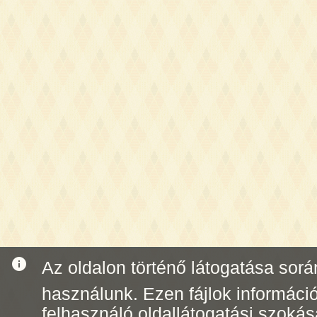
info
Az oldalon történő látogatása során 
használunk. Ezen fájlok informáci
felhasználó oldallátogatási szoká