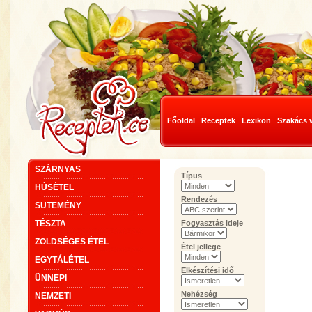
Főoldal
Receptek
Lexikon
Szakács 
SZÁRNYAS
Típus
HÚSÉTEL
Rendezés
SÜTEMÉNY
TÉSZTA
Fogyasztás ideje
ZÖLDSÉGES ÉTEL
Étel jellege
EGYTÁLÉTEL
Elkészítési idő
ÜNNEPI
Nehézség
NEMZETI