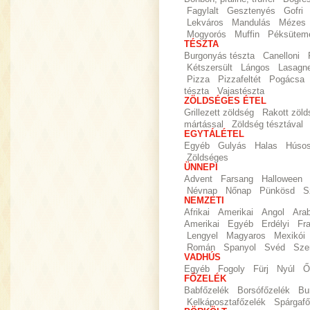
Fagylalt
Gesztenyés
Gofri
Lekváros
Mandulás
Mézes
Mogyorós
Muffin
Péksütem
TÉSZTA
Burgonyás tészta
Canelloni
Kétszersült
Lángos
Lasagn
Pizza
Pizzafeltét
Pogácsa
tészta
Vajastészta
ZÖLDSÉGES ÉTEL
Grillezett zöldség
Rakott zöld
mártással
Zöldség tésztával
EGYTÁLÉTEL
Egyéb
Gulyás
Halas
Húso
Zöldséges
ÜNNEPI
Advent
Farsang
Halloween
Névnap
Nőnap
Pünkösd
S
NEMZETI
Afrikai
Amerikai
Angol
Ara
Amerikai
Egyéb
Erdélyi
Fr
Lengyel
Magyaros
Mexikói
Román
Spanyol
Svéd
Sze
VADHÚS
Egyéb
Fogoly
Fürj
Nyúl
Ő
FŐZELÉK
Babfőzelék
Borsófőzelék
Bu
Kelkáposztafőzelék
Spárgafő