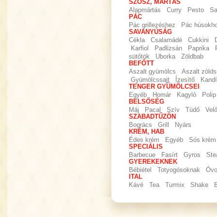
SZÓSZ, MÁRTÁS
Alapmártás
Curry
Pesto
Sa
PÁC
Pác grillezéshez
Pác húsokh
SAVANYÚSÁG
Cékla
Csalamádé
Cukkini
Karfiol
Padlizsán
Paprika
sütőtök
Uborka
Zöldbab
BEFŐTT
Aszalt gyümölcs
Aszalt zöld
Gyümölcssajt
Ízesítő
Kandí
TENGER GYÜMÖLCSEI
Egyéb
Homár
Kagyló
Polip
BELSŐSÉG
Máj
Pacal
Szív
Tüdő
Vel
SZABADTŰZÖN
Bogrács
Grill
Nyárs
KRÉM, HAB
Édes krém
Egyéb
Sós krém
SPECIÁLIS
Barbecue
Fasírt
Gyros
Ste
GYEREKEKNEK
Bébiétel
Totyogósoknak
Óvo
ITAL
Kávé
Tea
Turmix
Shake