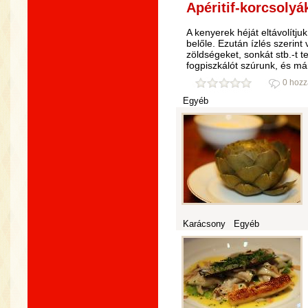
Apéritif-korcsolyá
A kenyerek héját eltávolítju
belőle. Ezután ízlés szerint
zöldségeket, sonkát stb.-t 
fogpiszkálót szúrunk, és már
0 hozz
Egyéb
Karácsony
Egyéb