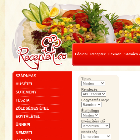
Főoldal
Receptek
Lexikon
Szakács 
SZÁRNYAS
Típus
HÚSÉTEL
Rendezés
SÜTEMÉNY
TÉSZTA
Fogyasztás ideje
ZÖLDSÉGES ÉTEL
Étel jellege
EGYTÁLÉTEL
Elkészítési idő
ÜNNEPI
Nehézség
NEMZETI