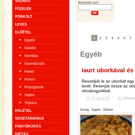
VADHÚS
Keresett szó
FŐZELÉK
PÖRKÖLT
LEVES
ELŐÉTEL
1
2
3
4
5
6
7
Egyéb
Galatin
Egyéb
Gombás
Gyümölcsös
Iaurt uborkával és
Halas
Húsos
Reszeljük le az uborkát egy
levét. Keverjük össze az ubo
Ropogósok
olívabogyókkal.
Sajtos
0 hozz
Tojásos
Görög
Egyéb
Előétel
HALÉTEL
VEGETÁRIÁNUS
FOGYÓKÚRÁS
DIÉTÁS