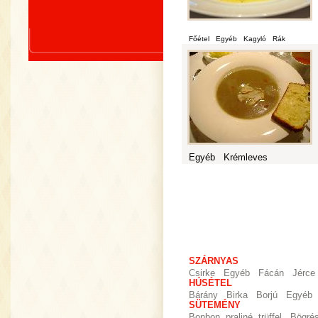
Főétel
Egyéb
Kagyló
Rák
Egyéb
Krémleves
SZÁRNYAS
Csirke
Egyéb
Fácán
Jérce
HÚSÉTEL
Bárány
Birka
Borjú
Egyéb
SÜTEMÉNY
Bonbon, praliné, trüffel
Bögré