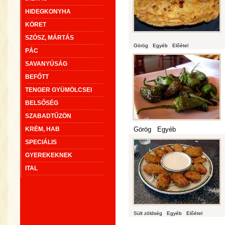
HIDEGKONYHA
KÖRET
SZÓSZ, MÁRTÁS
Görög
Egyéb
Előétel
PÁC
SAVANYÚSÁG
BEFŐTT
TENGER GYÜMÖLCSEI
BELSŐSÉG
SZABADTŰZÖN
KRÉM, HAB
Görög
Egyéb
SPECIÁLIS
GYEREKEKNEK
ITAL
Sült zöldség
Egyéb
Előétel