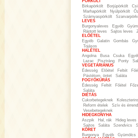
PÖRKÖLT
Birkapörkölt
Borjúpörkölt
Csi
Marhapörkölt
Nyúlpörkölt
Őz
Szárnyaspörkölt
Szarvarpörkö
LEVES
Burgonyaleves
Egyéb
Gyümö
Rántott leves
Sajtos leves
ELŐÉTEL
Egyéb
Galatin
Gombás
Gy
Tojásos
HALÉTEL
Angolna
Busa
Csuka
Egyé
Lazac
Pisztráng
Ponty
Sa
VEGETÁRIÁNUS
Édesség
Előétel
Feltét
Főé
Pástétom, öntet
Saláta
FOGYÓKÚRÁS
Édesség
Feltét
Főétel
Főz
Saláta
DIÉTÁS
Cukorbetegeknek
Koleszteri
Reform ételek
Szív és érrend
Vesebetegeknek
HIDEGKONYHA
Aszpik
Hal, rák
Hideg leves
Sajtos
Saláta
Szendvics
S
KÖRET
Burgonya
Egyéb
Gyümölcs