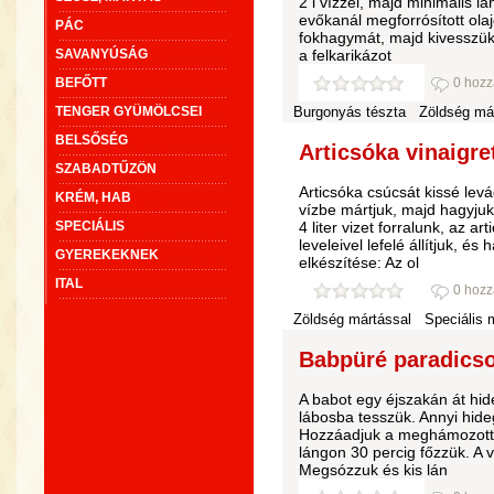
2 l vízzel, majd minimális l
evőkanál megforrósított ola
PÁC
fokhagymát, majd kivesszük
SAVANYÚSÁG
a felkarikázot
BEFŐTT
0 hozz
TENGER GYÜMÖLCSEI
Burgonyás tészta
Zöldség má
BELSŐSÉG
Articsóka vinaigre
SZABADTŰZÖN
Articsóka csúcsát kissé lev
KRÉM, HAB
vízbe mártjuk, majd hagyjuk
SPECIÁLIS
4 liter vizet forralunk, az 
leveleivel lefelé állítjuk, és
GYEREKEKNEK
elkészítése: Az ol
ITAL
0 hozz
Zöldség mártással
Speciális 
Babpüré paradicso
A babot egy éjszakán át hid
lábosba tesszük. Annyi hideg
Hozzáadjuk a meghámozott, v
lángon 30 percig főzzük. A viz
Megsózzuk és kis lán