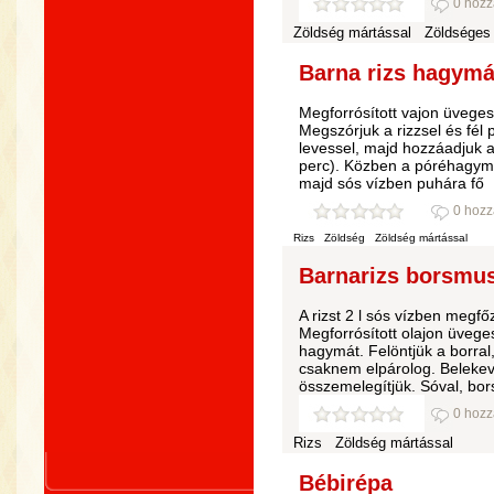
0 hozz
Zöldség mártással
Zöldséges
Barna rizs hagymá
Megforrósított vajon üveges
Megszórjuk a rizzsel és fél p
levessel, majd hozzáadjuk a
perc). Közben a póréhagyma 
majd sós vízben puhára fő
0 hozz
Rizs
Zöldség
Zöldség mártással
Barnarizs borsmust
A rizst 2 l sós vízben megfő
Megforrósított olajon üvege
hagymát. Felöntjük a borra
csaknem elpárolog. Belekeve
összemelegítjük. Sóval, bor
0 hozz
Rizs
Zöldség mártással
Bébirépa