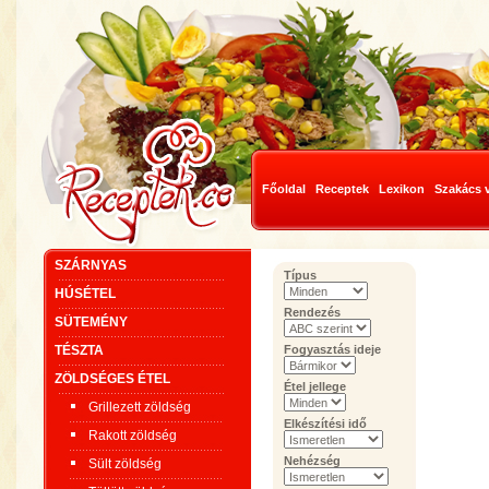
Főoldal
Receptek
Lexikon
Szakács 
SZÁRNYAS
Típus
HÚSÉTEL
Rendezés
SÜTEMÉNY
TÉSZTA
Fogyasztás ideje
ZÖLDSÉGES ÉTEL
Étel jellege
Grillezett zöldség
Elkészítési idő
Rakott zöldség
Nehézség
Sült zöldség