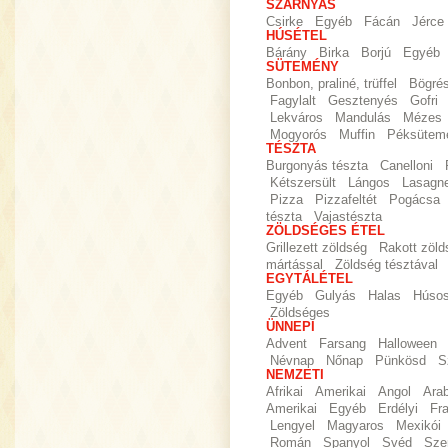
SZÁRNYAS
Csirke
Egyéb
Fácán
Jérce
HÚSÉTEL
Bárány
Birka
Borjú
Egyéb
SÜTEMÉNY
Bonbon, praliné, trüffel
Bögré
Fagylalt
Gesztenyés
Gofri
Lekváros
Mandulás
Mézes
Mogyorós
Muffin
Péksütem
TÉSZTA
Burgonyás tészta
Canelloni
Kétszersült
Lángos
Lasagn
Pizza
Pizzafeltét
Pogácsa
tészta
Vajastészta
ZÖLDSÉGES ÉTEL
Grillezett zöldség
Rakott zöld
mártással
Zöldség tésztával
EGYTÁLÉTEL
Egyéb
Gulyás
Halas
Húso
Zöldséges
ÜNNEPI
Advent
Farsang
Halloween
Névnap
Nőnap
Pünkösd
S
NEMZETI
Afrikai
Amerikai
Angol
Ara
Amerikai
Egyéb
Erdélyi
Fr
Lengyel
Magyaros
Mexikói
Román
Spanyol
Svéd
Sze