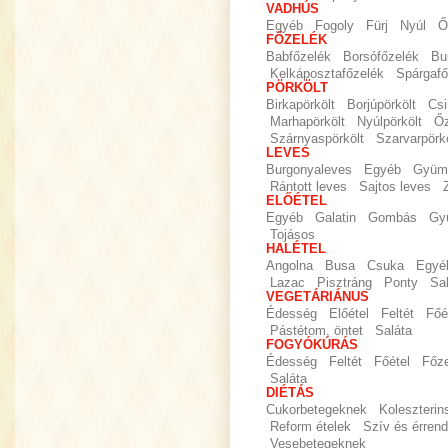
VADHÚS
Egyéb
Fogoly
Fürj
Nyúl
Ő
FŐZELÉK
Babfőzelék
Borsófőzelék
Bu
Kelkáposztafőzelék
Spárgafő
PÖRKÖLT
Birkapörkölt
Borjúpörkölt
Csi
Marhapörkölt
Nyúlpörkölt
Őz
Szárnyaspörkölt
Szarvarpörkö
LEVES
Burgonyaleves
Egyéb
Gyümö
Rántott leves
Sajtos leves
ELŐÉTEL
Egyéb
Galatin
Gombás
Gy
Tojásos
HALÉTEL
Angolna
Busa
Csuka
Egyé
Lazac
Pisztráng
Ponty
Sa
VEGETÁRIÁNUS
Édesség
Előétel
Feltét
Főé
Pástétom, öntet
Saláta
FOGYÓKÚRÁS
Édesség
Feltét
Főétel
Főz
Saláta
DIÉTÁS
Cukorbetegeknek
Koleszteri
Reform ételek
Szív és érrend
Vesebetegeknek