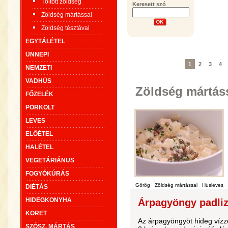
Töltött zöldség
Keresett szó
Zöldség mártással
Zöldség tésztával
EGYTÁLÉTEL
ÜNNEPI
1
2
3
4
NEMZETI
VADHÚS
Zöldség mártás
FŐZELÉK
PÖRKÖLT
LEVES
ELŐÉTEL
HALÉTEL
VEGETÁRIÁNUS
FOGYÓKÚRÁS
Görög
Zöldség mártással
Húsleves
DIÉTÁS
HIDEGKONYHA
Árpagyöngy padliz
KÖRET
Az árpagyöngyöt hideg vízze
SZÓSZ, MÁRTÁS