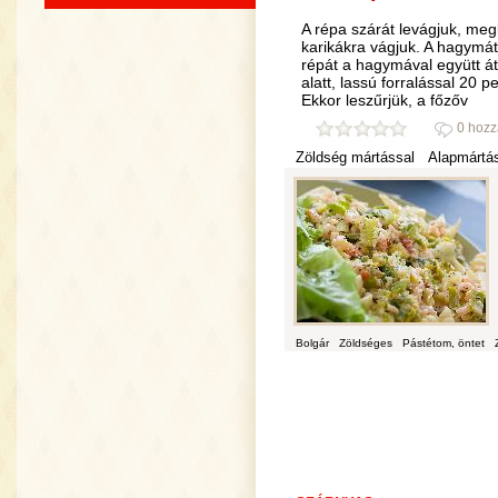
A répa szárát levágjuk, m
karikákra vágjuk. A hagymát 
répát a hagymával együtt átp
alatt, lassú forralással 20
Ekkor leszűrjük, a főzőv
0 hozz
Zöldség mártással
Alapmártá
Bolgár
Zöldséges
Pástétom, öntet