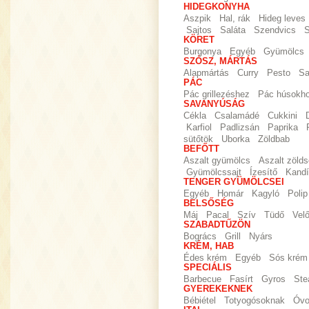
HIDEGKONYHA
Aszpik
Hal, rák
Hideg leves
Sajtos
Saláta
Szendvics
S
KÖRET
Burgonya
Egyéb
Gyümölcs
SZÓSZ, MÁRTÁS
Alapmártás
Curry
Pesto
Sa
PÁC
Pác grillezéshez
Pác húsokh
SAVANYÚSÁG
Cékla
Csalamádé
Cukkini
Karfiol
Padlizsán
Paprika
sütőtök
Uborka
Zöldbab
BEFŐTT
Aszalt gyümölcs
Aszalt zöld
Gyümölcssajt
Ízesítő
Kandí
TENGER GYÜMÖLCSEI
Egyéb
Homár
Kagyló
Polip
BELSŐSÉG
Máj
Pacal
Szív
Tüdő
Vel
SZABADTŰZÖN
Bogrács
Grill
Nyárs
KRÉM, HAB
Édes krém
Egyéb
Sós krém
SPECIÁLIS
Barbecue
Fasírt
Gyros
Ste
GYEREKEKNEK
Bébiétel
Totyogósoknak
Óvo