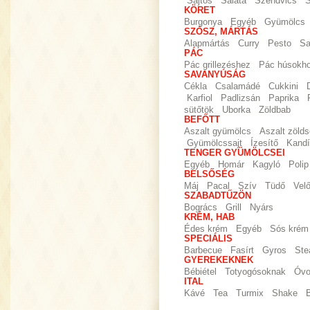
Sajtos
Saláta
Szendvics
S
KÖRET
Burgonya
Egyéb
Gyümölcs
SZÓSZ, MÁRTÁS
Alapmártás
Curry
Pesto
Sa
PÁC
Pác grillezéshez
Pác húsokh
SAVANYÚSÁG
Cékla
Csalamádé
Cukkini
Karfiol
Padlizsán
Paprika
sütőtök
Uborka
Zöldbab
BEFŐTT
Aszalt gyümölcs
Aszalt zöld
Gyümölcssajt
Ízesítő
Kandí
TENGER GYÜMÖLCSEI
Egyéb
Homár
Kagyló
Polip
BELSŐSÉG
Máj
Pacal
Szív
Tüdő
Vel
SZABADTŰZÖN
Bogrács
Grill
Nyárs
KRÉM, HAB
Édes krém
Egyéb
Sós krém
SPECIÁLIS
Barbecue
Fasírt
Gyros
Ste
GYEREKEKNEK
Bébiétel
Totyogósoknak
Óvo
ITAL
Kávé
Tea
Turmix
Shake