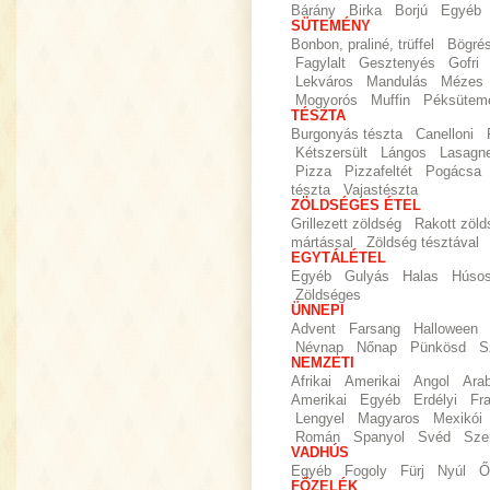
Bárány
Birka
Borjú
Egyéb
SÜTEMÉNY
Bonbon, praliné, trüffel
Bögré
Fagylalt
Gesztenyés
Gofri
Lekváros
Mandulás
Mézes
Mogyorós
Muffin
Péksütem
TÉSZTA
Burgonyás tészta
Canelloni
Kétszersült
Lángos
Lasagn
Pizza
Pizzafeltét
Pogácsa
tészta
Vajastészta
ZÖLDSÉGES ÉTEL
Grillezett zöldség
Rakott zöld
mártással
Zöldség tésztával
EGYTÁLÉTEL
Egyéb
Gulyás
Halas
Húso
Zöldséges
ÜNNEPI
Advent
Farsang
Halloween
Névnap
Nőnap
Pünkösd
S
NEMZETI
Afrikai
Amerikai
Angol
Ara
Amerikai
Egyéb
Erdélyi
Fr
Lengyel
Magyaros
Mexikói
Román
Spanyol
Svéd
Sze
VADHÚS
Egyéb
Fogoly
Fürj
Nyúl
Ő
FŐZELÉK