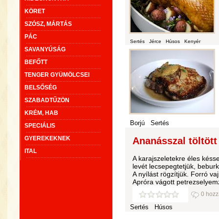
KÖRET
SZÓSZ, MÁRTÁS
PÁC
Sertés
Jérce
Húsos
Kenyér
SAVANYÚSÁG
BEFŐTT
TENGER GYÜMÖLCSEI
BELSŐSÉG
SZABADTŰZÖN
KRÉM, HAB
Borjú
Sertés
SPECIÁLIS
GYEREKEKNEK
Ananásszal töltött 
ITAL
A karajszeletekre éles késs
levét lecsepegtetjük, bebur
A nyílást rögzítjük. Forró v
Apróra vágott petrezselyemz
0 hozz
Sertés
Húsos