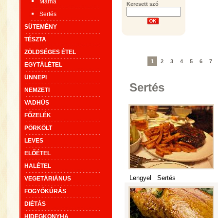
Marha
Keresett szó
Sertés
SÜTEMÉNY
TÉSZTA
ZÖLDSÉGES ÉTEL
1
2
3
4
5
6
7
EGYTÁLÉTEL
ÜNNEPI
Sertés
NEMZETI
VADHÚS
FŐZELÉK
PÖRKÖLT
LEVES
ELŐÉTEL
HALÉTEL
Lengyel
Sertés
VEGETÁRIÁNUS
FOGYÓKÚRÁS
DIÉTÁS
HIDEGKONYHA