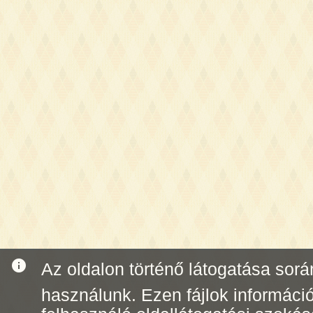
info
Az oldalon történő látogatása során 
használunk. Ezen fájlok informáci