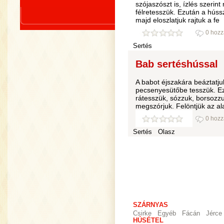
szójaszószt is, ízlés szeri
félretesszük. Ezután a hússz
majd eloszlatjuk rajtuk a fe
0 hozz
Sertés
Bab sertéshússal
A babot éjszakára beáztatj
pecsenyesütőbe tesszük. Ez
rátesszük, sózzuk, borsozzu
megszórjuk. Felöntjük az ala
0 hozz
Sertés
Olasz
SZÁRNYAS
Csirke
Egyéb
Fácán
Jérce
HÚSÉTEL