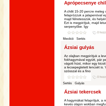
Aprópecsenye chil
A chilit 15-20 percre meleg
felaprózzuk a jalapenóval eg
majd félretesszük, és helyér
Ezt is megpirítjuk, majd let
serpenyőbe. Így
0 hozz
Mexikói
Sertés
Ázsiai gulyás
Az olajban megpirítjuk a le
fokhagymával együtt, pár p
vágott húst, mikor egy kicsit
a lecsepegtetett lencsét is.
szósszal és a fino
0 hozz
Sertés
Gulyás
Ázsiai tekercsek
A hagymákat felaprítjuk, a r
kevés olajon wokban megfut