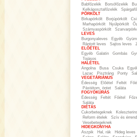
Babfőzelék
Borsófőzelék
Bu
Kelkáposztafőzelék
Spárgafő
PÖRKÖLT
Birkapörkölt
Borjúpörkölt
Csi
Marhapörkölt
Nyúlpörkölt
Őz
Szárnyaspörkölt
Szarvarpörkö
LEVES
Burgonyaleves
Egyéb
Gyümö
Rántott leves
Sajtos leves
ELŐÉTEL
Egyéb
Galatin
Gombás
Gy
Tojásos
HALÉTEL
Angolna
Busa
Csuka
Egyé
Lazac
Pisztráng
Ponty
Sa
VEGETÁRIÁNUS
Édesség
Előétel
Feltét
Főé
Pástétom, öntet
Saláta
FOGYÓKÚRÁS
Édesség
Feltét
Főétel
Főz
Saláta
DIÉTÁS
Cukorbetegeknek
Koleszteri
Reform ételek
Szív és érrend
Vesebetegeknek
HIDEGKONYHA
Aszpik
Hal, rák
Hideg leves