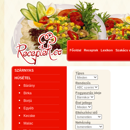
Főoldal
Receptek
Lexikon
Szakács 
SZÁRNYAS
Típus
HÚSÉTEL
Rendezés
Bárány
Birka
Fogyasztás ideje
Borjú
Étel jellege
Egyéb
Elkészítési idő
Kecske
Nehézség
Malac