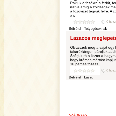
Rakjuk a fazékra a fedőt, fo
illetve amíg a zöldségek me
a főzővizet tegyük félre. A z
a p
0 hozz
Bébiétel
Totyogósoknak
Lazacos meglepet
Olvasszuk meg a vajat egy k
takaréklángon pároljuk addi
Szórjuk rá a lisztet a hagymá
hogy krémes mártást kapju
10 perces főzéss
0 hozz
Bébiétel
Lazac
SZÁRNYAS