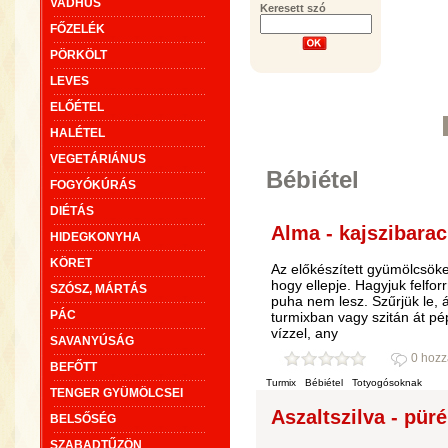
VADHÚS
Keresett szó
FŐZELÉK
PÖRKÖLT
LEVES
ELŐÉTEL
HALÉTEL
VEGETÁRIÁNUS
Bébiétel
FOGYÓKÚRÁS
DIÉTÁS
Alma - kajszibarac
HIDEGKONYHA
KÖRET
Az előkészített gyümölcsöke
hogy ellepje. Hagyjuk felfor
SZÓSZ, MÁRTÁS
puha nem lesz. Szűrjük le, 
PÁC
turmixban vagy szitán át pép
vízzel, any
SAVANYÚSÁG
0 hozz
BEFŐTT
Turmix
Bébiétel
Totyogósoknak
TENGER GYÜMÖLCSEI
Aszaltszilva - püré 
BELSŐSÉG
SZABADTŰZÖN