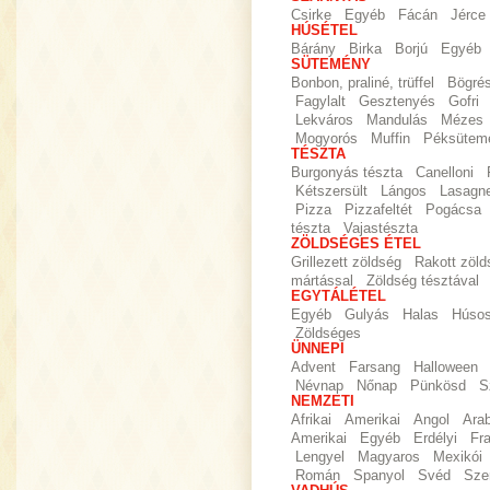
Csirke
Egyéb
Fácán
Jérce
HÚSÉTEL
Bárány
Birka
Borjú
Egyéb
SÜTEMÉNY
Bonbon, praliné, trüffel
Bögré
Fagylalt
Gesztenyés
Gofri
Lekváros
Mandulás
Mézes
Mogyorós
Muffin
Péksütem
TÉSZTA
Burgonyás tészta
Canelloni
Kétszersült
Lángos
Lasagn
Pizza
Pizzafeltét
Pogácsa
tészta
Vajastészta
ZÖLDSÉGES ÉTEL
Grillezett zöldség
Rakott zöld
mártással
Zöldség tésztával
EGYTÁLÉTEL
Egyéb
Gulyás
Halas
Húso
Zöldséges
ÜNNEPI
Advent
Farsang
Halloween
Névnap
Nőnap
Pünkösd
S
NEMZETI
Afrikai
Amerikai
Angol
Ara
Amerikai
Egyéb
Erdélyi
Fr
Lengyel
Magyaros
Mexikói
Román
Spanyol
Svéd
Sze