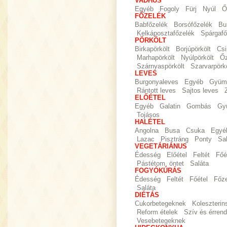
VADHÚS
Egyéb
Fogoly
Fürj
Nyúl
Ő
FŐZELÉK
Babfőzelék
Borsófőzelék
Bu
Kelkáposztafőzelék
Spárgafő
PÖRKÖLT
Birkapörkölt
Borjúpörkölt
Csi
Marhapörkölt
Nyúlpörkölt
Őz
Szárnyaspörkölt
Szarvarpörkö
LEVES
Burgonyaleves
Egyéb
Gyümö
Rántott leves
Sajtos leves
ELŐÉTEL
Egyéb
Galatin
Gombás
Gy
Tojásos
HALÉTEL
Angolna
Busa
Csuka
Egyé
Lazac
Pisztráng
Ponty
Sa
VEGETÁRIÁNUS
Édesség
Előétel
Feltét
Főé
Pástétom, öntet
Saláta
FOGYÓKÚRÁS
Édesség
Feltét
Főétel
Főz
Saláta
DIÉTÁS
Cukorbetegeknek
Koleszteri
Reform ételek
Szív és érrend
Vesebetegeknek