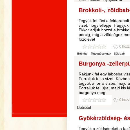
Turmix
Bébiétel
Totyogósoknak
Brokkoli-, zöldbab
Tegyük fel főni a feldarabo
vizet, hogy ellepje. Hagyjuk 
Ekkor adjuk hozzá a brokkol
percig, míg a zöldségek me
főzőlevet
0 hozz
Bébiétel
Totyogósoknak
Zöldbab
Burgonya -zellerpü
Rakjunk fel egy lábosba vize
Forraljuk fel a vizet. Közben 
tegyük a forró vízbe, majd a
Forraljuk fel újra, majd kis
burgonya meg
0 hozz
Bébiétel
Gyökérzöldség- és
Tegyük a zöldségeket a fazé