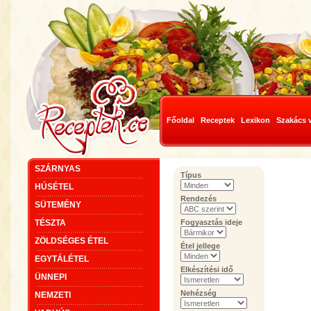
Főoldal
Receptek
Lexikon
Szakács 
SZÁRNYAS
Típus
HÚSÉTEL
Rendezés
SÜTEMÉNY
TÉSZTA
Fogyasztás ideje
ZÖLDSÉGES ÉTEL
Étel jellege
EGYTÁLÉTEL
Elkészítési idő
ÜNNEPI
Nehézség
NEMZETI