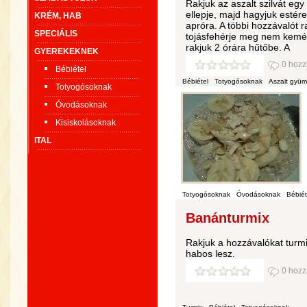
Rakjuk az aszalt szilvát egy 
ellepje, majd hagyjuk estér
KRÉM, HAB
apróra. A többi hozzávalót r
SPECIÁLIS
tojásfehérje meg nem kemény
rakjuk 2 órára hűtőbe. A
GYEREKEKNEK
0 hozz
Bébiétel
Bébiétel
Totyogósoknak
Aszalt gyüm
Totyogósoknak
Óvodásoknak
Kisiskolásoknak
ITAL
Totyogósoknak
Óvodásoknak
Bébiét
Banánturmix
Rakjuk a hozzávalókat tur
habos lesz.
0 hozz