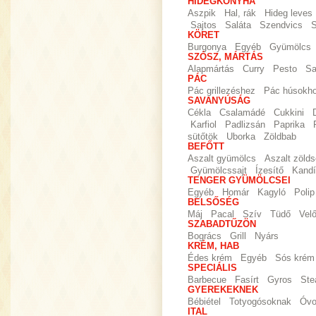
HIDEGKONYHA
Aszpik
Hal, rák
Hideg leves
Sajtos
Saláta
Szendvics
S
KÖRET
Burgonya
Egyéb
Gyümölcs
SZÓSZ, MÁRTÁS
Alapmártás
Curry
Pesto
Sa
PÁC
Pác grillezéshez
Pác húsokh
SAVANYÚSÁG
Cékla
Csalamádé
Cukkini
Karfiol
Padlizsán
Paprika
sütőtök
Uborka
Zöldbab
BEFŐTT
Aszalt gyümölcs
Aszalt zöld
Gyümölcssajt
Ízesítő
Kandí
TENGER GYÜMÖLCSEI
Egyéb
Homár
Kagyló
Polip
BELSŐSÉG
Máj
Pacal
Szív
Tüdő
Vel
SZABADTŰZÖN
Bogrács
Grill
Nyárs
KRÉM, HAB
Édes krém
Egyéb
Sós krém
SPECIÁLIS
Barbecue
Fasírt
Gyros
Ste
GYEREKEKNEK
Bébiétel
Totyogósoknak
Óvo
ITAL