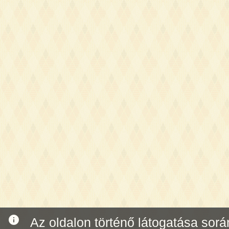
info
Az oldalon történő látogatása során 