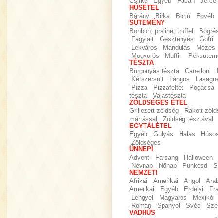
Csirke
Egyéb
Fácán
Jérce
HÚSÉTEL
Bárány
Birka
Borjú
Egyéb
SÜTEMÉNY
Bonbon, praliné, trüffel
Bögré
Fagylalt
Gesztenyés
Gofri
Lekváros
Mandulás
Mézes
Mogyorós
Muffin
Péksütem
TÉSZTA
Burgonyás tészta
Canelloni
Kétszersült
Lángos
Lasagn
Pizza
Pizzafeltét
Pogácsa
tészta
Vajastészta
ZÖLDSÉGES ÉTEL
Grillezett zöldség
Rakott zöld
mártással
Zöldség tésztával
EGYTÁLÉTEL
Egyéb
Gulyás
Halas
Húso
Zöldséges
ÜNNEPI
Advent
Farsang
Halloween
Névnap
Nőnap
Pünkösd
S
NEMZETI
Afrikai
Amerikai
Angol
Ara
Amerikai
Egyéb
Erdélyi
Fr
Lengyel
Magyaros
Mexikói
Román
Spanyol
Svéd
Sze
VADHÚS