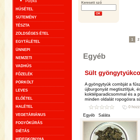
Pulyka
Keresett szó
HÚSÉTEL
SÜTEMÉNY
TÉSZTA
ZÖLDSÉGES ÉTEL
1
2
EGYTÁLÉTEL
ÜNNEPI
Egyéb
NEMZETI
VADHÚS
Sült gyöngytyúkcom
FŐZELÉK
PÖRKÖLT
A gyöngytyúk combját a fűsz
újburgonyát megtisztítjuk, é
LEVES
koktélparadicsommal és a p
ELŐÉTEL
minden oldalát ropogósra sü
HALÉTEL
0 hozz
VEGETÁRIÁNUS
Egyéb
Saláta
FOGYÓKÚRÁS
DIÉTÁS
HIDEGKONYHA