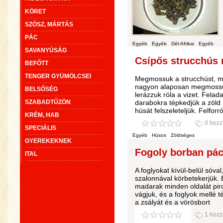
KÖRET
SZÓSZ, MÁRTÁS
PÁC
Egyéb
Egyéb
Dél-Afrikai
Egyéb
SAVANYÚSÁG
Csípős strucchús 
BEFŐTT
TENGER GYÜMÖLCSEI
Megmossuk a strucchúst, me
nagyon alaposan megmossuk
BELSŐSÉG
lerázzuk róla a vizet. Felad
SZABADTŰZÖN
darabokra tépkedjük a zöld
húsát felszeleteljük. Felforró
KRÉM, HAB
0 hozz
SPECIÁLIS
Egyéb
Húsos
Zöldséges
GYEREKEKNEK
Fogoly borban páco
ITAL
A foglyokat kívül-belül sóva
szalonnával körbetekerjük. Eg
madarak minden oldalát pir
vágjuk, és a foglyok mellé 
a zsályát és a vörösbort
1 hozz