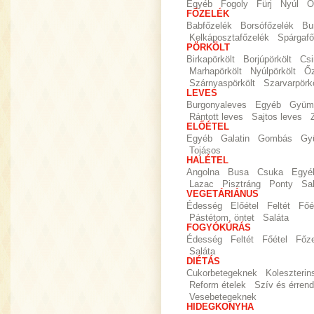
Egyéb
Fogoly
Fürj
Nyúl
Ő
FŐZELÉK
Babfőzelék
Borsófőzelék
Bu
Kelkáposztafőzelék
Spárgafő
PÖRKÖLT
Birkapörkölt
Borjúpörkölt
Csi
Marhapörkölt
Nyúlpörkölt
Őz
Szárnyaspörkölt
Szarvarpörkö
LEVES
Burgonyaleves
Egyéb
Gyümö
Rántott leves
Sajtos leves
ELŐÉTEL
Egyéb
Galatin
Gombás
Gy
Tojásos
HALÉTEL
Angolna
Busa
Csuka
Egyé
Lazac
Pisztráng
Ponty
Sa
VEGETÁRIÁNUS
Édesség
Előétel
Feltét
Főé
Pástétom, öntet
Saláta
FOGYÓKÚRÁS
Édesség
Feltét
Főétel
Főz
Saláta
DIÉTÁS
Cukorbetegeknek
Koleszteri
Reform ételek
Szív és érrend
Vesebetegeknek
HIDEGKONYHA