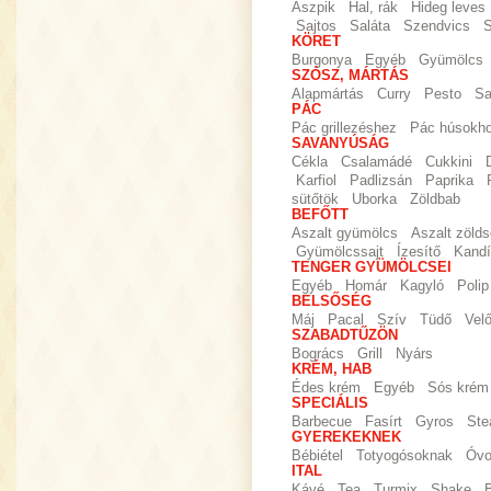
Aszpik
Hal, rák
Hideg leves
Sajtos
Saláta
Szendvics
S
KÖRET
Burgonya
Egyéb
Gyümölcs
SZÓSZ, MÁRTÁS
Alapmártás
Curry
Pesto
Sa
PÁC
Pác grillezéshez
Pác húsokh
SAVANYÚSÁG
Cékla
Csalamádé
Cukkini
Karfiol
Padlizsán
Paprika
sütőtök
Uborka
Zöldbab
BEFŐTT
Aszalt gyümölcs
Aszalt zöld
Gyümölcssajt
Ízesítő
Kandí
TENGER GYÜMÖLCSEI
Egyéb
Homár
Kagyló
Polip
BELSŐSÉG
Máj
Pacal
Szív
Tüdő
Vel
SZABADTŰZÖN
Bogrács
Grill
Nyárs
KRÉM, HAB
Édes krém
Egyéb
Sós krém
SPECIÁLIS
Barbecue
Fasírt
Gyros
Ste
GYEREKEKNEK
Bébiétel
Totyogósoknak
Óvo
ITAL
Kávé
Tea
Turmix
Shake