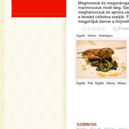
Megmossuk és megszárogatj
marinírozzuk rövid ideg, Ge
meghámozzuk és apróra vágj
a leveleit csíkokra szeljük. 
megpirítjuk benne a fürjmel
0 hozz
Egyéb
Húsos
Zöldséges
Egyéb
Fürj
Egyéb
Húsos
Húsos
SZÁRNYAS