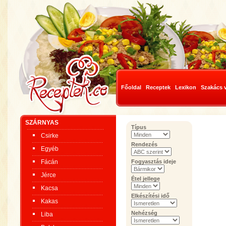
Főoldal
Receptek
Lexikon
Szakács 
SZÁRNYAS
Típus
Csirke
Rendezés
Egyéb
Fácán
Fogyasztás ideje
Jérce
Étel jellege
Kacsa
Elkészítési idő
Kakas
Nehézség
Liba