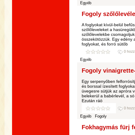
Egyéb
Fogoly szőlőlevéle
A foglyokat kívül-belül befű
szőlőleveleket a hasüregük
szőlőlevelekbe csomagoljuk,
összekötözzük. Egy edény al
foglyokat, és forró sütőb
0 hozz
Egyéb
Fogoly vinaigrette-
Egy serpenyőben felforrósítj
és borssal ízesített foglyo
üvegesre sütjük az apróra v
belekerül a babérlevél, a só
Ezután ráö
0 hozz
Egyéb
Fogoly
Fokhagymás fürj f