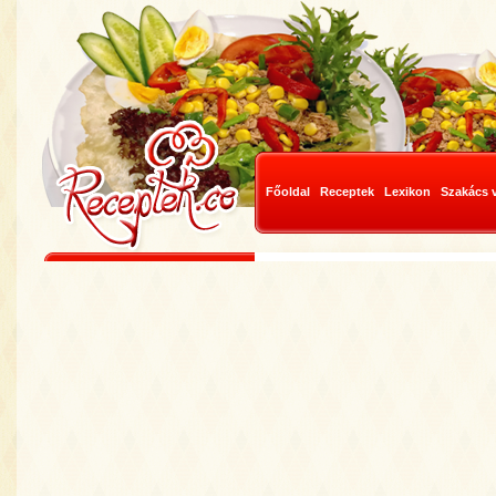
Főoldal
Receptek
Lexikon
Szakács 