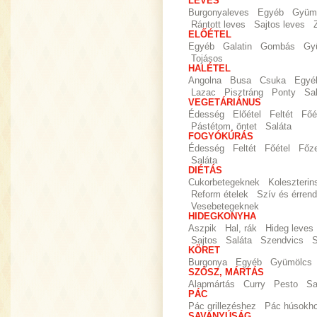
LEVES
Burgonyaleves
Egyéb
Gyümö
Rántott leves
Sajtos leves
ELŐÉTEL
Egyéb
Galatin
Gombás
Gy
Tojásos
HALÉTEL
Angolna
Busa
Csuka
Egyé
Lazac
Pisztráng
Ponty
Sa
VEGETÁRIÁNUS
Édesség
Előétel
Feltét
Főé
Pástétom, öntet
Saláta
FOGYÓKÚRÁS
Édesség
Feltét
Főétel
Főz
Saláta
DIÉTÁS
Cukorbetegeknek
Koleszteri
Reform ételek
Szív és érrend
Vesebetegeknek
HIDEGKONYHA
Aszpik
Hal, rák
Hideg leves
Sajtos
Saláta
Szendvics
S
KÖRET
Burgonya
Egyéb
Gyümölcs
SZÓSZ, MÁRTÁS
Alapmártás
Curry
Pesto
Sa
PÁC
Pác grillezéshez
Pác húsokh
SAVANYÚSÁG