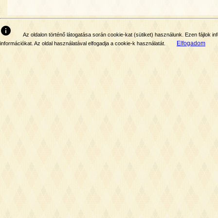
info
Az oldalon történő látogatása során cookie-kat (sütiket) használunk. Ezen fájlok
Elfogadom
információkat. Az oldal használatával elfogadja a cookie-k használatát.