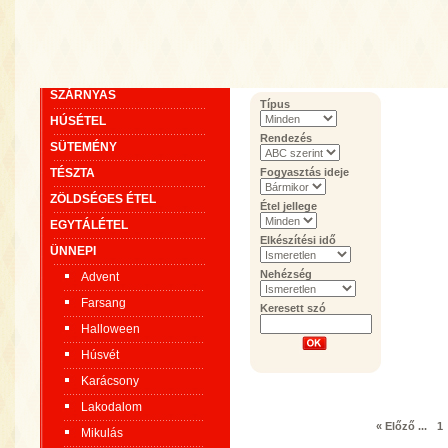
SZÁRNYAS
Típus
HÚSÉTEL
Rendezés
SÜTEMÉNY
TÉSZTA
Fogyasztás ideje
ZÖLDSÉGES ÉTEL
Étel jellege
EGYTÁLÉTEL
Elkészítési idő
ÜNNEPI
Nehézség
Advent
Farsang
Keresett szó
Halloween
Húsvét
Karácsony
Lakodalom
« Előző
...
1
Mikulás