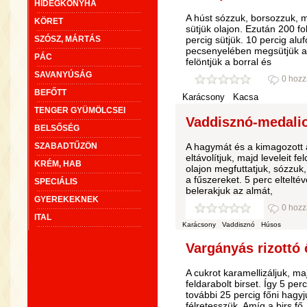
HIDEGKONYHA
A húst sózzuk, borsozzuk, m
KÖRET
sütjük olajon. Ezután 200 f
SZÓSZ, MÁRTÁS
percig sütjük. 10 percig alu
pecsenyelében megsütjük a 
PÁC
felöntjük a borral és
SAVANYÚSÁG
0 hozz
BEFŐTT
Karácsony
Kacsa
TENGER GYÜMÖLCSEI
Vaddisznó-medalio
BELSŐSÉG
SZABADTŰZÖN
A hagymát és a kimagozott a
eltávolítjuk, majd leveleit 
KRÉM, HAB
olajon megfuttatjuk, sózzuk
a fűszereket. 5 perc elteltév
SPECIÁLIS
belerakjuk az almát,
GYEREKEKNEK
0 hozz
ITAL
Karácsony
Vaddisznó
Húsos
Vargányás rizottó ő
A cukrot karamellizáljuk, ma
feldarabolt birset. Így 5 per
további 25 percig főni hagy
félretesszük. Amíg a birs fő