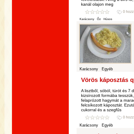
kanál olajon meg
0 hozz
Karácsony
Őz
Húsos
Karácsony
Egyéb
Vörös káposztás qu
A lisztből, sóból, túrót és 7
kizsírozott formába tesszük,
felaprózott hagymát a mara
felcsíkozott káposztát. Ezutá
cukorral és a szegfűs
0 hozz
Karácsony
Egyéb