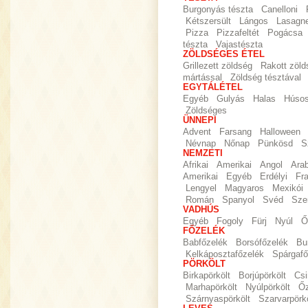
Burgonyás tészta
Canelloni
Kétszersült
Lángos
Lasagn
Pizza
Pizzafeltét
Pogácsa
tészta
Vajastészta
ZÖLDSÉGES ÉTEL
Grillezett zöldség
Rakott zöld
mártással
Zöldség tésztával
EGYTÁLÉTEL
Egyéb
Gulyás
Halas
Húso
Zöldséges
ÜNNEPI
Advent
Farsang
Halloween
Névnap
Nőnap
Pünkösd
S
NEMZETI
Afrikai
Amerikai
Angol
Ara
Amerikai
Egyéb
Erdélyi
Fr
Lengyel
Magyaros
Mexikói
Román
Spanyol
Svéd
Sze
VADHÚS
Egyéb
Fogoly
Fürj
Nyúl
Ő
FŐZELÉK
Babfőzelék
Borsófőzelék
Bu
Kelkáposztafőzelék
Spárgafő
PÖRKÖLT
Birkapörkölt
Borjúpörkölt
Csi
Marhapörkölt
Nyúlpörkölt
Őz
Szárnyaspörkölt
Szarvarpörkö