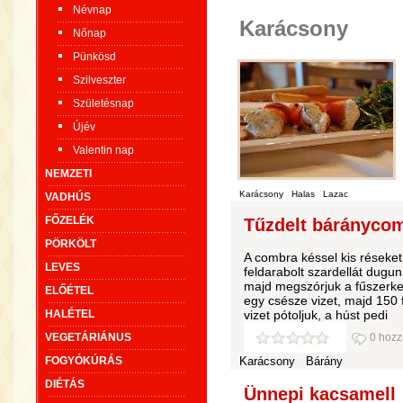
Névnap
Karácsony
Nőnap
Pünkösd
Szilveszter
Születésnap
Újév
Valentin nap
NEMZETI
Karácsony
Halas
Lazac
VADHÚS
FŐZELÉK
Tűzdelt bárányco
PÖRKÖLT
A combra késsel kis réseke
LEVES
feldarabolt szardellát dugu
majd megszórjuk a fűszerkev
ELŐÉTEL
egy csésze vizet, majd 150 
HALÉTEL
vizet pótoljuk, a húst pedi
VEGETÁRIÁNUS
0 hozz
FOGYÓKÚRÁS
Karácsony
Bárány
DIÉTÁS
Ünnepi kacsamell