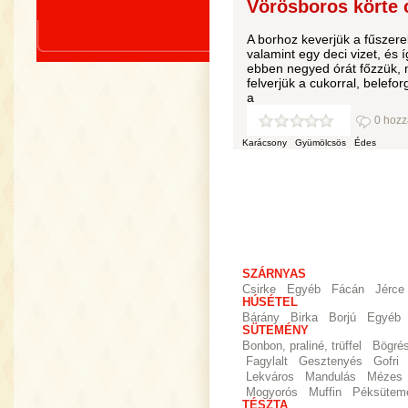
Vörösboros körte 
A borhoz keverjük a fűszerek
valamint egy deci vizet, és í
ebben negyed órát főzzük, m
felverjük a cukorral, beleforg
a
0 hozz
Karácsony
Gyümölcsös
Édes
SZÁRNYAS
Csirke
Egyéb
Fácán
Jérce
HÚSÉTEL
Bárány
Birka
Borjú
Egyéb
SÜTEMÉNY
Bonbon, praliné, trüffel
Bögré
Fagylalt
Gesztenyés
Gofri
Lekváros
Mandulás
Mézes
Mogyorós
Muffin
Péksütem
TÉSZTA