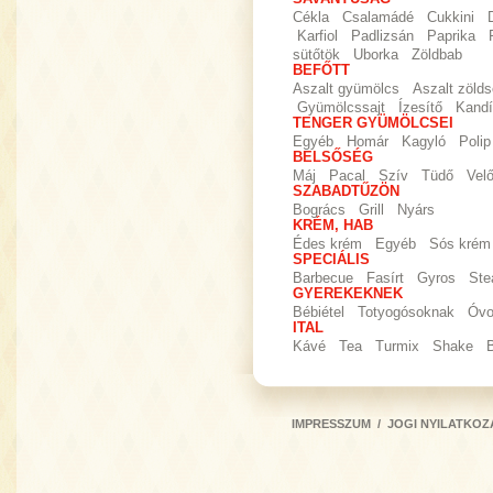
Cékla
Csalamádé
Cukkini
Karfiol
Padlizsán
Paprika
sütőtök
Uborka
Zöldbab
BEFŐTT
Aszalt gyümölcs
Aszalt zöld
Gyümölcssajt
Ízesítő
Kandí
TENGER GYÜMÖLCSEI
Egyéb
Homár
Kagyló
Polip
BELSŐSÉG
Máj
Pacal
Szív
Tüdő
Vel
SZABADTŰZÖN
Bogrács
Grill
Nyárs
KRÉM, HAB
Édes krém
Egyéb
Sós krém
SPECIÁLIS
Barbecue
Fasírt
Gyros
Ste
GYEREKEKNEK
Bébiétel
Totyogósoknak
Óvo
ITAL
Kávé
Tea
Turmix
Shake
IMPRESSZUM
/
JOGI NYILATKOZ