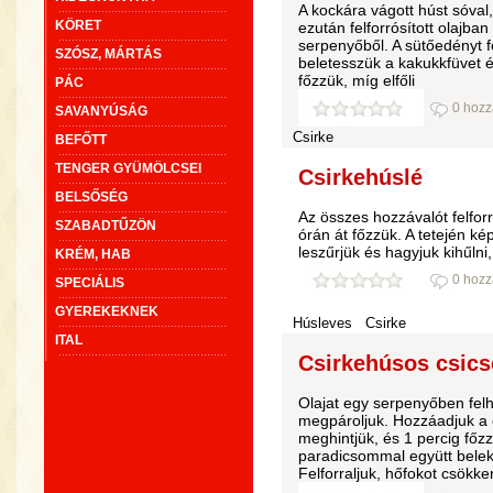
A kockára vágott húst sóval, 
KÖRET
ezután felforrósított olajba
serpenyőből. A sütőedényt f
SZÓSZ, MÁRTÁS
beletesszük a kakukkfüvet é
főzzük, míg elfőli
PÁC
0 hozz
SAVANYÚSÁG
Csirke
BEFŐTT
TENGER GYÜMÖLCSEI
Csirkehúslé
BELSŐSÉG
Az összes hozzávalót felfor
SZABADTŰZÖN
órán át főzzük. A tetején ké
leszűrjük és hagyjuk kihűlni,
KRÉM, HAB
0 hozz
SPECIÁLIS
GYEREKEKNEK
Húsleves
Csirke
ITAL
Csirkehúsos csicse
Olajat egy serpenyőben fel
megpároljuk. Hozzáadjuk a 
meghintjük, és 1 percig főzz
paradicsommal együtt beleke
Felforraljuk, hőfokot csökke