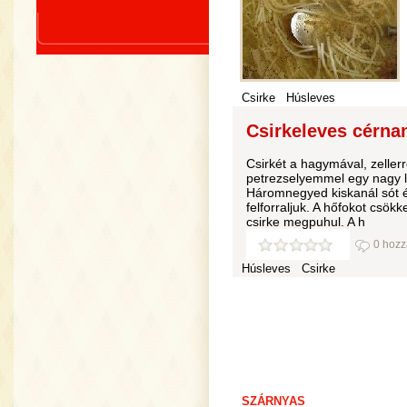
Csirke
Húsleves
Csirkeleves cérnam
Csirkét a hagymával, zellerr
petrezselyemmel egy nagy lá
Háromnegyed kiskanál sót é
felforraljuk. A hőfokot csökk
csirke megpuhul. A h
0 hozz
Húsleves
Csirke
SZÁRNYAS