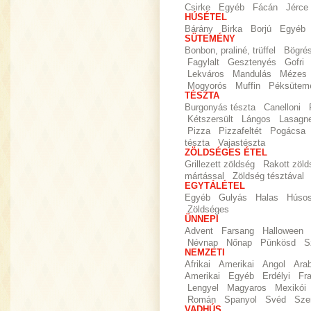
Csirke
Egyéb
Fácán
Jérce
HÚSÉTEL
Bárány
Birka
Borjú
Egyéb
SÜTEMÉNY
Bonbon, praliné, trüffel
Bögré
Fagylalt
Gesztenyés
Gofri
Lekváros
Mandulás
Mézes
Mogyorós
Muffin
Péksütem
TÉSZTA
Burgonyás tészta
Canelloni
Kétszersült
Lángos
Lasagn
Pizza
Pizzafeltét
Pogácsa
tészta
Vajastészta
ZÖLDSÉGES ÉTEL
Grillezett zöldség
Rakott zöld
mártással
Zöldség tésztával
EGYTÁLÉTEL
Egyéb
Gulyás
Halas
Húso
Zöldséges
ÜNNEPI
Advent
Farsang
Halloween
Névnap
Nőnap
Pünkösd
S
NEMZETI
Afrikai
Amerikai
Angol
Ara
Amerikai
Egyéb
Erdélyi
Fr
Lengyel
Magyaros
Mexikói
Román
Spanyol
Svéd
Sze
VADHÚS