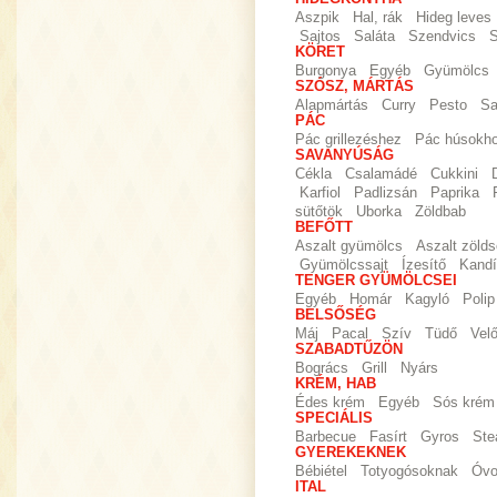
Aszpik
Hal, rák
Hideg leves
Sajtos
Saláta
Szendvics
S
KÖRET
Burgonya
Egyéb
Gyümölcs
SZÓSZ, MÁRTÁS
Alapmártás
Curry
Pesto
Sa
PÁC
Pác grillezéshez
Pác húsokh
SAVANYÚSÁG
Cékla
Csalamádé
Cukkini
Karfiol
Padlizsán
Paprika
sütőtök
Uborka
Zöldbab
BEFŐTT
Aszalt gyümölcs
Aszalt zöld
Gyümölcssajt
Ízesítő
Kandí
TENGER GYÜMÖLCSEI
Egyéb
Homár
Kagyló
Polip
BELSŐSÉG
Máj
Pacal
Szív
Tüdő
Vel
SZABADTŰZÖN
Bogrács
Grill
Nyárs
KRÉM, HAB
Édes krém
Egyéb
Sós krém
SPECIÁLIS
Barbecue
Fasírt
Gyros
Ste
GYEREKEKNEK
Bébiétel
Totyogósoknak
Óvo
ITAL