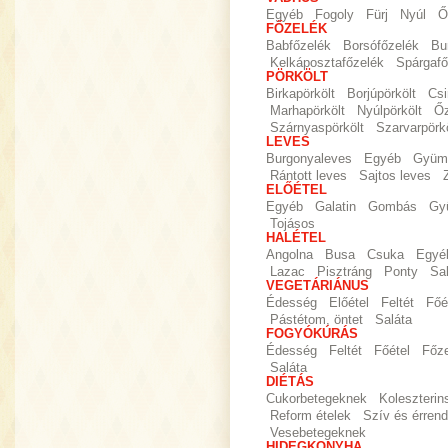
Egyéb
Fogoly
Fürj
Nyúl
Ő
FŐZELÉK
Babfőzelék
Borsófőzelék
Bu
Kelkáposztafőzelék
Spárgafő
PÖRKÖLT
Birkapörkölt
Borjúpörkölt
Csi
Marhapörkölt
Nyúlpörkölt
Őz
Szárnyaspörkölt
Szarvarpörkö
LEVES
Burgonyaleves
Egyéb
Gyümö
Rántott leves
Sajtos leves
ELŐÉTEL
Egyéb
Galatin
Gombás
Gy
Tojásos
HALÉTEL
Angolna
Busa
Csuka
Egyé
Lazac
Pisztráng
Ponty
Sa
VEGETÁRIÁNUS
Édesség
Előétel
Feltét
Főé
Pástétom, öntet
Saláta
FOGYÓKÚRÁS
Édesség
Feltét
Főétel
Főz
Saláta
DIÉTÁS
Cukorbetegeknek
Koleszteri
Reform ételek
Szív és érrend
Vesebetegeknek
HIDEGKONYHA