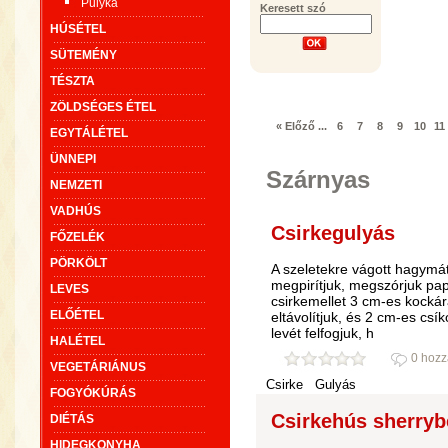
Pulyka
Keresett szó
HÚSÉTEL
SÜTEMÉNY
TÉSZTA
ZÖLDSÉGES ÉTEL
« Előző
...
6
7
8
9
10
11
EGYTÁLÉTEL
ÜNNEPI
Szárnyas
NEMZETI
VADHÚS
Csirkegulyás
FŐZELÉK
PÖRKÖLT
A szeletekre vágott hagymát 
megpirítjuk, megszórjuk papr
LEVES
csirkemellet 3 cm-es kockára
ELŐÉTEL
eltávolítjuk, és 2 cm-es csí
levét felfogjuk, h
HALÉTEL
0 hozz
VEGETÁRIÁNUS
Csirke
Gulyás
FOGYÓKÚRÁS
Csirkehús sherry
DIÉTÁS
HIDEGKONYHA