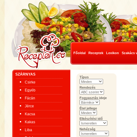
Főoldal
Receptek
Lexikon
Szakács 
SZÁRNYAS
Típus
Csirke
Rendezés
Egyéb
Fácán
Fogyasztás ideje
Jérce
Étel jellege
Kacsa
Elkészítési idő
Kakas
Nehézség
Liba