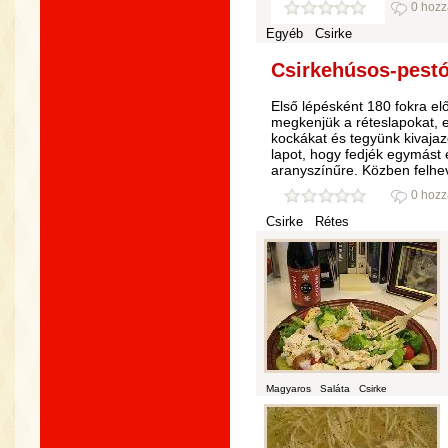
0 hozz
Egyéb
Csirke
Csirkehúsos-pestó
Első lépésként 180 fokra elő
megkenjük a réteslapokat, 
kockákat és tegyünk kivaja
lapot, hogy fedjék egymást
aranyszínűre. Közben felhe
0 hozz
Csirke
Rétes
Magyaros
Saláta
Csirke