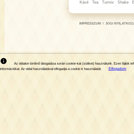
Kávé
Tea
Turmix
Shake
IMPRESSZUM
/
JOGI NYILATKOZ
info
Az oldalon történő látogatása során cookie-kat (sütiket) használunk. Ezen fájlok
Elfogadom
információkat. Az oldal használatával elfogadja a cookie-k használatát.