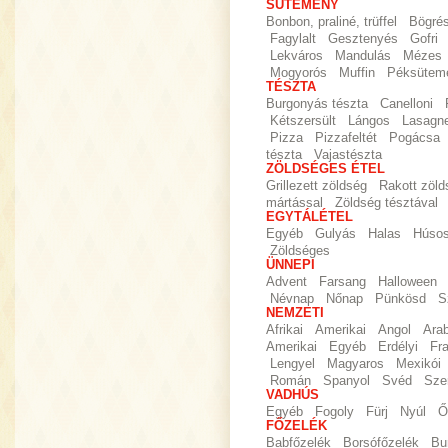
SÜTEMÉNY
Bonbon, praliné, trüffel
Bögré
Fagylalt
Gesztenyés
Gofri
Lekváros
Mandulás
Mézes
Mogyorós
Muffin
Péksütem
TÉSZTA
Burgonyás tészta
Canelloni
Kétszersült
Lángos
Lasagn
Pizza
Pizzafeltét
Pogácsa
tészta
Vajastészta
ZÖLDSÉGES ÉTEL
Grillezett zöldség
Rakott zöld
mártással
Zöldség tésztával
EGYTÁLÉTEL
Egyéb
Gulyás
Halas
Húso
Zöldséges
ÜNNEPI
Advent
Farsang
Halloween
Névnap
Nőnap
Pünkösd
S
NEMZETI
Afrikai
Amerikai
Angol
Ara
Amerikai
Egyéb
Erdélyi
Fr
Lengyel
Magyaros
Mexikói
Román
Spanyol
Svéd
Sze
VADHÚS
Egyéb
Fogoly
Fürj
Nyúl
Ő
FŐZELÉK
Babfőzelék
Borsófőzelék
Bu