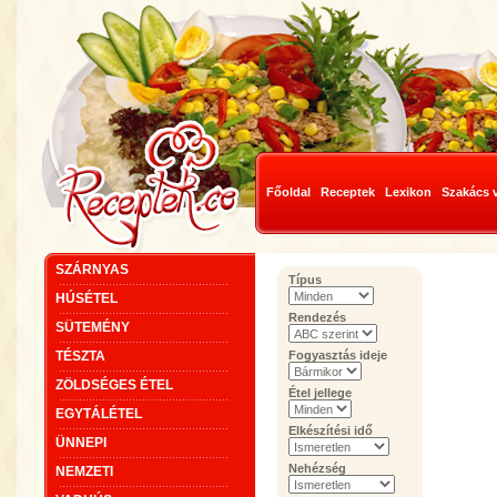
Főoldal
Receptek
Lexikon
Szakács 
SZÁRNYAS
Típus
HÚSÉTEL
Rendezés
SÜTEMÉNY
TÉSZTA
Fogyasztás ideje
ZÖLDSÉGES ÉTEL
Étel jellege
EGYTÁLÉTEL
Elkészítési idő
ÜNNEPI
Nehézség
NEMZETI