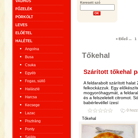
VADHÚS
Keresett szó
FŐZELÉK
PÖRKÖLT
LEVES
ELŐÉTEL
« Előző
...
1
HALÉTEL
Angolna
Tőkehal
Busa
Csuka
Szárított tőkehal 
Egyéb
Fogas, süllő
A feldarabolt szárított halat
felkockázzuk. Egy előkészíte
Halászlé
mogyoróhagymát, a feldarabo
Harcsa
és a felszeletelt citromot.
babérlevéllel ízesí
Kecsege
0 hozz
Lazac
Tőkehal
Pisztráng
Ponty
Saláta