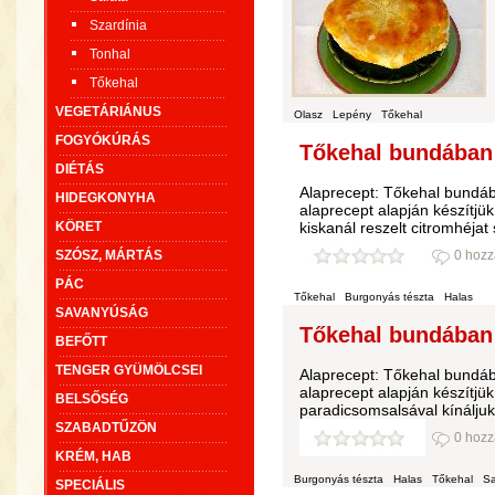
Szardínia
Tonhal
Tőkehal
VEGETÁRIÁNUS
Olasz
Lepény
Tőkehal
FOGYÓKÚRÁS
Tőkehal bundában 
DIÉTÁS
Alaprecept: Tőkehal bundá
HIDEGKONYHA
alaprecept alapján készítjü
KÖRET
kiskanál reszelt citromhéjat
SZÓSZ, MÁRTÁS
0 hozz
PÁC
Tőkehal
Burgonyás tészta
Halas
SAVANYÚSÁG
Tőkehal bundában 
BEFŐTT
TENGER GYÜMÖLCSEI
Alaprecept: Tőkehal bundá
alaprecept alapján készítjük
BELSŐSÉG
paradicsomsalsával kínáljuk
SZABADTŰZÖN
0 hozz
KRÉM, HAB
Burgonyás tészta
Halas
Tőkehal
Sa
SPECIÁLIS