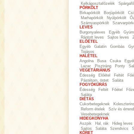
Kelkáposztafőzelék
Spárgafő
PÖRKÖLT
Birkapörkölt
Borjúpörkölt
Csi
Marhapörkölt
Nyúlpörkölt
Őz
Szárnyaspörkölt
Szarvarpörkö
LEVES
Burgonyaleves
Egyéb
Gyümö
Rántott leves
Sajtos leves
ELŐÉTEL
Egyéb
Galatin
Gombás
Gy
Tojásos
HALÉTEL
Angolna
Busa
Csuka
Egyé
Lazac
Pisztráng
Ponty
Sa
VEGETÁRIÁNUS
Édesség
Előétel
Feltét
Főé
Pástétom, öntet
Saláta
FOGYÓKÚRÁS
Édesség
Feltét
Főétel
Főz
Saláta
DIÉTÁS
Cukorbetegeknek
Koleszteri
Reform ételek
Szív és érrend
Vesebetegeknek
HIDEGKONYHA
Aszpik
Hal, rák
Hideg leves
Sajtos
Saláta
Szendvics
S
KÖRET