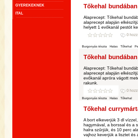
Tőkehal bundában 
GYEREKEKNEK
ITAL
Alaprecept: Tőkehal bundá
alaprecept alapján elkészít
helyett 1 evőkanál pestót k
0 hozz
Burgonyás tészta
Halas
Tőkehal
Pe
Tőkehal bundában 
Alaprecept: Tőkehal bundá
alaprecept alapján elkészít
evőkanál apróra vágott meté
rakunk.
0 hozz
Burgonyás tészta
Halas
Tőkehal
Tőkehal currymártá
A bort elkeverjük 3 dl vízzel
hagymával, a borssal és a s
halra szűrjük, és 10 perc al
vajhoz keverjük a lisztet és 