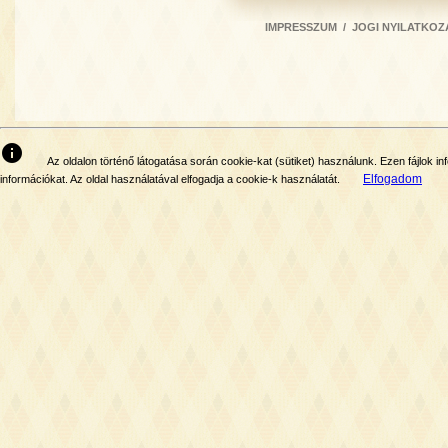
IMPRESSZUM
/
JOGI NYILATKOZ
info
Az oldalon történő látogatása során cookie-kat (sütiket) használunk. Ezen fájlok
Elfogadom
információkat. Az oldal használatával elfogadja a cookie-k használatát.