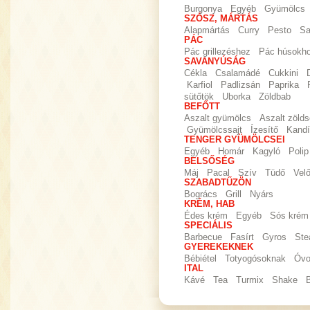
Burgonya
Egyéb
Gyümölcs
SZÓSZ, MÁRTÁS
Alapmártás
Curry
Pesto
Sa
PÁC
Pác grillezéshez
Pác húsokh
SAVANYÚSÁG
Cékla
Csalamádé
Cukkini
Karfiol
Padlizsán
Paprika
sütőtök
Uborka
Zöldbab
BEFŐTT
Aszalt gyümölcs
Aszalt zöld
Gyümölcssajt
Ízesítő
Kandí
TENGER GYÜMÖLCSEI
Egyéb
Homár
Kagyló
Polip
BELSŐSÉG
Máj
Pacal
Szív
Tüdő
Vel
SZABADTŰZÖN
Bogrács
Grill
Nyárs
KRÉM, HAB
Édes krém
Egyéb
Sós krém
SPECIÁLIS
Barbecue
Fasírt
Gyros
Ste
GYEREKEKNEK
Bébiétel
Totyogósoknak
Óvo
ITAL
Kávé
Tea
Turmix
Shake