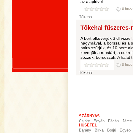
az alaplével.
0 hozz
Tőkehal
Tőkehal fűszeres-
A bort elkeverjük 3 dl vízzel
hagymával, a borssal és a s
halra szűrjük, és 10 perc al
keverjük a mustárt, a cukrot
sózzuk, borsozzuk. A halat t
0 hozz
Tőkehal
SZÁRNYAS
Csirke
Egyéb
Fácán
Jérce
HÚSÉTEL
Bárány
Birka
Borjú
Egyéb