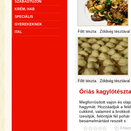
SZABADTŰZÖN
KRÉM, HAB
SPECIÁLIS
GYEREKEKNEK
Főtt tészta
Zöldség tésztával
ITAL
Főtt tészta
Zöldség tésztával
Óriás kagylótészta
Megforrósított vajon és ola
hagymát. Hozzáadjuk a felda
cukkinit, valamint a brokkoli
ízesítjük, felöntjük fél pohá
besamelmártást reszelt s
0 hozz