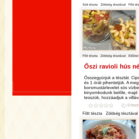
Sült tészta
Zöldség tésztával
Főtt té
Főtt tészta
Zöldség tésztával
Előétel
Őszi ravioli hús nél
Összegyúrjuk a tésztát. Ci
és 1 órát pihentetjük. A megt
borsmustárlevelet sós víz
kinyomkodunk belőle, majd 
tesszük, hozzáadjuk a villáv
0 hozz
Főtt tészta
Zöldség tésztával