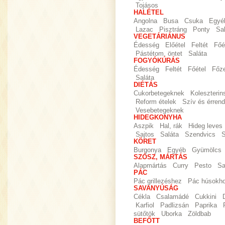
Tojásos
HALÉTEL
Angolna
Busa
Csuka
Egyé
Lazac
Pisztráng
Ponty
Sa
VEGETÁRIÁNUS
Édesség
Előétel
Feltét
Főé
Pástétom, öntet
Saláta
FOGYÓKÚRÁS
Édesség
Feltét
Főétel
Főz
Saláta
DIÉTÁS
Cukorbetegeknek
Koleszteri
Reform ételek
Szív és érrend
Vesebetegeknek
HIDEGKONYHA
Aszpik
Hal, rák
Hideg leves
Sajtos
Saláta
Szendvics
S
KÖRET
Burgonya
Egyéb
Gyümölcs
SZÓSZ, MÁRTÁS
Alapmártás
Curry
Pesto
Sa
PÁC
Pác grillezéshez
Pác húsokh
SAVANYÚSÁG
Cékla
Csalamádé
Cukkini
Karfiol
Padlizsán
Paprika
sütőtök
Uborka
Zöldbab
BEFŐTT