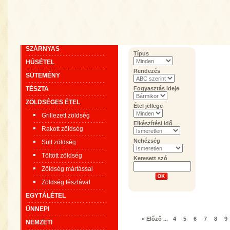
SZÁRNYAS
Típus
HÚSÉTEL
Rendezés
SÜTEMÉNY
TÉSZTA
Fogyasztás ideje
ZÖLDSÉGES ÉTEL
Étel jellege
Grillezett zöldség
Elkészítési idő
Rakott zöldség
Nehézség
Sült zöldség
Töltött zöldség
Keresett szó
Zöldség mártással
Zöldség tésztával
EGYTÁLÉTEL
ÜNNEPI
« Előző
...
4
5
6
7
8
9
NEMZETI