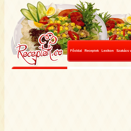
Főoldal
Receptek
Lexikon
Szakács 