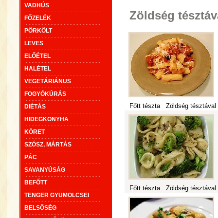
VADHÚS
Zöldség tésztáv
FŐZELÉK
PÖRKÖLT
LEVES
ELŐÉTEL
HALÉTEL
VEGETÁRIÁNUS
FOGYÓKÚRÁS
Főtt tészta
Zöldség tésztával
DIÉTÁS
HIDEGKONYHA
KÖRET
SZÓSZ, MÁRTÁS
PÁC
SAVANYÚSÁG
BEFŐTT
Főtt tészta
Zöldség tésztával
TENGER GYÜMÖLCSEI
BELSŐSÉG