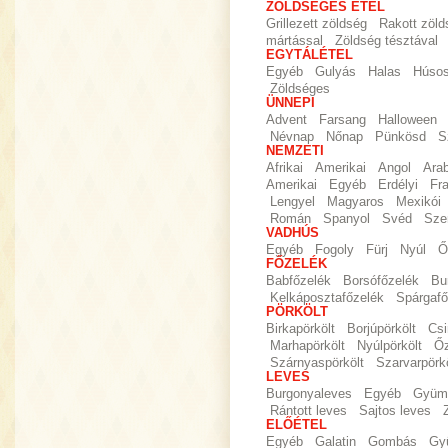
ZÖLDSÉGES ÉTEL
Grillezett zöldség
Rakott zöld
mártással
Zöldség tésztával
EGYTÁLÉTEL
Egyéb
Gulyás
Halas
Húso
Zöldséges
ÜNNEPI
Advent
Farsang
Halloween
Névnap
Nőnap
Pünkösd
S
NEMZETI
Afrikai
Amerikai
Angol
Ara
Amerikai
Egyéb
Erdélyi
Fr
Lengyel
Magyaros
Mexikói
Román
Spanyol
Svéd
Sze
VADHÚS
Egyéb
Fogoly
Fürj
Nyúl
Ő
FŐZELÉK
Babfőzelék
Borsófőzelék
Bu
Kelkáposztafőzelék
Spárgafő
PÖRKÖLT
Birkapörkölt
Borjúpörkölt
Csi
Marhapörkölt
Nyúlpörkölt
Őz
Szárnyaspörkölt
Szarvarpörkö
LEVES
Burgonyaleves
Egyéb
Gyümö
Rántott leves
Sajtos leves
ELŐÉTEL
Egyéb
Galatin
Gombás
Gy