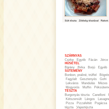
Sült tészta
Zöldség tésztával
Rakott
SZÁRNYAS
Csirke
Egyéb
Fácán
Jérce
HÚSÉTEL
Bárány
Birka
Borjú
Egyéb
SÜTEMÉNY
Bonbon, praliné, trüffel
Bögré
Fagylalt
Gesztenyés
Gofri
Lekváros
Mandulás
Mézes
Mogyorós
Muffin
Péksütem
TÉSZTA
Burgonyás tészta
Canelloni
Kétszersült
Lángos
Lasagn
Pizza
Pizzafeltét
Pogácsa
tészta
Vajastészta